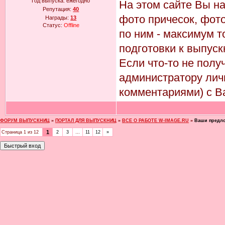
Год выпуска:
ежегодно
На этом сайте Вы н
Репутация:
40
фото причесок, фото
Награды:
13
Статус:
Offline
по ним - максимум т
подготовки к выпуск
Если что-то не пол
администратору лич
комментариями) с В
ФОРУМ ВЫПУСКНИЦ
»
ПОРТАЛ ДЛЯ ВЫПУСКНИЦ
»
ВСЕ О РАБОТЕ W-IMAGE.RU
»
Ваши предло
1
Страница
1
из
12
2
3
…
11
12
»