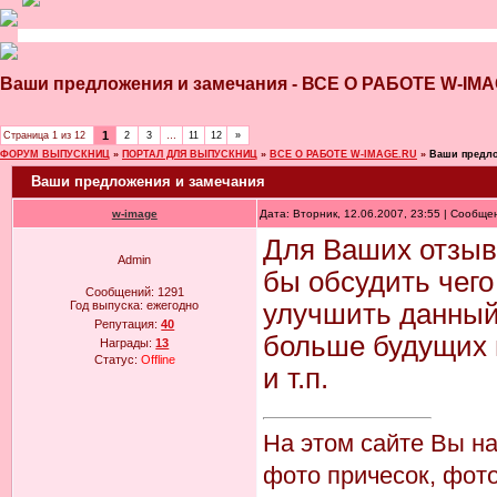
Ваши предложения и замечания - ВСЕ О РАБОТЕ W-
1
Страница
1
из
12
2
3
…
11
12
»
ФОРУМ ВЫПУСКНИЦ
»
ПОРТАЛ ДЛЯ ВЫПУСКНИЦ
»
ВСЕ О РАБОТЕ W-IMAGE.RU
»
Ваши предло
Ваши предложения и замечания
w-image
Дата: Вторник, 12.06.2007, 23:55 | Сообщ
Для Ваших отзыв
Admin
бы обсудить чего 
Сообщений:
1291
Год выпуска:
ежегодно
улучшить данный 
Репутация:
40
больше будущих и
Награды:
13
Статус:
Offline
и т.п.
На этом сайте Вы н
фото причесок, фото