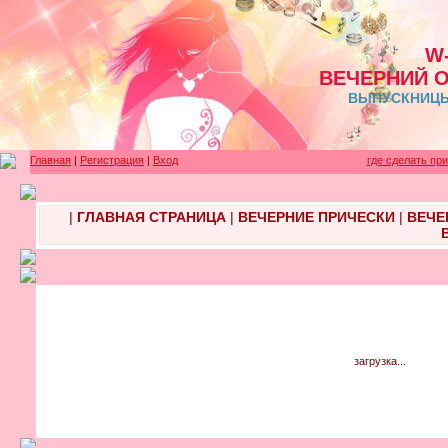
W
ВЕЧЕРНИЙ 
ВЫПУСКНИЦЫ 
Главная
|
Регистрация
|
Вход
где сделать пр
|
ГЛАВНАЯ СТРАНИЦА
|
ВЕЧЕРНИЕ ПРИЧЕСКИ
|
ВЕЧЕ
загрузка...