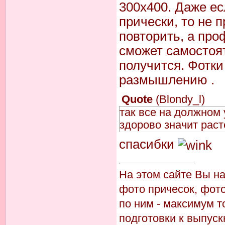
300x400. Даже ес
прически, то не
повторить, а пр
сможет самостоят
получится. Фотки
размышлению .
Quote
(
Blondy_l
)
так все на должном 
здорово значит раст
спасибки
На этом сайте Вы н
фото причесок, фото
по ним - максимум т
подготовки к выпуск