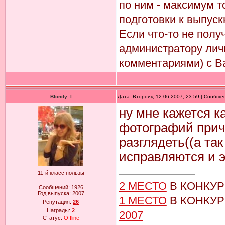
по ним - максимум т
подготовки к выпуск
Если что-то не пол
администратору лич
комментариями) с В
Blondy_l
Дата: Вторник, 12.06.2007, 23:59 | Сообщ
ну мне кажется к
фотографий приче
разглядеть((а та
исправляются и э
11-й класс пользы
2 МЕСТО
В КОНКУ
Сообщений:
1926
Год выпуска:
2007
1 МЕСТО
В КОНКУ
Репутация:
26
Награды:
2
2007
Статус:
Offline