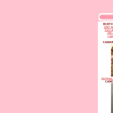
ВСЕГО
1097 ф
2112 
345 
+ м
САМАЯ
[
МОДНЫЕ 
САМО