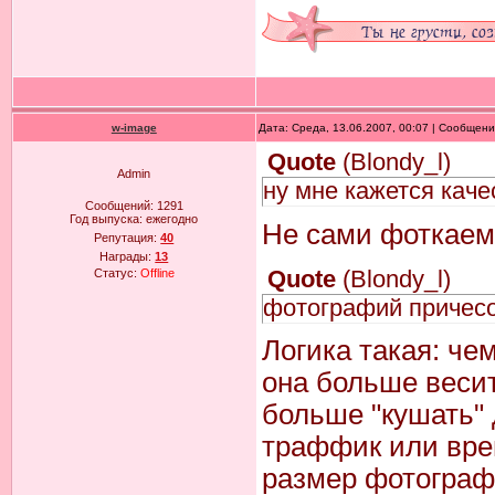
w-image
Дата: Среда, 13.06.2007, 00:07 | Сообщен
Quote
(
Blondy_l
)
Admin
ну мне кажется каче
Сообщений:
1291
Год выпуска:
ежегодно
Не сами фоткае
Репутация:
40
Награды:
13
Quote
(
Blondy_l
)
Статус:
Offline
фотографий причесок
Логика такая: че
она больше весит
больше "кушать" 
траффик или время
размер фотограф