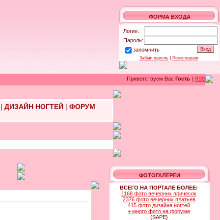
ФОРМА ВХОДА
Логин:
Пароль:
запомнить
Забыл пароль
|
Регистрация
Приветствуем Вас
Гость
|
RSS
|
ДИЗАЙН НОГТЕЙ
|
ФОРУМ
ФОТОГАЛЕРЕИ
ВСЕГО НА ПОРТАЛЕ БОЛЕЕ:
1168 фото вечерних причесок
2376 фото вечерних платьев
415 фото дизайна ногтей
+ много фото на форуме
{SAPE}