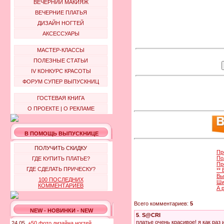
ВЕЧЕРНИЙ МАКИЯЖ
ВЕЧЕРНИЕ ПЛАТЬЯ
ДИЗАЙН НОГТЕЙ
АКСЕССУАРЫ
МАСТЕР-КЛАССЫ
ПОЛЕЗНЫЕ СТАТЬИ
IV КОНКУРС КРАСОТЫ
ФОРУМ СУПЕР ВЫПУСКНИЦ
ГОСТЕВАЯ КНИГА
О ПРОЕКТЕ
|
О РЕКЛАМЕ
В ПОМОЩЬ ВЫПУСКНИЦЕ
ПОЛУЧИТЬ СКИДКУ
Пр
По
ГДЕ КУПИТЬ ПЛАТЬЕ?
Пр
ГДЕ СДЕЛАТЬ ПРИЧЕСКУ?
**
Вы
100 ПОСЛЕДНИХ
Ши
КОММЕНТАРИЕВ
А 
Всего комментариев:
5
NEW - НОВИНКИ - NEW
5
.
S@CRI
платье очень красивое! я как раз 
24.05.
+50 фото дизайна ногтей