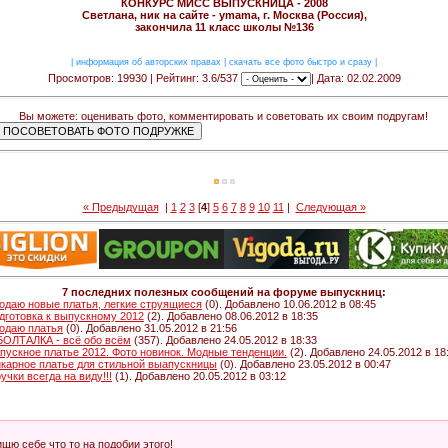
КОНКУРС МИСС ВЫПУСКНИЦА - 2008
Светлана, ник на сайте - ymama, г. Москва (Россия),
закончила 11 класс школы №136
|
информация об авторских правах
|
скачать все фото быстро и сразу
|
Просмотров: 19930 | Рейтинг: 3.6/537
| Дата: 02.02.2009
Вы можете: оценивать фото, комментировать и советовать их своим подругам!
« Предыдущая
|
1
2
3
[
4
]
5
6
7
8
9
10
11
|
Следующая »
7 последних полезных сообщений на форуме выпускниц:
одаю новые платья, легкие струящиеся
(0). Добавлено 10.06.2012 в 08:45
дготовка к выпускному 2012
(2). Добавлено 08.06.2012 в 18:35
одаю платья
(0). Добавлено 31.05.2012 в 21:56
 БОЛТАЛКА - всё обо всём
(357). Добавлено 24.05.2012 в 18:33
пускное платье 2012. Фото новинок. Модные тенденции.
(2). Добавлено 24.05.2012 в 18
карное платье для стильной выапускницы
(0). Добавлено 23.05.2012 в 00:47
ручки всегда на виду!!!
(1). Добавлено 20.05.2012 в 03:12
ищю себе что то на подобии этого!