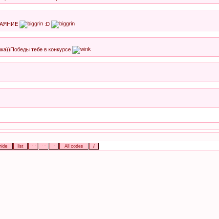
БАЯНИЕ
:D
шка))Победы тебе в конкурсе