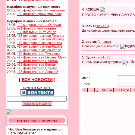
марафон выпускных причесок:
4
.
КСЮША
22.05.
+25 фото причесок с макияжем
20.05.
+30 фото вечерних причесок
ПРОСТО СУПЕР !!!!ВЫ САМО О
марафон выпускных платьев:
18.05.
+22 модного платья О. Мухи
3
.
юлия
(
kiska17
)
17.05.
+21 фото сочных платьев
Да на самом деле красивая деву
16.05.
+33 платья 2011 от Ver-de
15.05.
+13 вечерних платьев Tulianna
12.05.
+30 вечерних платьев Plumage
2
.
светик
(
ymama
)
10.05.
+15 вечерних платьев LeRina
Спасибо ,очень приятно
07.05.
+17 вечерних платьев Pauline
05.05.
+30 вечерних платьев Ver-de
03.05.
+10 фото платьев Тулианна
1
.
Зурик
(
zurik_75
)
01.05.
+17 фото платьев Оксаны Мухи
28.04.
+12 фото платьев Плюмаж
Очень красивая девушка
25.04.
+16 фото платьев Вер-де
23.04.
+13 фото платьев Паулин
20.04.
+15 фото платьев Лериной
Имя *:
[
ВСЕ НОВОСТИ
]
Email:
группа в контакте:
ИНТЕРЕСНЫЕ ОПРОСЫ
Что Вам больше всего нравится
на W-IMAGE.RU?