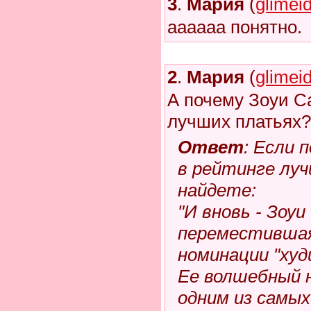
3
.
Мария
(
glimei
аааааа понятно.
2
.
Мария
(
glimei
А почему Зоуи С
лучших платьях?
Ответ
: Если 
в рейтинге лу
найдете:
"И вновь - Зоуи
переместившая
номинации "худ
Ее волшебный 
одним из самы