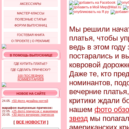
АКСЕССУАРЫ
МАСТЕР-КЛАССЫ
ПОЛЕЗНЫЕ СТАТЬИ
ФОРУМ ВЫПУСКНИЦ
Мы решили начат
ГОСТЕВАЯ КНИГА
платья, чтобы у
О ПРОЕКТЕ
|
О РЕКЛАМЕ
ведь в этом году
постарались и в
В ПОМОЩЬ ВЫПУСКНИЦЕ
ковровой дорожк
ГДЕ КУПИТЬ ПЛАТЬЕ?
ГДЕ СДЕЛАТЬ ПРИЧЕСКУ?
Даже те, кто пре
100 ПОСЛЕДНИХ
КОММЕНТАРИЕВ
номинантов, под
вечерние платья,
НОВОЕ НА САЙТЕ
критики ждали б
24.05.
+50 фото дизайна ногтей
нашем
фото обзо
марафон выпускных причесок:
22.05.
+25 фото причесок с макияжем
20.05.
+30 фото вечерних причесок
звезд
мы полагал
[
ВСЕ НОВОСТИ
]
американских кри