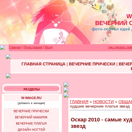
W
ВЕЧЕРНИЙ 
фото-портал идей 
Главная
|
Регистрация
|
Вход
где сделать пр
ГЛАВНАЯ СТРАНИЦА
|
ВЕЧЕРНИЕ ПРИЧЕСКИ
|
ВЕЧЕ
РАЗДЕЛЫ
W-IMAGE.RU
ГЛАВНАЯ
»
НОВОСТИ
»
ОБЩА
[добавить в закладки]
худшие вечерние платья звезд
ВЕЧЕРНИЕ ПРИЧЕСКИ
ВЕЧЕРНИЙ МАКИЯЖ
Оскар 2010 - самые ху
ВЕЧЕРНИЕ ПЛАТЬЯ
звезд
ДИЗАЙН НОГТЕЙ