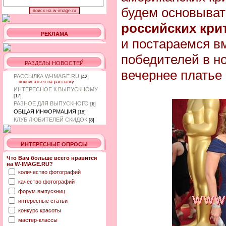
будем основыват
российских кри
РЕКЛАМА
и постараемся в
победителей в н
РАЗДЕЛЫ НОВОСТЕЙ
вечернее платье 
РАССЫЛКА W-IMAGE.RU
[42]
подписаться на рассылку
ИНТЕРЕСНОЕ К ВЫПУСКНОМУ
[17]
РАЗНОЕ ДЛЯ ВЫПУСКНОГО
[6]
ОБЩАЯ ИНФОРМАЦИЯ
[18]
КЛУБ ЛЮБИТЕЛЕЙ СКИДОК
[8]
ИНТЕРЕСНЫЕ ОПРОСЫ
Что Вам больше всего нравится
на W-IMAGE.RU?
количество фотографий
качество фотографий
форум выпускниц
интересные статьи
конкурс красоты
мастер-классы