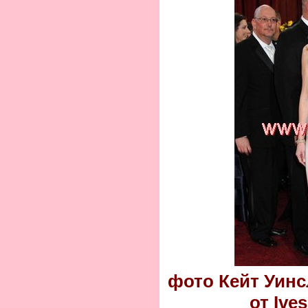
фото Кейт Уинс
от Ive