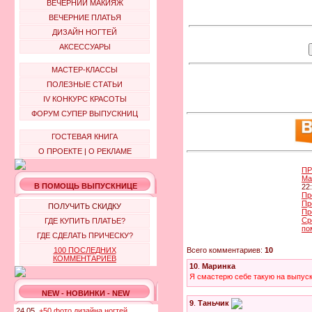
ВЕЧЕРНИЙ МАКИЯЖ
ВЕЧЕРНИЕ ПЛАТЬЯ
ДИЗАЙН НОГТЕЙ
АКСЕССУАРЫ
МАСТЕР-КЛАССЫ
ПОЛЕЗНЫЕ СТАТЬИ
IV КОНКУРС КРАСОТЫ
ФОРУМ СУПЕР ВЫПУСКНИЦ
ГОСТЕВАЯ КНИГА
О ПРОЕКТЕ
|
О РЕКЛАМЕ
ПР
Ма
В ПОМОЩЬ ВЫПУСКНИЦЕ
22
Пр
Пр
ПОЛУЧИТЬ СКИДКУ
Пр
Ср
ГДЕ КУПИТЬ ПЛАТЬЕ?
по
ГДЕ СДЕЛАТЬ ПРИЧЕСКУ?
Всего комментариев:
10
100 ПОСЛЕДНИХ
КОММЕНТАРИЕВ
10
.
Маринка
Я смастерю себе такую на выпуск
NEW - НОВИНКИ - NEW
9
.
Таньчик
24.05.
+50 фото дизайна ногтей