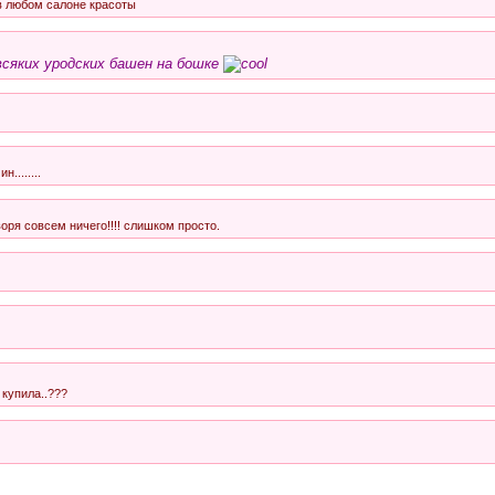
в любом салоне красоты
 всяких уродских башен на бошке
........
воря совсем ничего!!!! слишком просто.
 купила..???