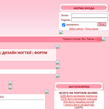
ФОРМА ВХОДА
Логин:
Пароль:
запомнить
Забыл пароль
|
Регистрация
Приветствуем Вас
Гость
|
RSS
|
ДИЗАЙН НОГТЕЙ
|
ФОРУМ
ФОТОГАЛЕРЕИ
ВСЕГО НА ПОРТАЛЕ БОЛЕЕ:
1168 фото вечерних причесок
322
2376 фото вечерних платьев
415 фото дизайна ногтей
+ много фото на форуме
{SAPE}