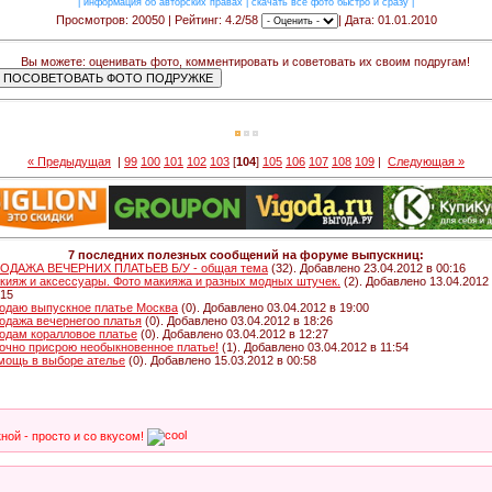
|
информация об авторских правах
|
скачать все фото быстро и сразу
|
Просмотров: 20050 | Рейтинг: 4.2/58
| Дата: 01.01.2010
Вы можете: оценивать фото, комментировать и советовать их своим подругам!
« Предыдущая
|
99
100
101
102
103
[
104
]
105
106
107
108
109
|
Следующая »
7 последних полезных сообщений на форуме выпускниц:
ОДАЖА ВЕЧЕРНИХ ПЛАТЬЕВ Б/У - общая тема
(32). Добавлено 23.04.2012 в 00:16
кияж и аксессуары. Фото макияжа и разных модных штучек.
(2). Добавлено 13.04.2012
:15
одаю выпускное платье Москва
(0). Добавлено 03.04.2012 в 19:00
одажа вечернегоо платья
(0). Добавлено 03.04.2012 в 18:26
одам коралловое платье
(0). Добавлено 03.04.2012 в 12:27
очно присрою необыкновенное платье!
(1). Добавлено 03.04.2012 в 11:54
мощь в выборе ателье
(0). Добавлено 15.03.2012 в 00:58
ной - просто и со вкусом!