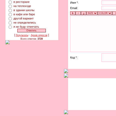
в ресторане
Имя *:
на теплоходе
Email:
в здании школы
в кафе или баре
другой вариант
не определились
я не буду отмечать
[
·
]
Результаты
Архив опросов
Всего ответов:
3728
Код *: