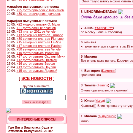
Юлия такую штуку можно купить 
марафон выпускных причесок:
22.05.
+25 фото причесок с макияжем
8
.
LENOREtheDEADgirl
20.05.
+30 фото вечерних причесок
Очень даже красиво...и без
марафон выпускных платьев:
18.05.
+22 модного платья О. Мухи
7
.
Анна
(
††ANNET††
)
17.05.
+21 фото сочных платьев
16.05.
+33 платья 2011 от Ver-de
по моему - очень хорошо))
15.05.
+13 вечерних платьев Tulianna
12.05.
+30 вечерних платьев Plumage
6
.
маняня
10.05.
+15 вечерних платьев LeRina
07.05.
+17 вечерних платьев Pauline
я такое могу дома сделать за 15 мин
05.05.
+30 вечерних платьев Ver-de
03.05.
+10 фото платьев Тулианна
5
.
Марина
01.05.
+17 фото платьев Оксаны Мухи
28.04.
+12 фото платьев Плюмаж
Вот очень даже ничего. Короче го
25.04.
+16 фото платьев Вер-де
23.04.
+13 фото платьев Паулин
4
.
Виктория
(
Камелия
)
20.04.
+15 фото платьев Лериной
красивенько)
[
ВСЕ НОВОСТИ
]
3
.
Tamiris
(
Tamiris
)
группа в контакте:
Очень оригинально и скромно!
2
.
Юлия
(
kiara)
)
Красота))) Блин где она эту штуку
1
.
Милана
(
выпускной
)
ИНТЕРЕСНЫЕ ОПРОСЫ
мило
Где Вы и Ваш класс будете
отмечать выпускной-2010?