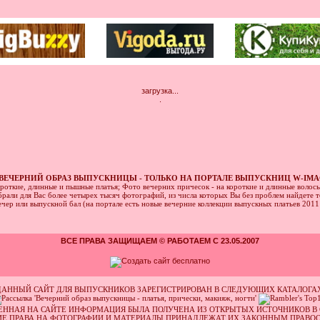
загрузка...
.
ВЕЧЕРНИЙ ОБРАЗ ВЫПУСКНИЦЫ - ТОЛЬКО НА ПОРТАЛЕ ВЫПУСКНИЦ W-IMA
ороткие, длинные и пышные платья; Фото вечерних причесок - на короткие и длинные волос
рали для Вас более четырех тысяч фотографий, из числа которых Вы без проблем найдете то
ечер или выпускной бал (на портале есть новые вечерние коллекции выпускных платьев 201
ВСЕ ПРАВА ЗАЩИЩАЕМ © РАБОТАЕМ С 23.05.2007
ДАННЫЙ САЙТ ДЛЯ ВЫПУСКНИКОВ ЗАРЕГИСТРИРОВАН В СЛЕДУЮЩИХ КАТАЛОГАХ
ЕННАЯ НА САЙТЕ ИНФОРМАЦИЯ БЫЛА ПОЛУЧЕНА ИЗ ОТКРЫТЫХ ИСТОЧНИКОВ В 
ИЕ ПРАВА НА ФОТОГРАФИИ И МАТЕРИАЛЫ ПРИНАДЛЕЖАТ ИХ ЗАКОННЫМ ПРАВО