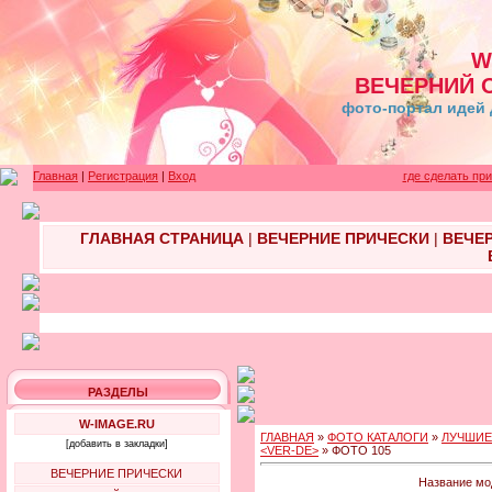
W
ВЕЧЕРНИЙ 
фото-портал идей 
Главная
|
Регистрация
|
Вход
где сделать пр
ГЛАВНАЯ СТРАНИЦА
|
ВЕЧЕРНИЕ ПРИЧЕСКИ
|
ВЕЧЕ
РАЗДЕЛЫ
W-IMAGE.RU
ГЛАВНАЯ
»
ФОТО КАТАЛОГИ
»
ЛУЧШИЕ
[добавить в закладки]
<VER-DE>
» ФОТО 105
ВЕЧЕРНИЕ ПРИЧЕСКИ
Название мод