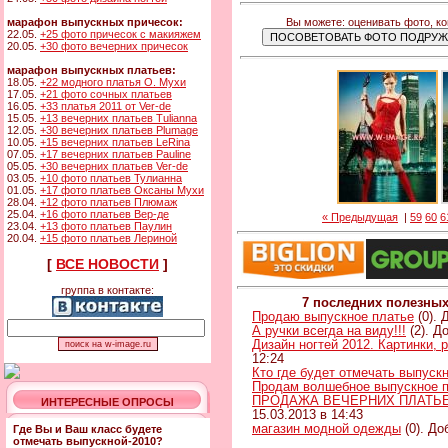
Вы можете: оценивать фото, к
марафон выпускных причесок:
22.05.
+25 фото причесок с макияжем
20.05.
+30 фото вечерних причесок
марафон выпускных платьев:
18.05.
+22 модного платья О. Мухи
17.05.
+21 фото сочных платьев
16.05.
+33 платья 2011 от Ver-de
15.05.
+13 вечерних платьев Tulianna
12.05.
+30 вечерних платьев Plumage
10.05.
+15 вечерних платьев LeRina
07.05.
+17 вечерних платьев Pauline
05.05.
+30 вечерних платьев Ver-de
03.05.
+10 фото платьев Тулианна
01.05.
+17 фото платьев Оксаны Мухи
28.04.
+12 фото платьев Плюмаж
25.04.
+16 фото платьев Вер-де
« Предыдущая
|
59
60
6
23.04.
+13 фото платьев Паулин
20.04.
+15 фото платьев Лериной
[
ВСЕ НОВОСТИ
]
группа в контакте:
7 последних полезны
Продаю выпускное платье
(0). 
А ручки всегда на виду!!!
(2). Д
Дизайн ногтей 2012. Картинки, 
12:24
Кто где будет отмечать выпуск
Продам волшебное выпускное п
ПРОДАЖА ВЕЧЕРНИХ ПЛАТЬЕВ 
ИНТЕРЕСНЫЕ ОПРОСЫ
15.03.2013 в 14:43
магазин модной одежды
(0). До
Где Вы и Ваш класс будете
отмечать выпускной-2010?