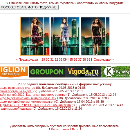
Вы можете: оценивать фото, комментировать и советовать их своим подругам!
« Предыдущая
|
29
30
31
32
33
[
34
]
35
36
37
38
39
|
Следующая »
7 последних полезных сообщений на форуме выпускниц:
одаю выпускное платье
(0). Добавлено 09.06.2013 в 01:06
ручки всегда на виду!!!
(2). Добавлено 15.05.2013 в 12:31
зайн ногтей 2012. Картинки, рисунки, советы
(1). Добавлено 15.05.2013 в 12:24
о где будет отмечать выпускной 2011?
(10). Добавлено 02.05.2013 в 09:08
одам волшебное выпускное платье!
(0). Добавлено 17.04.2013 в 08:39
ОДАЖА ВЕЧЕРНИХ ПЛАТЬЕВ Б/У - общая тема
(35). Добавлено 15.03.2013 в 14:43
газин модной одежды
(0). Добавлено 16.02.2013 в 11:24
Добавлять комментарии могут только зарегистрированные пользователи.
[
Регистрация
|
Вход
]