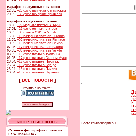
марафон выпускных причесок:
22.05.
+25 фото причесок с макияжем
20.05.
+30 фото вечерних причесок
марафон выпускных платьев:
18.05.
+22 модного платья О. Мухи
17.05.
+21 фото сочных платьев
16.05.
+33 платья 2011 от Ver-de
15.05.
+13 вечерних платьев Tulianna
12.05.
+30 вечерних платьев Plumage
10.05.
+15 вечерних платьев LeRina
07.05.
+17 вечерних платьев Pauline
05.05.
+30 вечерних платьев Ver-de
03.05.
+10 фото платьев Тулианна
01.05.
+17 фото платьев Оксаны Мухи
28.04.
+12 фото платьев Плюмаж
25.04.
+16 фото платьев Вер-де
23.04.
+13 фото платьев Паулин
20.04.
+15 фото платьев Лериной
[
ВСЕ НОВОСТИ
]
группа в контакте:
Пр
А 
Ди
Кт
Пр
ПР
ма
ИНТЕРЕСНЫЕ ОПРОСЫ
Всего комментариев:
0
Сколько фотографий причесок
на W-IMAGE.RU?