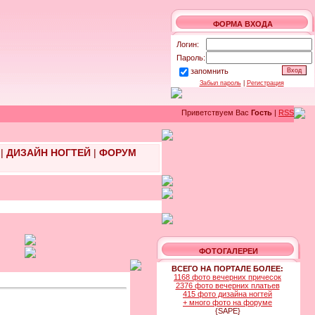
ФОРМА ВХОДА
Логин:
Пароль:
запомнить
Забыл пароль
|
Регистрация
Приветствуем Вас
Гость
|
RSS
|
ДИЗАЙН НОГТЕЙ
|
ФОРУМ
ФОТОГАЛЕРЕИ
ВСЕГО НА ПОРТАЛЕ БОЛЕЕ:
1168 фото вечерних причесок
2376 фото вечерних платьев
415 фото дизайна ногтей
+ много фото на форуме
{SAPE}