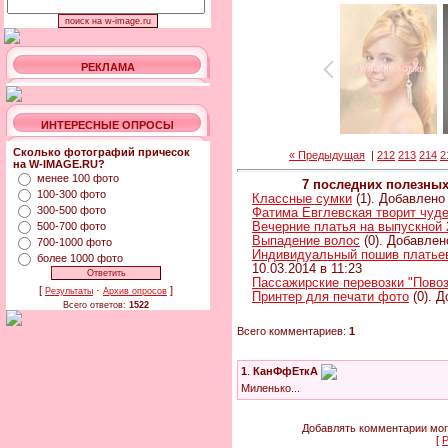
РЕКЛАМА
ИНТЕРЕСНЫЕ ОПРОСЫ
Сколько фотографий причесок
« Предыдущая
|
212
213
214
2
на W-IMAGE.RU?
менее 100 фото
7 последних полезны
100-300 фото
Классные сумки
(1). Добавлено 
300-500 фото
Фатима Евглевская творит чуд
500-700 фото
Вечерние платья на выпускной 
Выпадение волос
(0). Добавлен
700-1000 фото
Индивидуальный пошив платьев 
более 1000 фото
10.03.2014 в 11:23
Пассажирские перевозки "Повоз
[
·
]
Результаты
Архив опросов
Принтер для печати фото
(0). Д
Всего ответов:
1522
Всего комментариев:
1
1
.
КанФфЕткА
Миленько...
Добавлять комментарии мог
[
Р