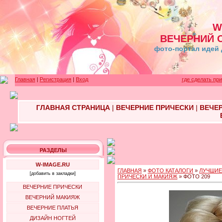
W
ВЕЧЕРНИЙ 
фото-портал идей 
Главная
|
Регистрация
|
Вход
где сделать пр
ГЛАВНАЯ СТРАНИЦА
|
ВЕЧЕРНИЕ ПРИЧЕСКИ
|
ВЕЧЕ
РАЗДЕЛЫ
W-IMAGE.RU
ГЛАВНАЯ
»
ФОТО КАТАЛОГИ
»
ЛУЧШИЕ
[добавить в закладки]
ПРИЧЕСКИ И МАКИЯЖ
» ФОТО 209
ВЕЧЕРНИЕ ПРИЧЕСКИ
ВЕЧЕРНИЙ МАКИЯЖ
ВЕЧЕРНИЕ ПЛАТЬЯ
ДИЗАЙН НОГТЕЙ