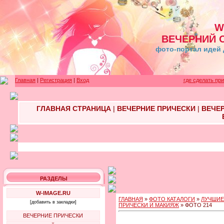
W
ВЕЧЕРНИЙ 
фото-портал идей 
Главная
|
Регистрация
|
Вход
где сделать пр
ГЛАВНАЯ СТРАНИЦА
|
ВЕЧЕРНИЕ ПРИЧЕСКИ
|
ВЕЧЕ
РАЗДЕЛЫ
W-IMAGE.RU
ГЛАВНАЯ
»
ФОТО КАТАЛОГИ
»
ЛУЧШИЕ
[добавить в закладки]
ПРИЧЕСКИ И МАКИЯЖ
» ФОТО 214
ВЕЧЕРНИЕ ПРИЧЕСКИ