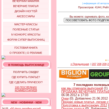
ВЕЧЕРНИЙ МАКИЯЖ
|
информация об авторск
ВЕЧЕРНИЕ ПЛАТЬЯ
Просмотров: 4144 | Рейт
ДИЗАЙН НОГТЕЙ
АКСЕССУАРЫ
Вы можете: оценивать фото, к
МАСТЕР-КЛАССЫ
ПОЛЕЗНЫЕ СТАТЬИ
IV КОНКУРС КРАСОТЫ
ФОРУМ СУПЕР ВЫПУСКНИЦ
ГОСТЕВАЯ КНИГА
О ПРОЕКТЕ
|
О РЕКЛАМЕ
« Предыдущая
|
207
208
209
2
В ПОМОЩЬ ВЫПУСКНИЦЕ
ПОЛУЧИТЬ СКИДКУ
ГДЕ КУПИТЬ ПЛАТЬЕ?
ГДЕ СДЕЛАТЬ ПРИЧЕСКУ?
7 последних полезны
100 ПОСЛЕДНИХ
как мы отмечали выпускной
(1)
КОММЕНТАРИЕВ
ПРОДАЖА ВЕЧЕРНИХ ПЛАТЬЕВ 
06.08.2012 в 17:03
Очки
(0). Добавлено 21.06.2012 
Продаю новые платья, легкие 
NEW - НОВИНКИ - NEW
Подготовка к выпускному 2012
(
Продаю платья
(0). Добавлено 3
24.05.
+50 фото дизайна ногтей