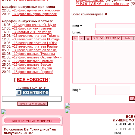
** БОЛТАЛКА - всё обо всём
(3
марафон выпускных причесок:
22.05.
+25 фото причесок с макияжем
20.05.
+30 фото вечерних причесок
Всего комментариев:
0
марафон выпускных платьев:
18.05.
+22 модного платья О. Мухи
Имя *:
17.05.
+21 фото сочных платьев
16.05.
+33 платья 2011 от Ver-de
Email:
15.05.
+13 вечерних платьев Tulianna
12.05.
+30 вечерних платьев Plumage
10.05.
+15 вечерних платьев LeRina
07.05.
+17 вечерних платьев Pauline
05.05.
+30 вечерних платьев Ver-de
03.05.
+10 фото платьев Тулианна
01.05.
+17 фото платьев Оксаны Мухи
28.04.
+12 фото платьев Плюмаж
25.04.
+16 фото платьев Вер-де
23.04.
+13 фото платьев Паулин
20.04.
+15 фото платьев Лериной
[
ВСЕ НОВОСТИ
]
группа в контакте:
Код *:
ВСЕ 
ЛУЧШИЕ ФО
ИНТЕРЕСНЫЕ ОПРОСЫ
ВЕЧЕРНИЕ 
ВЕЧЕРНИЕ 
По сколько Вы "скинулись" на
выпускной 2010?
[530]