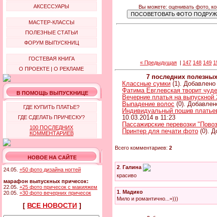
АКСЕССУАРЫ
Вы можете: оценивать фото, к
МАСТЕР-КЛАССЫ
ПОЛЕЗНЫЕ СТАТЬИ
ФОРУМ ВЫПУСКНИЦ
ГОСТЕВАЯ КНИГА
« Предыдущая
|
147
148
149
1
О ПРОЕКТЕ
|
О РЕКЛАМЕ
7 последних полезны
Классные сумки
(1). Добавлено 
Фатима Евглевская творит чуд
В ПОМОЩЬ ВЫПУСКНИЦЕ
Вечерние платья на выпускной 
Выпадение волос
(0). Добавлен
ГДЕ КУПИТЬ ПЛАТЬЕ?
Индивидуальный пошив платьев 
ГДЕ СДЕЛАТЬ ПРИЧЕСКУ?
10.03.2014 в 11:23
Пассажирские перевозки "Повоз
100 ПОСЛЕДНИХ
Принтер для печати фото
(0). Д
КОММЕНТАРИЕВ
Всего комментариев:
2
НОВОЕ НА САЙТЕ
2
.
Галина
24.05.
+50 фото дизайна ногтей
красиво
марафон выпускных причесок:
22.05.
+25 фото причесок с макияжем
1
.
Мадико
20.05.
+30 фото вечерних причесок
Мило и романтично...=)))
[
ВСЕ НОВОСТИ
]