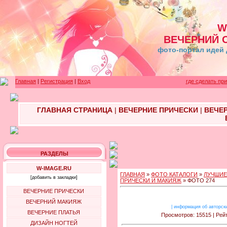
W
ВЕЧЕРНИЙ 
фото-портал идей 
Главная
|
Регистрация
|
Вход
где сделать пр
ГЛАВНАЯ СТРАНИЦА
|
ВЕЧЕРНИЕ ПРИЧЕСКИ
|
ВЕЧЕ
РАЗДЕЛЫ
W-IMAGE.RU
ГЛАВНАЯ
»
ФОТО КАТАЛОГИ
»
ЛУЧШИЕ
[добавить в закладки]
ПРИЧЕСКИ И МАКИЯЖ
» ФОТО 274
ВЕЧЕРНИЕ ПРИЧЕСКИ
ВЕЧЕРНИЙ МАКИЯЖ
|
информация об авторск
ВЕЧЕРНИЕ ПЛАТЬЯ
Просмотров: 15515 | Рейт
ДИЗАЙН НОГТЕЙ