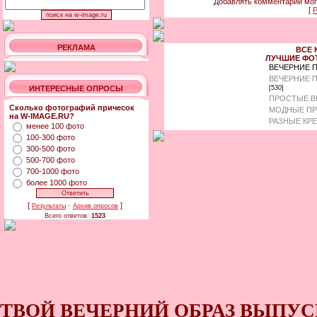
Добавлять комментарии мог
[
Р
РЕКЛАМА
ВСЕ 
ЛУЧШИЕ ФО
ВЕЧЕРНИЕ 
ВЕЧЕРНИЕ 
ИНТЕРЕСНЫЕ ОПРОСЫ
[530]
ПРОСТЫЕ В
Сколько фотографий причесок
МОДНЫЕ ПР
на W-IMAGE.RU?
РАЗНЫЕ КР
менее 100 фото
100-300 фото
300-500 фото
500-700 фото
700-1000 фото
более 1000 фото
[
·
]
Результаты
Архив опросов
Всего ответов:
1523
ТВОЙ ВЕЧЕРНИЙ ОБРАЗ ВЫПУС