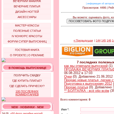
ВЕЧЕРНИЙ МАКИЯЖ
|
информация об авторск
ВЕЧЕРНИЕ ПЛАТЬЯ
Просмотров: 4486 | Рейт
ДИЗАЙН НОГТЕЙ
АКСЕССУАРЫ
Вы можете: оценивать фото, к
МАСТЕР-КЛАССЫ
ПОЛЕЗНЫЕ СТАТЬИ
IV КОНКУРС КРАСОТЫ
« Предыдущая
|
144
145
146
1
ФОРУМ СУПЕР ВЫПУСКНИЦ
ГОСТЕВАЯ КНИГА
О ПРОЕКТЕ
|
О РЕКЛАМЕ
7 последних полезны
как мы отмечали выпускной
(1)
В ПОМОЩЬ ВЫПУСКНИЦЕ
ПРОДАЖА ВЕЧЕРНИХ ПЛАТЬЕВ 
06.08.2012 в 17:03
ПОЛУЧИТЬ СКИДКУ
Очки
(0). Добавлено 21.06.2012 
Продаю новые платья, легкие 
ГДЕ КУПИТЬ ПЛАТЬЕ?
Подготовка к выпускному 2012
(
ГДЕ СДЕЛАТЬ ПРИЧЕСКУ?
Продаю платья
(0). Добавлено 3
** БОЛТАЛКА - всё обо всём
(3
100 ПОСЛЕДНИХ
КОММЕНТАРИЕВ
Всего комментариев:
0
NEW - НОВИНКИ - NEW
Имя *:
24.05.
+50 фото дизайна ногтей