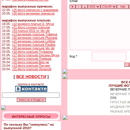
Email:
марафон выпускных причесок:
22.05.
+25 фото причесок с макияжем
20.05.
+30 фото вечерних причесок
марафон выпускных платьев:
18.05.
+22 модного платья О. Мухи
17.05.
+21 фото сочных платьев
16.05.
+33 платья 2011 от Ver-de
15.05.
+13 вечерних платьев Tulianna
12.05.
+30 вечерних платьев Plumage
10.05.
+15 вечерних платьев LeRina
07.05.
+17 вечерних платьев Pauline
05.05.
+30 вечерних платьев Ver-de
03.05.
+10 фото платьев Тулианна
01.05.
+17 фото платьев Оксаны Мухи
Код *:
28.04.
+12 фото платьев Плюмаж
25.04.
+16 фото платьев Вер-де
23.04.
+13 фото платьев Паулин
20.04.
+15 фото платьев Лериной
[
ВСЕ НОВОСТИ
]
ВСЕ 
группа в контакте:
ЛУЧШИЕ ФО
ВЕЧЕРНИЕ 
ВЕЧЕРНИЕ 
[530]
ПРОСТЫЕ В
МОДНЫЕ ПР
РАЗНЫЕ КР
ИНТЕРЕСНЫЕ ОПРОСЫ
По сколько Вы "скинулись" на
выпускной 2010?