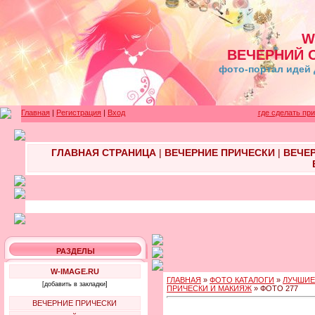
W
ВЕЧЕРНИЙ 
фото-портал идей 
Главная
|
Регистрация
|
Вход
где сделать пр
ГЛАВНАЯ СТРАНИЦА
|
ВЕЧЕРНИЕ ПРИЧЕСКИ
|
ВЕЧЕ
РАЗДЕЛЫ
W-IMAGE.RU
ГЛАВНАЯ
»
ФОТО КАТАЛОГИ
»
ЛУЧШИЕ
[добавить в закладки]
ПРИЧЕСКИ И МАКИЯЖ
» ФОТО 277
ВЕЧЕРНИЕ ПРИЧЕСКИ