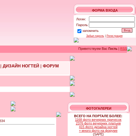
ФОРМА ВХОДА
Логин:
Пароль:
запомнить
Забыл пароль
|
Регистрация
Приветствуем Вас
Гость
|
RSS
|
ДИЗАЙН НОГТЕЙ
|
ФОРУМ
ФОТОГАЛЕРЕИ
ВСЕГО НА ПОРТАЛЕ БОЛЕЕ:
1168 фото вечерних причесок
334
2376 фото вечерних платьев
415 фото дизайна ногтей
+ много фото на форуме
{SAPE}