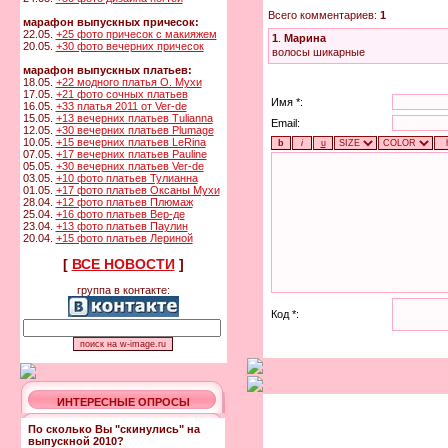
Всего комментариев:
1
марафон выпускных причесок:
22.05.
+25 фото причесок с макияжем
1
.
Марина
20.05.
+30 фото вечерних причесок
волосы шикарные
марафон выпускных платьев:
18.05.
+22 модного платья О. Мухи
17.05.
+21 фото сочных платьев
Имя *:
16.05.
+33 платья 2011 от Ver-de
15.05.
+13 вечерних платьев Tulianna
Email:
12.05.
+30 вечерних платьев Plumage
10.05.
+15 вечерних платьев LeRina
07.05.
+17 вечерних платьев Pauline
05.05.
+30 вечерних платьев Ver-de
03.05.
+10 фото платьев Тулианна
01.05.
+17 фото платьев Оксаны Мухи
28.04.
+12 фото платьев Плюмаж
25.04.
+16 фото платьев Вер-де
23.04.
+13 фото платьев Паулин
20.04.
+15 фото платьев Лериной
[
ВСЕ НОВОСТИ
]
группа в контакте:
Код *:
ИНТЕРЕСНЫЕ ОПРОСЫ
По сколько Вы "скинулись" на
выпускной 2010?