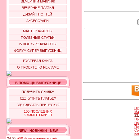
ВЕЧЕРНИЙ МАКИЯЖ
ВЕЧЕРНИЕ ПЛАТЬЯ
ДИЗАЙН НОГТЕЙ
АКСЕССУАРЫ
МАСТЕР-КЛАССЫ
ПОЛЕЗНЫЕ СТАТЬИ
IV КОНКУРС КРАСОТЫ
ФОРУМ СУПЕР ВЫПУСКНИЦ
ГОСТЕВАЯ КНИГА
О ПРОЕКТЕ
|
О РЕКЛАМЕ
В ПОМОЩЬ ВЫПУСКНИЦЕ
ПОЛУЧИТЬ СКИДКУ
ГДЕ КУПИТЬ ПЛАТЬЕ?
ГДЕ СДЕЛАТЬ ПРИЧЕСКУ?
ПР
100 ПОСЛЕДНИХ
Ма
КОММЕНТАРИЕВ
22
Пр
Пр
Пр
Ср
NEW - НОВИНКИ - NEW
по
24.05.
+50 фото дизайна ногтей