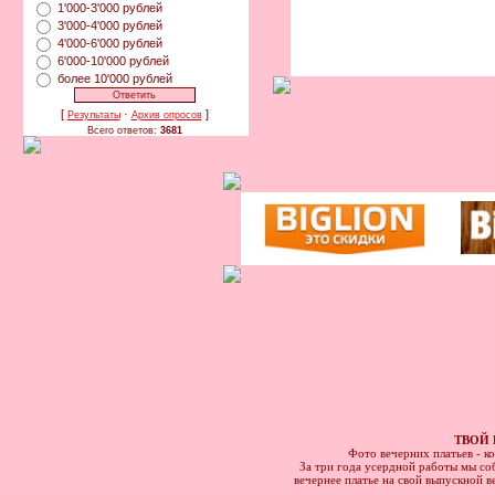
1'000-3'000 рублей
3'000-4'000 рублей
4'000-6'000 рублей
6'000-10'000 рублей
более 10'000 рублей
[
·
]
Результаты
Архив опросов
Всего ответов:
3681
ТВОЙ 
Фото вечерних платьев - к
За три года усердной работы мы соб
вечернее платье на свой выпускной в