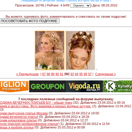
|
информация об авторских правах
|
скачать все фото быстро и сразу
|
Просмотров: 16745 | Рейтинг: 4.6/49
| Дата: 08.03.2010
Вы можете: оценивать фото, комментировать и советовать их своим подругам!
« Предыдущая
|
87
88
89
90
91
[
92
]
93
94
95
96
97
|
Следующая »
7 последних полезных сообщений на форуме выпускниц:
ОДАЖА ВЕЧЕРНИХ ПЛАТЬЕВ Б/У - общая тема
(32). Добавлено 23.04.2012 в 00:16
кияж и аксессуары. Фото макияжа и разных модных штучек.
(2). Добавлено 13.04.2012
:15
одаю выпускное платье Москва
(0). Добавлено 03.04.2012 в 19:00
одажа вечернегоо платья
(0). Добавлено 03.04.2012 в 18:26
одам коралловое платье
(0). Добавлено 03.04.2012 в 12:27
очно присрою необыкновенное платье!
(1). Добавлено 03.04.2012 в 11:54
мощь в выборе ателье
(0). Добавлено 15.03.2012 в 00:58