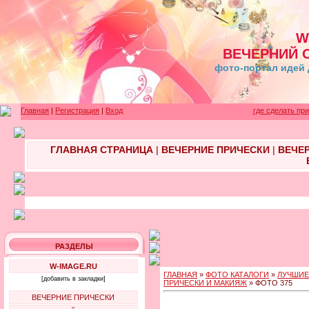
W
ВЕЧЕРНИЙ 
фото-портал идей 
Главная
|
Регистрация
|
Вход
где сделать пр
ГЛАВНАЯ СТРАНИЦА
|
ВЕЧЕРНИЕ ПРИЧЕСКИ
|
ВЕЧЕ
РАЗДЕЛЫ
W-IMAGE.RU
ГЛАВНАЯ
»
ФОТО КАТАЛОГИ
»
ЛУЧШИЕ
[добавить в закладки]
ПРИЧЕСКИ И МАКИЯЖ
» ФОТО 375
ВЕЧЕРНИЕ ПРИЧЕСКИ