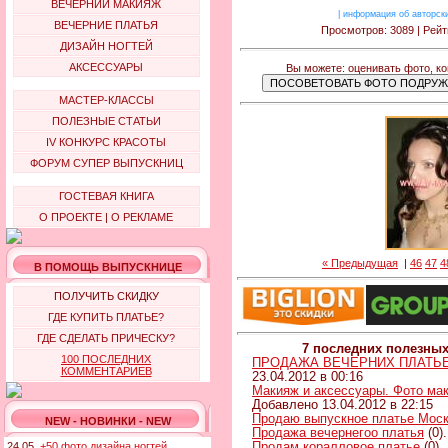
ВЕЧЕРНИЙ МАКИЯЖ
|
информация об авторск
ВЕЧЕРНИЕ ПЛАТЬЯ
Просмотров: 3089 | Рейт
ДИЗАЙН НОГТЕЙ
АКСЕССУАРЫ
Вы можете: оценивать фото, к
МАСТЕР-КЛАССЫ
ПОЛЕЗНЫЕ СТАТЬИ
IV КОНКУРС КРАСОТЫ
ФОРУМ СУПЕР ВЫПУСКНИЦ
ГОСТЕВАЯ КНИГА
О ПРОЕКТЕ
|
О РЕКЛАМЕ
« Предыдущая
|
46
47
4
В ПОМОЩЬ ВЫПУСКНИЦЕ
ПОЛУЧИТЬ СКИДКУ
ГДЕ КУПИТЬ ПЛАТЬЕ?
ГДЕ СДЕЛАТЬ ПРИЧЕСКУ?
7 последних полезны
100 ПОСЛЕДНИХ
ПРОДАЖА ВЕЧЕРНИХ ПЛАТЬЕВ 
КОММЕНТАРИЕВ
23.04.2012 в 00:16
Макияж и аксессуары. Фото ма
Добавлено 13.04.2012 в 22:15
Продаю выпускное платье Мос
NEW - НОВИНКИ - NEW
Продажа вечернегоо платья
(0)
Продам коралловое платье
(0).
24.05.
+50 фото дизайна ногтей