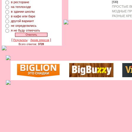
в ресторане
[530]
ПРОСТЫЕ В
на теплоходе
МОДНЫЕ ПР
в здании школы
РАЗНЫЕ КР
в кафе или баре
другой вариант
не определились
я не буду отмечать
[
·
]
Результаты
Архив опросов
Всего ответов:
3728