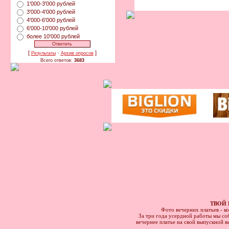
1'000-3'000 рублей
3'000-4'000 рублей
4'000-6'000 рублей
6'000-10'000 рублей
более 10'000 рублей
[
·
]
Результаты
Архив опросов
Всего ответов:
3683
ТВОЙ 
Фото вечерних платьев - к
За три года усердной работы мы соб
вечернее платье на свой выпускной в