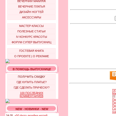
ВЕЧЕРНИЙ МАКИЯЖ
ВЕЧЕРНИЕ ПЛАТЬЯ
ДИЗАЙН НОГТЕЙ
АКСЕССУАРЫ
МАСТЕР-КЛАССЫ
ПОЛЕЗНЫЕ СТАТЬИ
IV КОНКУРС КРАСОТЫ
ФОРУМ СУПЕР ВЫПУСКНИЦ
ГОСТЕВАЯ КНИГА
О ПРОЕКТЕ
|
О РЕКЛАМЕ
В ПОМОЩЬ ВЫПУСКНИЦЕ
ПОЛУЧИТЬ СКИДКУ
ГДЕ КУПИТЬ ПЛАТЬЕ?
ГДЕ СДЕЛАТЬ ПРИЧЕСКУ?
ПР
100 ПОСЛЕДНИХ
Ма
КОММЕНТАРИЕВ
22
Пр
Пр
Пр
Ср
NEW - НОВИНКИ - NEW
по
24.05.
+50 фото дизайна ногтей