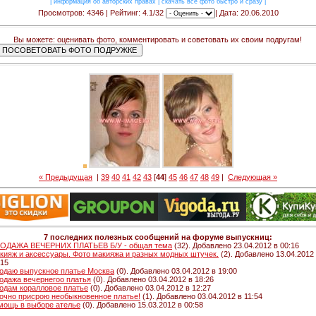
|
информация об авторских правах
|
скачать все фото быстро и сразу
|
Просмотров: 4346 | Рейтинг: 4.1/32
| Дата: 20.06.2010
Вы можете: оценивать фото, комментировать и советовать их своим подругам!
« Предыдущая
|
39
40
41
42
43
[
44
]
45
46
47
48
49
|
Следующая »
7 последних полезных сообщений на форуме выпускниц:
ОДАЖА ВЕЧЕРНИХ ПЛАТЬЕВ Б/У - общая тема
(32). Добавлено 23.04.2012 в 00:16
кияж и аксессуары. Фото макияжа и разных модных штучек.
(2). Добавлено 13.04.2012
:15
одаю выпускное платье Москва
(0). Добавлено 03.04.2012 в 19:00
одажа вечернегоо платья
(0). Добавлено 03.04.2012 в 18:26
одам коралловое платье
(0). Добавлено 03.04.2012 в 12:27
очно присрою необыкновенное платье!
(1). Добавлено 03.04.2012 в 11:54
мощь в выборе ателье
(0). Добавлено 15.03.2012 в 00:58