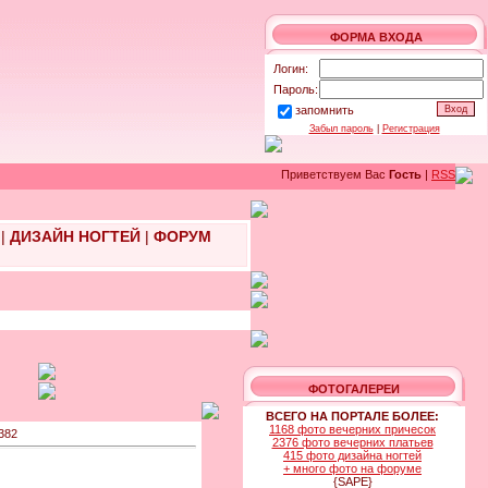
ФОРМА ВХОДА
Логин:
Пароль:
запомнить
Забыл пароль
|
Регистрация
Приветствуем Вас
Гость
|
RSS
|
ДИЗАЙН НОГТЕЙ
|
ФОРУМ
ФОТОГАЛЕРЕИ
ВСЕГО НА ПОРТАЛЕ БОЛЕЕ:
1168 фото вечерних причесок
382
2376 фото вечерних платьев
415 фото дизайна ногтей
+ много фото на форуме
{SAPE}