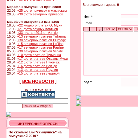
Всего комментариев:
0
марафон выпускных причесок:
22.05.
+25 фото причесок с макияжем
20.05.
+30 фото вечерних причесок
Имя *:
марафон выпускных платьев:
Email:
18.05.
+22 модного платья О. Мухи
17.05.
+21 фото сочных платьев
16.05.
+33 платья 2011 от Ver-de
15.05.
+13 вечерних платьев Tulianna
12.05.
+30 вечерних платьев Plumage
10.05.
+15 вечерних платьев LeRina
07.05.
+17 вечерних платьев Pauline
05.05.
+30 вечерних платьев Ver-de
03.05.
+10 фото платьев Тулианна
01.05.
+17 фото платьев Оксаны Мухи
28.04.
+12 фото платьев Плюмаж
25.04.
+16 фото платьев Вер-де
23.04.
+13 фото платьев Паулин
20.04.
+15 фото платьев Лериной
[
ВСЕ НОВОСТИ
]
Код *:
группа в контакте:
ИНТЕРЕСНЫЕ ОПРОСЫ
По сколько Вы "скинулись" на
выпускной 2010?