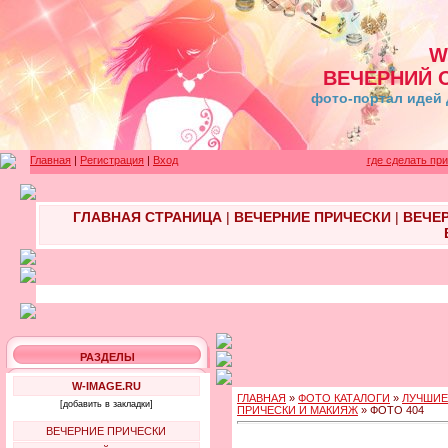
W
ВЕЧЕРНИЙ 
фото-портал идей 
Главная
|
Регистрация
|
Вход
где сделать пр
ГЛАВНАЯ СТРАНИЦА
|
ВЕЧЕРНИЕ ПРИЧЕСКИ
|
ВЕЧЕ
РАЗДЕЛЫ
W-IMAGE.RU
ГЛАВНАЯ
»
ФОТО КАТАЛОГИ
»
ЛУЧШИЕ
[добавить в закладки]
ПРИЧЕСКИ И МАКИЯЖ
» ФОТО 404
ВЕЧЕРНИЕ ПРИЧЕСКИ