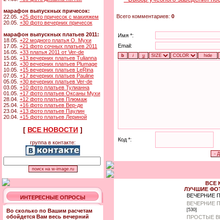
марафон выпускных причесок:
Всего комментариев:
0
22.05.
+25 фото причесок с макияжем
20.05.
+30 фото вечерних причесок
марафон выпускных платьев 2011:
Имя *:
18.05.
+22 модного платья О. Мухи
Email:
17.05.
+21 фото сочных платьев 2011
16.05.
+33 платья 2011 от Ver-de
15.05.
+13 вечерних платьев Tulianna
12.05.
+30 вечерних платьев Plumage
10.05.
+15 вечерних платьев LeRina
07.05.
+17 вечерних платьев Pauline
05.05.
+30 вечерних платьев Ver-de
03.05.
+10 фото платьев Тулианна
01.05.
+17 фото платьев Оксаны Мухи
28.04.
+12 фото платьев Плюмаж
25.04.
+16 фото платьев Вер-де
23.04.
+13 фото платьев Паулин
20.04.
+15 фото платьев Лериной
[
ВСЕ НОВОСТИ
]
Код *:
группа в контакте:
ВСЕ 
ЛУЧШИЕ ФО
ВЕЧЕРНИЕ 
ИНТЕРЕСНЫЕ ОПРОСЫ
ВЕЧЕРНИЕ 
[530]
Во сколько по Вашим расчетам
обойдется Вам весь вечерний
ПРОСТЫЕ В