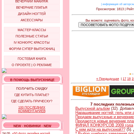
ВЕЧЕРНИЙ МАКИЯЖ
|
информация об авторск
ВЕЧЕРНИЕ ПЛАТЬЯ
Просмотров: 1813 | Рейт
ДИЗАЙН НОГТЕЙ
АКСЕССУАРЫ
Вы можете: оценивать фото, к
МАСТЕР-КЛАССЫ
ПОЛЕЗНЫЕ СТАТЬИ
IV КОНКУРС КРАСОТЫ
ФОРУМ СУПЕР ВЫПУСКНИЦ
ГОСТЕВАЯ КНИГА
О ПРОЕКТЕ
|
О РЕКЛАМЕ
« Предыдущая
|
17
18
1
В ПОМОЩЬ ВЫПУСКНИЦЕ
ПОЛУЧИТЬ СКИДКУ
ГДЕ КУПИТЬ ПЛАТЬЕ?
ГДЕ СДЕЛАТЬ ПРИЧЕСКУ?
7 последних полезны
100 ПОСЛЕДНИХ
Выпускной альбом
(32). Добавл
КОММЕНТАРИЕВ
Наращивание ногтей: гель или 
Продаем выпускные и вечерние
Продаются новые вечерние пла
ФИНАЛ КОНКУРСОВ 2009 года
NEW - НОВИНКИ - NEW
С кем идти на выпускной??
(5).
* Выбор учебного заведения п
24.05.
+50 фото дизайна ногтей