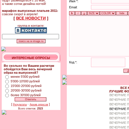
будут размещаться с 20 мая,
Имя *:
а также сотни дизайна ногтей!
Email:
марафон выпускных платьев 2011:
совсем скоро! в апреле!
[
ВСЕ НОВОСТИ
]
группа в контакте:
ИНТЕРЕСНЫЕ ОПРОСЫ
Код *:
Во сколько по Вашим расчетам
обойдется Вам весь вечерний
образ на выпускной?
менее 5'000 рублей
5'000-10'000 рублей
15'000-20'000 рублей
ВСЕ 
20'000-30'000 рублей
ЛУЧШИЕ ФО
более 30'000 рублей
ВЕЧЕРНИЕ 
ВЕЧЕРНИЕ П
ВЕЧЕРНИЕ П
[
·
]
Результаты
Архив опросов
ВЕЧЕРНИЕ 
Всего ответов:
2523
ВЕЧЕРНИЕ П
ВЕЧЕРНИЕ 
ВЕЧЕРНИЕ П
ВЕЧЕРНИЕ П