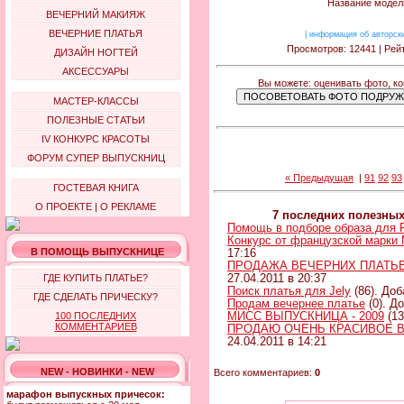
Название модели
ВЕЧЕРНИЙ МАКИЯЖ
ВЕЧЕРНИЕ ПЛАТЬЯ
|
информация об авторск
Просмотров: 12441 | Рейт
ДИЗАЙН НОГТЕЙ
АКСЕССУАРЫ
Вы можете: оценивать фото, к
МАСТЕР-КЛАССЫ
ПОЛЕЗНЫЕ СТАТЬИ
IV КОНКУРС КРАСОТЫ
ФОРУМ СУПЕР ВЫПУСКНИЦ
« Предыдущая
|
91
92
93
ГОСТЕВАЯ КНИГА
О ПРОЕКТЕ
|
О РЕКЛАМЕ
7 последних полезны
Помощь в подборе образа для 
Конкурс от французской марк
В ПОМОЩЬ ВЫПУСКНИЦЕ
17:16
ПРОДАЖА ВЕЧЕРНИХ ПЛАТЬЕВ 
ГДЕ КУПИТЬ ПЛАТЬЕ?
27.04.2011 в 20:37
Поиск платья для Jely
(86). Доб
ГДЕ СДЕЛАТЬ ПРИЧЕСКУ?
Продам вечернее платье
(0). Д
100 ПОСЛЕДНИХ
МИСС ВЫПУСКНИЦА - 2009
(13
КОММЕНТАРИЕВ
ПРОДАЮ ОЧЕНЬ КРАСИВОЕ 
24.04.2011 в 14:21
NEW - НОВИНКИ - NEW
Всего комментариев:
0
марафон выпускных причесок: