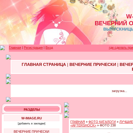
W
ВЕЧЕРНИЙ 
ВЫПУСКНИЦЫ 
Главная
|
Регистрация
|
Вход
где сделать пр
ГЛАВНАЯ СТРАНИЦА
|
ВЕЧЕРНИЕ ПРИЧЕСКИ
|
ВЕЧЕ
загрузка...
РАЗДЕЛЫ
W-IMAGE.RU
ГЛАВНАЯ
»
ФОТО КАТАЛОГИ
»
ЛУЧШИЕ
[добавить в закладки]
<AFTERSHOCK>
» ФОТО 238
ВЕЧЕРНИЕ ПРИЧЕСКИ