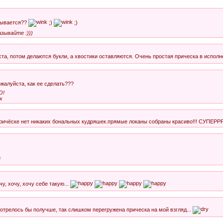
азывается??
;)
;)
азывайте :)))
ста, потом делаются букли, а хвостики оставляются. Очень простая прическа в испол
жалуйста, как ее сделать???
О!
х
причёске нет никаких бональных кудряшек.прямые локаны собраны красиво!!! СУПЕРРРР!
очу, хочу, хочу себе такую...
мотрелось бы получше, так слишком перегружена прическа на мой взгляд...