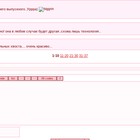
оего выпускного..Уррра)
о! она в любом случае будет другая..схожа лишь технология..
ьных хвоста.... очень красиво...
1-10
11-20
21-30
31-37