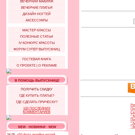
ВЕЧЕРНИЙ МАКИЯЖ
ВЕЧЕРНИЕ ПЛАТЬЯ
ДИЗАЙН НОГТЕЙ
АКСЕССУАРЫ
МАСТЕР-КЛАССЫ
ПОЛЕЗНЫЕ СТАТЬИ
IV КОНКУРС КРАСОТЫ
ФОРУМ СУПЕР ВЫПУСКНИЦ
ГОСТЕВАЯ КНИГА
О ПРОЕКТЕ
|
О РЕКЛАМЕ
В ПОМОЩЬ ВЫПУСКНИЦЕ
ПОЛУЧИТЬ СКИДКУ
ГДЕ КУПИТЬ ПЛАТЬЕ?
ГДЕ СДЕЛАТЬ ПРИЧЕСКУ?
Ре
100 ПОСЛЕДНИХ
По
КОММЕНТАРИЕВ
Се
* 
Пр
* 
* 
NEW - НОВИНКИ - NEW
24.05.
+50 фото дизайна ногтей