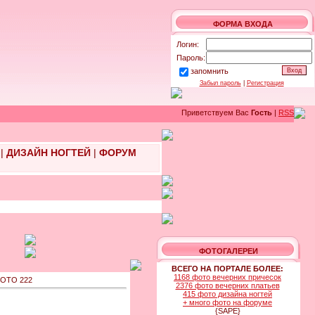
ФОРМА ВХОДА
Логин:
Пароль:
запомнить
Забыл пароль
|
Регистрация
Приветствуем Вас
Гость
|
RSS
|
ДИЗАЙН НОГТЕЙ
|
ФОРУМ
ФОТОГАЛЕРЕИ
ВСЕГО НА ПОРТАЛЕ БОЛЕЕ:
1168 фото вечерних причесок
ОТО 222
2376 фото вечерних платьев
415 фото дизайна ногтей
+ много фото на форуме
{SAPE}