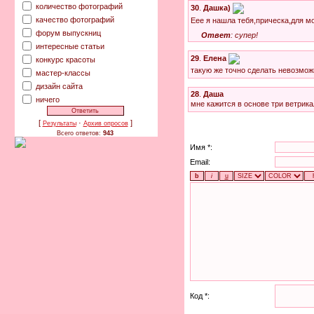
количество фотографий
30
.
Дашка)
качество фотографий
Еее я нашла тебя,прическа,для м
форум выпускниц
Ответ
: супер!
интересные статьи
29
.
Елена
конкурс красоты
такую же точно сделать невозможн
мастер-классы
дизайн сайта
28
.
Даша
ничего
мне кажится в основе три ветрикал
[
·
]
Результаты
Архив опросов
Всего ответов:
943
Имя *:
Email:
Код *: