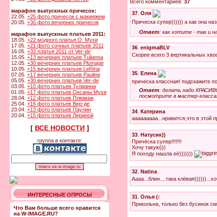
Всего комментариев:
37
марафон выпускных причесок:
37
.
Оля
22.05.
+25 фото причесок с макияжем
Прическа супер)))))) а как она н
20.05.
+30 фото вечерних причесок
Ответ
: как хотите - так и н
марафон выпускных платьев 2011:
18.05.
+22 модного платья О. Мухи
17.05.
+21 фото сочных платьев 2011
36
.
enigmaBLV
16.05.
+33 платья 2011 от Ver-de
Скорее всего 3 вертикальных хво
15.05.
+13 вечерних платьев Tulianna
12.05.
+30 вечерних платьев Plumage
10.05.
+15 вечерних платьев LeRina
35
.
Елена
07.05.
+17 вечерних платьев Pauline
05.05.
+30 вечерних платьев Ver-de
прическа классная! подскажите по
03.05.
+10 фото платьев Тулианна
Ответ
: делать надо КРАСИВ
01.05.
+17 фото платьев Оксаны Мухи
посмотрите в мастер-класса
28.04.
+12 фото платьев Плюмаж
25.04.
+16 фото платьев Вер-де
23.04.
+13 фото платьев Паулин
34
.
Катерина
20.04.
+15 фото платьев Лериной
ааааааааа...нравится,что в этой 
[
ВСЕ НОВОСТИ
]
33
.
Натусик))
группа в контакте:
Причёска супер!!!!!!!
Хочу такую)))
Я походу нашла её)))))))
32
.
Natina
Аааа...блин....така клёвая))))))...х
ИНТЕРЕСНЫЕ ОПРОСЫ
31
.
Олья (:
Прикольна, только без бусинок с
Что Вам больше всего нравится
на W-IMAGE.RU?