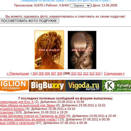
|
информация об авторских правах
|
скачать все фото быстро и сразу
|
Просмотров: 61876 | Рейтинг: 4.8/497
| Дата: 13.06.2008
Вы можете: оценивать фото, комментировать и советовать их своим подругам!
« Предыдущая
|
304
305
306
307
308
[
309
]
310
311
312
313
314
|
Следующая »
7 последних полезных сообщений на форуме выпускниц:
комендации для Eva_K
(2). Добавлено 23.08.2011 в 15:58
дбор образа на выпускной для Эмми
(0). Добавлено 23.08.2011 в 15:52
кущиеся волосы
(4). Добавлено 15.08.2011 в 23:18
Косметика
(103). Добавлено 15.08.2011 в 19:29
одам Шелковое платье из Таиланда за 2500
(0). Добавлено 13.08.2011 в 22:45
Как можно заработать во время учебы?
(13). Добавлено 07.08.2011 в 00:39
Ваше хобби и увлечения
(67). Добавлено 07.08.2011 в 00:38