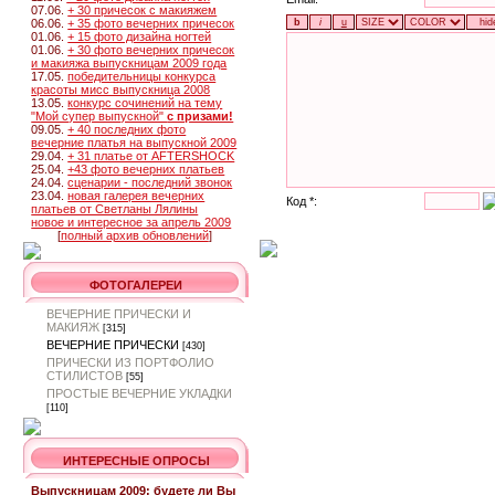
07.06.
+ 30 причесок с макияжем
06.06.
+ 35 фото вечерних причесок
01.06.
+ 15 фото дизайна ногтей
01.06.
+ 30 фото вечерних причесок
и макияжа выпускницам 2009 года
17.05.
победительницы конкурса
красоты мисс выпускница 2008
13.05.
конкурс сочинений на тему
"Мой супер выпускной"
с призами!
09.05.
+ 40 последних фото
вечерние платья на выпускной 2009
29.04.
+ 31 платье от AFTERSHOCK
25.04.
+43 фото вечерних платьев
24.04.
сценарии - последний звонок
23.04.
новая галерея вечерних
Код *:
платьев от Светланы Лялины
новое и интересное за апрель 2009
[
полный архив обновлений
]
ФОТОГАЛЕРЕИ
ВЕЧЕРНИЕ ПРИЧЕСКИ И
МАКИЯЖ
[315]
ВЕЧЕРНИЕ ПРИЧЕСКИ
[430]
ПРИЧЕСКИ ИЗ ПОРТФОЛИО
СТИЛИСТОВ
[55]
ПРОСТЫЕ ВЕЧЕРНИЕ УКЛАДКИ
[110]
ИНТЕРЕСНЫЕ ОПРОСЫ
Выпускницам 2009: будете ли Вы