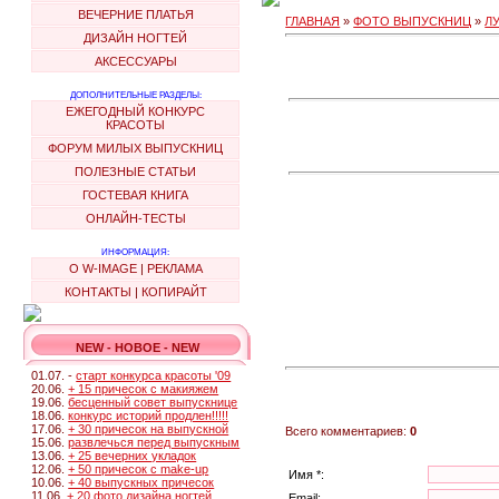
ВЕЧЕРНИЕ ПЛАТЬЯ
ГЛАВНАЯ
»
ФОТО ВЫПУСКНИЦ
»
Л
ДИЗАЙН НОГТЕЙ
АКСЕССУАРЫ
ДОПОЛНИТЕЛЬНЫЕ РАЗДЕЛЫ:
ЕЖЕГОДНЫЙ КОНКУРС
КРАСОТЫ
ФОРУМ МИЛЫХ ВЫПУСКНИЦ
ПОЛЕЗНЫЕ СТАТЬИ
ГОСТЕВАЯ КНИГА
ОНЛАЙН-ТЕСТЫ
ИНФОРМАЦИЯ:
О W-IMAGE
|
РЕКЛАМА
КОНТАКТЫ
|
КОПИРАЙТ
NEW - НОВОЕ - NEW
01.07. -
старт конкурса красоты '09
20.06.
+ 15 причесок с макияжем
19.06.
бесценный совет выпускнице
18.06.
конкурс историй продлен!!!!!
17.06.
+ 30 причесок на выпускной
Всего комментариев:
0
15.06.
развлечься перед выпускным
13.06.
+ 25 вечерних укладок
12.06.
+ 50 причесок с make-up
Имя *:
10.06.
+ 40 выпускных причесок
11.06.
+ 20 фото дизайна ногтей
Email: