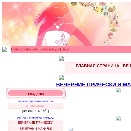
Главная страница
|
Регистрация
|
Вход
|
ГЛАВНАЯ СТРАНИЦА
|
ВЕЧ
ВЕЧЕРНИЕ ПРИЧЕСКИ И МАК
РАЗДЕЛЫ
ИНФОРМАЦИОННЫЙ ПОРТАЛ:
W-IMAGE.RU
[ЗАПОМНИТЬ САЙТ]
ОСНОВНЫЕ РАЗДЕЛЫ ПОРТАЛА:
ВЕЧЕРНИЕ ПРИЧЕСКИ
ВЕЧЕРНИЙ МАКИЯЖ