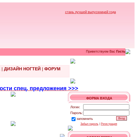
стань лучшей выпускницей года
Приветствуем Вас
Гость
Ж
|
ДИЗАЙН НОГТЕЙ
|
ФОРУМ
ти спец. предложения >>>
ФОРМА ВХОДА
Логин:
Пароль:
запомнить
Забыл пароль
|
Регистрация