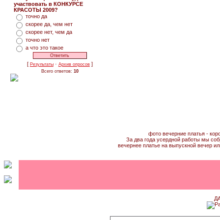
участвовать в КОНКУРСЕ
КРАСОТЫ 2009?
точно да
скорее да, чем нет
скорее нет, чем да
точно нет
а что это такое
[
·
]
Результаты
Архив опросов
Всего ответов:
10
фото вечерние платья - кор
За два года усердной работы мы соб
вечернее платье на выпускной вечер ил
Д