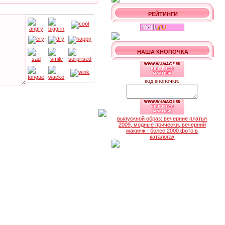
РЕЙТИНГИ
НАША КНОПОЧКА
код кнопочки:
выпускной образ: вечерние платья
2009, модные прически, вечерний
макияж - более 2000 фото в
каталогах