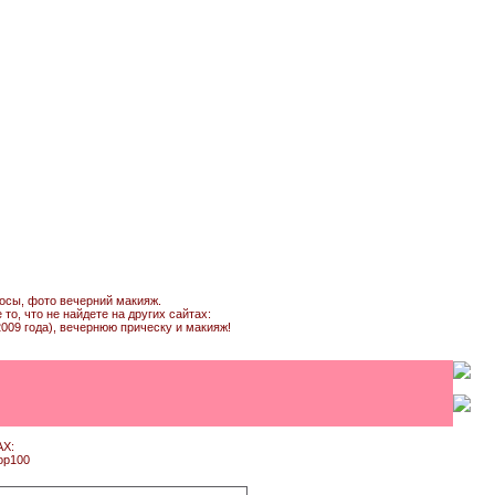
лосы, фото вечерний макияж.
о, что не найдете на других сайтах:
009 года), вечернюю прическу и макияж!
Х: