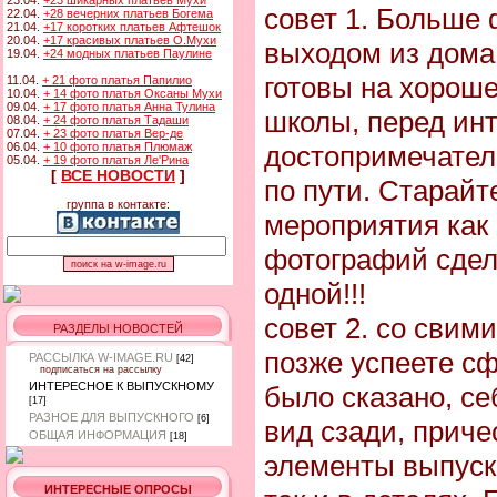
23.04.
+23 шикарных платьев Мухи
совет 1. Больше
22.04.
+28 вечерних платьев Богема
21.04.
+17 коротких платьев Афтешок
20.04.
+17 красивых платьев О.Мухи
выходом из дома
19.04.
+24 модных платьев Паулине
готовы на хорош
11.04.
+ 21 фото платья Папилио
10.04.
+ 14 фото платья Оксаны Мухи
09.04.
+ 17 фото платья Анна Тулина
школы, перед ин
08.04.
+ 24 фото платья Тадаши
07.04.
+ 23 фото платья Вер-де
06.04.
+ 10 фото платья Плюмаж
достопримечател
05.04.
+ 19 фото платья Ле'Рина
[
ВСЕ НОВОСТИ
]
по пути. Старайт
группа в контакте:
мероприятия как
фотографий сдел
одной!!!
совет 2. со свим
РАЗДЕЛЫ НОВОСТЕЙ
позже успеете сф
РАССЫЛКА W-IMAGE.RU
[42]
подписаться на рассылку
ИНТЕРЕСНОЕ К ВЫПУСКНОМУ
было сказано, себ
[17]
РАЗНОЕ ДЛЯ ВЫПУСКНОГО
[6]
вид сзади, приче
ОБЩАЯ ИНФОРМАЦИЯ
[18]
элементы выпускн
ИНТЕРЕСНЫЕ ОПРОСЫ