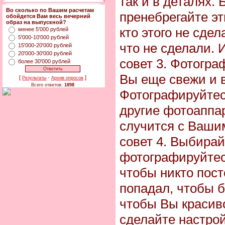
так и в деталях.
Во сколько по Вашим расчетам
пренебрегайте эт
обойдется Вам весь вечерний
образ на выпускной?
кто этого не сдел
менее 5'000 рублей
5'000-10'000 рублей
что не сделали. 
15'000-20'000 рублей
20'000-30'000 рублей
совет 3. Фотогра
более 30'000 рублей
Вы еще свежи и 
[
·
]
Результаты
Архив опросов
Всего ответов:
1898
Фотографируйтесь
другие фотоаппар
случится с Ваши
совет 4. Выбирай
фотографируйтес
чтобы никто пост
попадал, чтобы 
чтобы Вы красив
сделайте настро