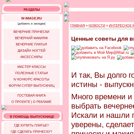
РАЗДЕЛЫ
W-IMAGE.RU
[добавить в закладки]
ГЛАВНАЯ
»
НОВОСТИ
»
ИНТЕРЕСНОЕ 
ВЕЧЕРНИЕ ПРИЧЕСКИ
Ценные советы для в
ВЕЧЕРНИЙ МАКИЯЖ
ВЕЧЕРНИЕ ПЛАТЬЯ
ДИЗАЙН НОГТЕЙ
АКСЕССУАРЫ
МАСТЕР-КЛАССЫ
И так, Вы долго 
ПОЛЕЗНЫЕ СТАТЬИ
IV КОНКУРС КРАСОТЫ
истины - выпускн
ФОРУМ СУПЕР ВЫПУСКНИЦ
Много времени и 
ГОСТЕВАЯ КНИГА
О ПРОЕКТЕ
|
О РЕКЛАМЕ
выбрать вечернее
Искали и нашли 
В ПОМОЩЬ ВЫПУСКНИЦЕ
уверены, сделае
ГДЕ КУПИТЬ ПЛАТЬЕ?
прическу и макия
ГДЕ СДЕЛАТЬ ПРИЧЕСКУ?