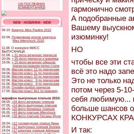
100 ПОСЛЕДНИХ
гармонично смотр
КОММЕНТАРИЕВ
А подобранные а
NEW - НОВИНКИ - NEW
Вашему выускном
06.10.
Конкурс Miss Pauline 2010
изюминку!
02.09.
Подведение итогов конкурса
Miss Aftershock 2010
НО
11.08. О конкурсе МИСС
ВЫПУСКНИЦА
01.08.
+ 31 фото вечерних причесок
20.06.
+ 35 фото причесок и макияжа
чтобы все эти ст
19.06.
+ 15 фото вечерних образов:
прически+макияж ретро-стиля
всё это надо зап
05.06.
Мастер-класс 12 по прическам
04.06.
Мастер-класс 11 по прическам
03.06.
Мастер-класс 10 по прическам
Это не только на
02.06.
Мастер-класс 9 по прическам
01.06.
Мастер-класс 8 по прическам
потом через 5-10
25.05.
Онлайн-подбор причесок
17.05.
Мастер-класс №1 по макияжу
себя любимую... 
марафон выпускных платьев 2010:
08.05.
+34 фото вечерних платьев
07.05.
+14 фото выпускных платьев
больше шансов о
06.05.
+20 фото богемных платьев
05.05.
+44 фото платьев Aftershock
КОНКУРСАХ КРА
04.05.
+16 фото платьев Оксаны Мухи
26.04.
+12 голливудских платья Дины
25.04.
+17 выпускных платьев Богема
И так:
24.04.
+17 коротких платьев Афтешок