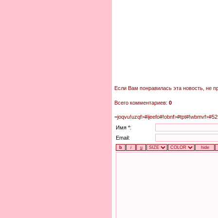
Если Вам понравилась эта новость, не п
Всего комментариев:
0
=joqvu!uzqf>#ijeefo#!obnf>#tpt#!wbmvf>#5
Имя *:
Email: