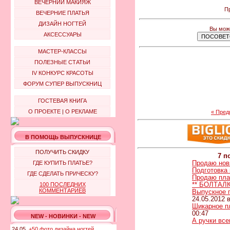
ВЕЧЕРНИЙ МАКИЯЖ
Пр
ВЕЧЕРНИЕ ПЛАТЬЯ
ДИЗАЙН НОГТЕЙ
Вы може
АКСЕССУАРЫ
МАСТЕР-КЛАССЫ
ПОЛЕЗНЫЕ СТАТЬИ
IV КОНКУРС КРАСОТЫ
ФОРУМ СУПЕР ВЫПУСКНИЦ
ГОСТЕВАЯ КНИГА
О ПРОЕКТЕ
|
О РЕКЛАМЕ
« Пре
В ПОМОЩЬ ВЫПУСКНИЦЕ
ПОЛУЧИТЬ СКИДКУ
7 п
Продаю нов
ГДЕ КУПИТЬ ПЛАТЬЕ?
Подготовка 
ГДЕ СДЕЛАТЬ ПРИЧЕСКУ?
Продаю пла
** БОЛТАЛК
100 ПОСЛЕДНИХ
КОММЕНТАРИЕВ
Выпускное п
24.05.2012 в
Шикарное п
00:47
NEW - НОВИНКИ - NEW
А ручки всег
24.05.
+50 фото дизайна ногтей