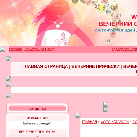
W
ВЕЧЕРНИЙ 
фото-портал идей 
Главная
|
Регистрация
|
Вход
где сделать пр
ГЛАВНАЯ СТРАНИЦА
|
ВЕЧЕРНИЕ ПРИЧЕСКИ
|
ВЕЧЕ
РАЗДЕЛЫ
W-IMAGE.RU
ГЛАВНАЯ
»
ФОТО КАТАЛОГИ
»
ЛУ
[добавить в закладки]
ВЕЧЕРНИЕ ПРИЧЕСКИ