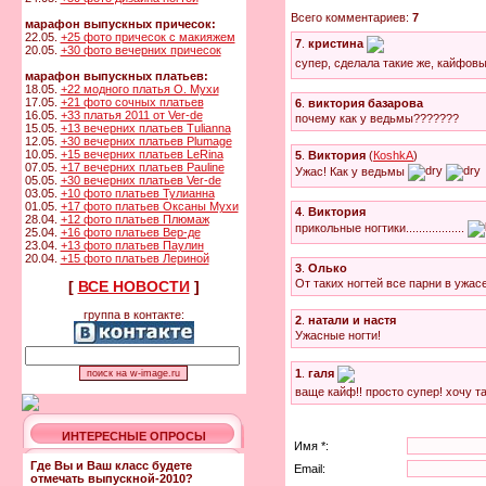
Всего комментариев:
7
марафон выпускных причесок:
22.05.
+25 фото причесок с макияжем
7
.
кристина
20.05.
+30 фото вечерних причесок
супер, сделала такие же, кайфовые
марафон выпускных платьев:
18.05.
+22 модного платья О. Мухи
17.05.
+21 фото сочных платьев
6
.
виктория базарова
16.05.
+33 платья 2011 от Ver-de
почему как у ведьмы???????
15.05.
+13 вечерних платьев Tulianna
12.05.
+30 вечерних платьев Plumage
10.05.
+15 вечерних платьев LeRina
5
.
Виктория
(
КoshkA
)
07.05.
+17 вечерних платьев Pauline
Ужас! Как у ведьмы
05.05.
+30 вечерних платьев Ver-de
03.05.
+10 фото платьев Тулианна
01.05.
+17 фото платьев Оксаны Мухи
4
.
Виктория
28.04.
+12 фото платьев Плюмаж
прикольные ногтики..................
25.04.
+16 фото платьев Вер-де
23.04.
+13 фото платьев Паулин
20.04.
+15 фото платьев Лериной
3
.
Олько
От таких ногтей все парни в ужасе
[
ВСЕ НОВОСТИ
]
группа в контакте:
2
.
натали и настя
Ужасные ногти!
1
.
галя
ваще кайф!! просто супер! хочу так
ИНТЕРЕСНЫЕ ОПРОСЫ
Имя *:
Где Вы и Ваш класс будете
Email:
отмечать выпускной-2010?