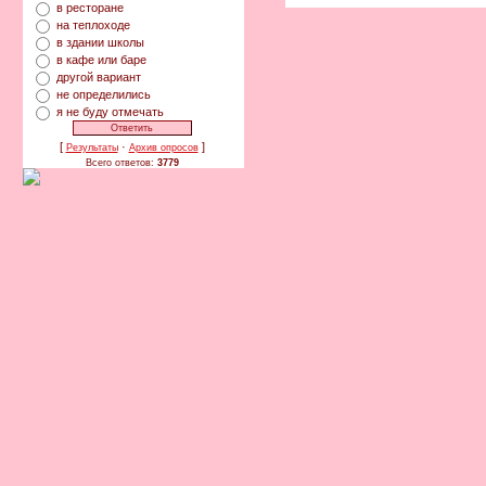
в ресторане
на теплоходе
в здании школы
в кафе или баре
другой вариант
не определились
я не буду отмечать
[
·
]
Результаты
Архив опросов
Всего ответов:
3779