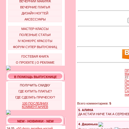
ВЕЧЕРНИЙ МАКИЯЖ
ВЕЧЕРНИЕ ПЛАТЬЯ
ДИЗАЙН НОГТЕЙ
АКСЕССУАРЫ
МАСТЕР-КЛАССЫ
ПОЛЕЗНЫЕ СТАТЬИ
IV КОНКУРС КРАСОТЫ
ФОРУМ СУПЕР ВЫПУСКНИЦ
ГОСТЕВАЯ КНИГА
О ПРОЕКТЕ
|
О РЕКЛАМЕ
ПР
Ма
В ПОМОЩЬ ВЫПУСКНИЦЕ
22
Пр
Пр
ПОЛУЧИТЬ СКИДКУ
Пр
Ср
ГДЕ КУПИТЬ ПЛАТЬЕ?
по
ГДЕ СДЕЛАТЬ ПРИЧЕСКУ?
Всего комментариев:
5
100 ПОСЛЕДНИХ
КОММЕНТАРИЕВ
5
.
АЛИНА
ДА КСТАТИ НИЧЕ ТАК А СЕРЕ
NEW - НОВИНКИ - NEW
4
.
Дашенька
24.05.
+50 фото дизайна ногтей