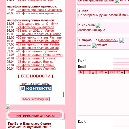
Очень красивый дизайн
марафон выпускных причесок:
22.05.
+25 фото причесок с макияжем
3
.
Irish
20.05.
+30 фото вечерних причесок
На загорелых руках розовый мани
марафон выпускных платьев:
18.05.
+22 модного платья О. Мухи
2
.
криська
17.05.
+21 фото сочных платьев
согласна,шикарно
16.05.
+33 платья 2011 от Ver-de
15.05.
+13 вечерних платьев Tulianna
12.05.
+30 вечерних платьев Plumage
1
.
марианна
(
Marianna555
)
10.05.
+15 вечерних платьев LeRina
07.05.
+17 вечерних платьев Pauline
шикарно
05.05.
+30 вечерних платьев Ver-de
03.05.
+10 фото платьев Тулианна
01.05.
+17 фото платьев Оксаны Мухи
28.04.
+12 фото платьев Плюмаж
Имя *:
25.04.
+16 фото платьев Вер-де
23.04.
+13 фото платьев Паулин
Email:
20.04.
+15 фото платьев Лериной
[
ВСЕ НОВОСТИ
]
группа в контакте:
ИНТЕРЕСНЫЕ ОПРОСЫ
Код *:
Где Вы и Ваш класс будете
отмечать выпускной-2010?