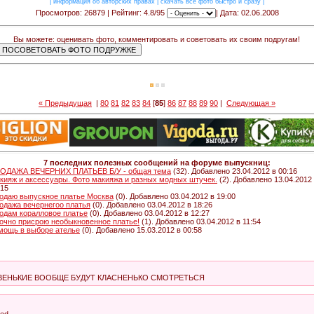
|
информация об авторских правах
|
скачать все фото быстро и сразу
|
Просмотров: 26879 | Рейтинг: 4.8/95
| Дата: 02.06.2008
Вы можете: оценивать фото, комментировать и советовать их своим подругам!
« Предыдущая
|
80
81
82
83
84
[
85
]
86
87
88
89
90
|
Следующая »
7 последних полезных сообщений на форуме выпускниц:
ОДАЖА ВЕЧЕРНИХ ПЛАТЬЕВ Б/У - общая тема
(32). Добавлено 23.04.2012 в 00:16
кияж и аксессуары. Фото макияжа и разных модных штучек.
(2). Добавлено 13.04.2012
:15
одаю выпускное платье Москва
(0). Добавлено 03.04.2012 в 19:00
одажа вечернегоо платья
(0). Добавлено 03.04.2012 в 18:26
одам коралловое платье
(0). Добавлено 03.04.2012 в 12:27
очно присрою необыкновенное платье!
(1). Добавлено 03.04.2012 в 11:54
мощь в выборе ателье
(0). Добавлено 15.03.2012 в 00:58
НЕВЕНЬКИЕ ВООБЩЕ БУДУТ КЛАСНЕНЬКО СМОТРЕТЬСЯ