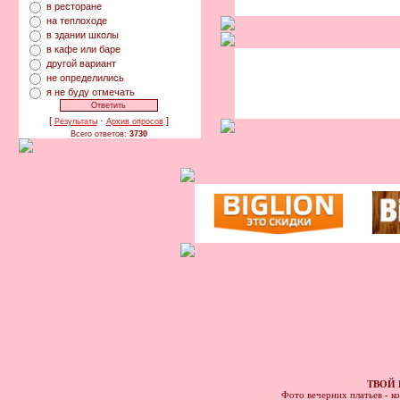
в ресторане
на теплоходе
в здании школы
в кафе или баре
другой вариант
не определились
я не буду отмечать
[
·
]
Результаты
Архив опросов
Всего ответов:
3730
ТВОЙ 
Фото вечерних платьев - к