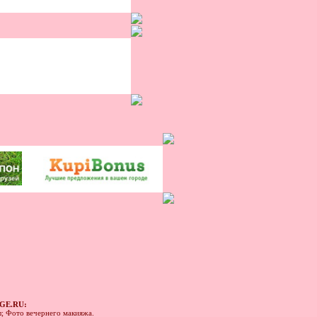
GE.RU:
ы; Фото вечернего макияжа.