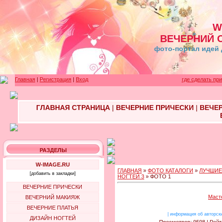
W
ВЕЧЕРНИЙ 
фото-портал идей 
Главная
|
Регистрация
|
Вход
где сделать пр
ГЛАВНАЯ СТРАНИЦА
|
ВЕЧЕРНИЕ ПРИЧЕСКИ
|
ВЕЧЕ
РАЗДЕЛЫ
W-IMAGE.RU
ГЛАВНАЯ
»
ФОТО КАТАЛОГИ
»
ЛУЧШИЕ
[добавить в закладки]
НОГТЕЙ 3
» ФОТО 1
ВЕЧЕРНИЕ ПРИЧЕСКИ
Маст
ВЕЧЕРНИЙ МАКИЯЖ
ВЕЧЕРНИЕ ПЛАТЬЯ
|
информация об авторск
ДИЗАЙН НОГТЕЙ
Просмотров: 9598 | Рейт