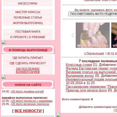
АКСЕССУАРЫ
Вы можете: оценивать фото, к
МАСТЕР-КЛАССЫ
ПОЛЕЗНЫЕ СТАТЬИ
ФОРУМ ВЫПУСКНИЦ
ГОСТЕВАЯ КНИГА
О ПРОЕКТЕ
|
О РЕКЛАМЕ
В ПОМОЩЬ ВЫПУСКНИЦЕ
« Предыдущая
|
40
41
4
ГДЕ КУПИТЬ ПЛАТЬЕ?
7 последних полезны
ГДЕ СДЕЛАТЬ ПРИЧЕСКУ?
Классные сумки
(1). Добавлено 
Фатима Евглевская творит чуд
100 ПОСЛЕДНИХ
КОММЕНТАРИЕВ
Вечерние платья на выпускной 
Выпадение волос
(0). Добавлен
Индивидуальный пошив платьев 
10.03.2014 в 11:23
НОВОЕ НА САЙТЕ
Пассажирские перевозки "Повоз
Принтер для печати фото
(0). Д
24.05.
+50 фото дизайна ногтей
марафон выпускных причесок:
Всего комментариев:
0
22.05.
+25 фото причесок с макияжем
20.05.
+30 фото вечерних причесок
Добавлять комментарии мог
[
Р
[
ВСЕ НОВОСТИ
]