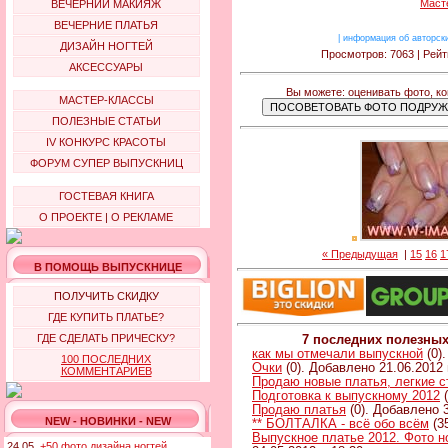
Маст
ВЕЧЕРНИЙ МАКИЯЖ
ВЕЧЕРНИЕ ПЛАТЬЯ
|
информация об авторск
ДИЗАЙН НОГТЕЙ
Просмотров: 7063 | Рейт
АКСЕССУАРЫ
Вы можете: оценивать фото, к
МАСТЕР-КЛАССЫ
ПОЛЕЗНЫЕ СТАТЬИ
IV КОНКУРС КРАСОТЫ
ФОРУМ СУПЕР ВЫПУСКНИЦ
ГОСТЕВАЯ КНИГА
О ПРОЕКТЕ
|
О РЕКЛАМЕ
« Предыдущая
|
15
16
1
В ПОМОЩЬ ВЫПУСКНИЦЕ
ПОЛУЧИТЬ СКИДКУ
ГДЕ КУПИТЬ ПЛАТЬЕ?
ГДЕ СДЕЛАТЬ ПРИЧЕСКУ?
7 последних полезны
как мы отмечали выпускной
(0)
100 ПОСЛЕДНИХ
Очки
(0). Добавлено 21.06.2012 
КОММЕНТАРИЕВ
Продаю новые платья, легкие 
Подготовка к выпускному 2012
(
Продаю платья
(0). Добавлено 3
NEW - НОВИНКИ - NEW
** БОЛТАЛКА - всё обо всём
(3
Выпускное платье 2012. Фото н
24.05.
+50 фото дизайна ногтей