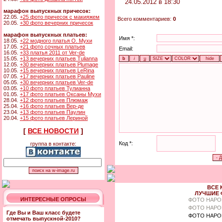
24.05.2012 в 18:30
марафон выпускных причесок:
22.05.
+25 фото причесок с макияжем
Всего комментариев:
0
20.05.
+30 фото вечерних причесок
марафон выпускных платьев:
Имя *:
18.05.
+22 модного платья О. Мухи
17.05.
+21 фото сочных платьев
Email:
16.05.
+33 платья 2011 от Ver-de
15.05.
+13 вечерних платьев Tulianna
12.05.
+30 вечерних платьев Plumage
10.05.
+15 вечерних платьев LeRina
07.05.
+17 вечерних платьев Pauline
05.05.
+30 вечерних платьев Ver-de
03.05.
+10 фото платьев Тулианна
01.05.
+17 фото платьев Оксаны Мухи
28.04.
+12 фото платьев Плюмаж
25.04.
+16 фото платьев Вер-де
23.04.
+13 фото платьев Паулин
20.04.
+15 фото платьев Лериной
[
ВСЕ НОВОСТИ
]
Код *:
группа в контакте:
ВСЕ 
ЛУЧШИЕ 
ИНТЕРЕСНЫЕ ОПРОСЫ
ФОТО НАРО
ФОТО НАРО
Где Вы и Ваш класс будете
ФОТО НАРО
отмечать выпускной-2010?