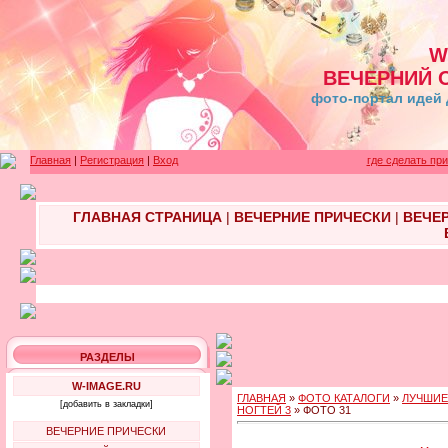
W
ВЕЧЕРНИЙ 
фото-портал идей 
Главная
|
Регистрация
|
Вход
где сделать пр
ГЛАВНАЯ СТРАНИЦА
|
ВЕЧЕРНИЕ ПРИЧЕСКИ
|
ВЕЧЕ
РАЗДЕЛЫ
W-IMAGE.RU
ГЛАВНАЯ
»
ФОТО КАТАЛОГИ
»
ЛУЧШИЕ
[добавить в закладки]
НОГТЕЙ 3
» ФОТО 31
ВЕЧЕРНИЕ ПРИЧЕСКИ