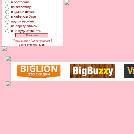
в ресторане
на теплоходе
в здании школы
в кафе или баре
другой вариант
не определились
я не буду отмечать
[
·
]
Результаты
Архив опросов
Всего ответов:
3798