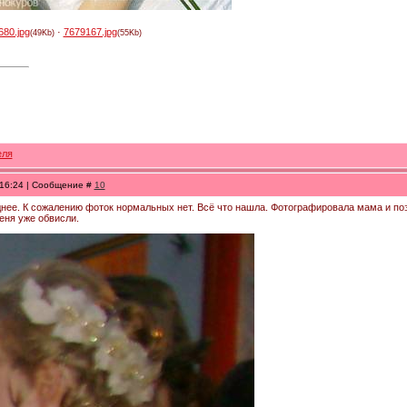
680.jpg
·
7679167.jpg
(49Kb)
(55Kb)
, 16:24 | Сообщение #
10
нее. К сожалению фоток нормальных нет. Всё что нашла. Фотографировала мама и поэт
еня уже обвисли.