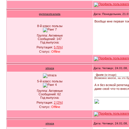
gymnastcanata
Дата: Понедельник, 21.0
Вообще мне первая тож
8-й класс пользы
Группа: Активные
Сообщений:
147
Год выпуска:
Репутация:
5
[5%]
Статус:
Offline
straza
Дата: Четверг, 24.01.08
Quote
(
w-image
)
Возможно многое, на это б
5-й класс пользы
А я без всякой репетиц
даже своё что-то внесл
Группа: Активные
Сообщений:
62
Год выпуска:
Репутация:
2
[2%]
Статус:
Offline
straza
Дата: Четверг, 24.01.08