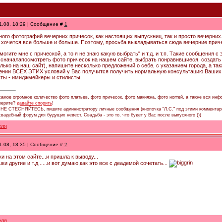
1.08, 18:29 | Сообщение #
1
много фотографий вечерних причесок, как настоящих выпускниц, так и просто вечерни
 хочется все больше и больше. Поэтому, просьба выкладываться сюда вечерние приче
могите мне с прической, а то я не знаю какую выбрать" и т.д. и т.п. Такие сообщения с 
сначалапосмотреть фото причесок на нашем сайте, выбрать понравившиеся, создать 
лько на наш сайт), напишите несколько предложений о себе, с указанием города, а та
ии ВСЕХ ЭТИХ условий у Вас получится получить нормальную консультацию Ваших "к
ты - имиджмейкеры и стилисты.
амое огромное количество фото платьев, фото причесок, фото макияжа, фото ногтей, а также вся инфо
 верите?
давайте спорить
!
, НЕ СТЕСНЯЙТЕСЬ, пишите администратору личные сообщения (кнопочка "Л.С." под этими комментар
адебный форум для будущих невест. Свадьба - это то, что будет у Вас после выпускного )))
1.08, 18:35 | Сообщение #
2
и на этом сайте...и пришла к выводу...
и другие и т.д......и вот думаю,как это все с деадемой сочетать...