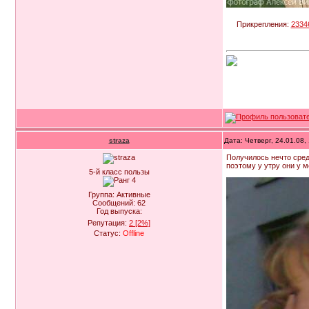
Прикрепления:
2334
straza
Дата: Четверг, 24.01.08
Получилось нечто сред
поэтому у утру они у м
5-й класс пользы
Группа: Активные
Сообщений:
62
Год выпуска:
Репутация:
2
[2%]
Статус:
Offline