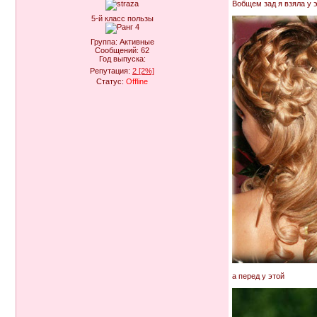
Вобщем зад я взяла у 
5-й класс пользы
Группа: Активные
Сообщений:
62
Год выпуска:
Репутация:
2
[2%]
Статус:
Offline
а перед у этой