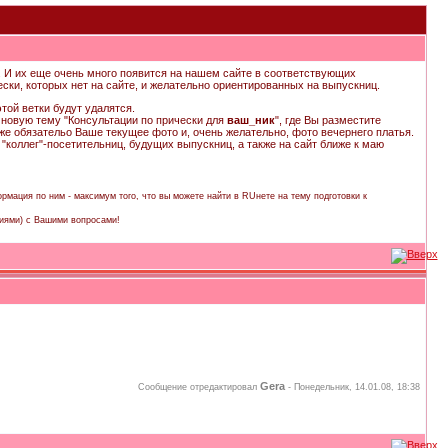
х. И их еще очень много появится на нашем сайте в соответствующих
ски, которых нет на сайте, и желательно ориентированных на выпускниц.
этой ветки будут удалятся.
новую тему "Консультации по прически для
ваш_ник
", где Вы разместите
кже обязательо Ваше текущее фото и, очень желательно, фото вечернего платья.
оллег"-посетительниц, будущих выпускниц, а также на сайт ближе к маю
рмация по ним - максимум того, что вы можете найти в RUнете на тему подготовки к
иями) с Вашими вопросами!
Gera
Сообщение отредактировал
-
Понедельник, 14.01.08, 18:38