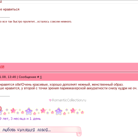
ой
е нравиться
то все так быстро пролетит...осталось совсем немного.
1.08, 13:46 | Сообщение #
6
 нравятся обе!Очень красивые, хорошо дополнят нежный, женственный образ.
ше нравится, у второй с точки зрения парикмахерской аккуратности снизу кудри не оч