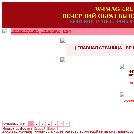
W-IMAGE.RU
ВЕЧЕРНИЙ ОБРАЗ ВЫ
ВЕЧЕРНИЕ ПЛАТЬЯ 2009 НА
Главная страница
|
Регистрация
|
Вход
|
ГЛАВНАЯ СТРАНИЦА
|
ВЕЧ
ФИ
МИ
[
ФО
ХОТИТ
1
Страница
1
из
44
2
3
…
43
44
»
Модератор форума:
,
СветлаЯ
Blondy_l
ФОРУМ ВЫПУСКНИЦ - ПРИЧЕСКИ, МАКИЯЖ, ПЛАТЬЯ
»
ВЫПУСКНОЙ ВЕЧЕР 2008
»
ВЕЧЕРНИЙ