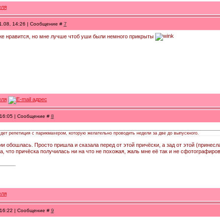
1.08, 14:26 | Сообщение #
7
е нравится, но мне лучше чтоб уши были немного прикрыты
, 16:05 | Сообщение #
8
удет репетиция с парикмахером, которую желательно проводить недели за две до выпускного.
ии обошлась. Просто пришла и сказала перед от этой причёски, а зад от этой (прине
а, что причёска получилась ни на что не похожая, жаль мне её так и не сфотографиро
, 16:22 | Сообщение #
9