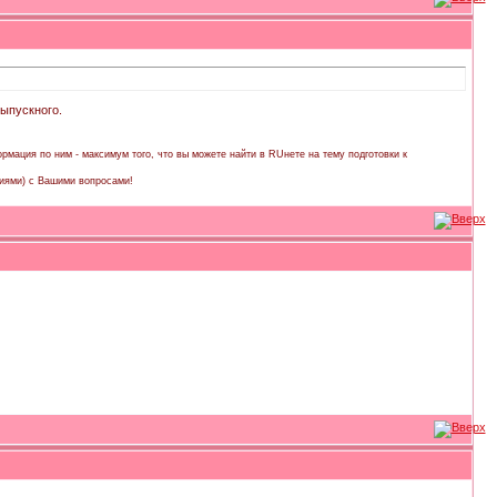
выпускного.
рмация по ним - максимум того, что вы можете найти в RUнете на тему подготовки к
иями) с Вашими вопросами!