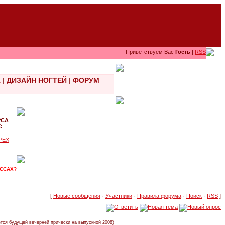
Приветствуем Вас
Гость
|
RSS
Ж
|
ДИЗАЙН НОГТЕЙ
|
ФОРУМ
РСА
:
РЕХ
АССАХ?
[
Новые сообщения
·
Участники
·
Правила форума
·
Поиск
·
RSS
]
ется будущей вечерней прически на выпускной 2008)