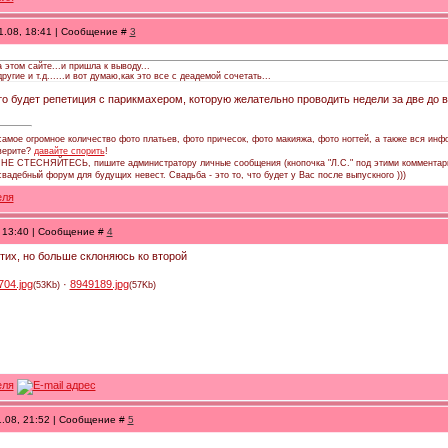
1.08, 18:41 | Сообщение #
3
 этом сайте...и пришла к выводу...
угие и т.д......и вот думаю,как это все с деадемой сочетать...
то будет репетиция с парикмахером, которую желательно проводить недели за две до 
амое огромное количество фото платьев, фото причесок, фото макияжа, фото ногтей, а также вся инфо
 верите?
давайте спорить
!
, НЕ СТЕСНЯЙТЕСЬ, пишите администратору личные сообщения (кнопочка "Л.С." под этими комментар
адебный форум для будущих невест. Свадьба - это то, что будет у Вас после выпускного )))
, 13:40 | Сообщение #
4
этих, но больше склоняюсь ко второй
704.jpg
·
8949189.jpg
(53Kb)
(57Kb)
1.08, 21:52 | Сообщение #
5