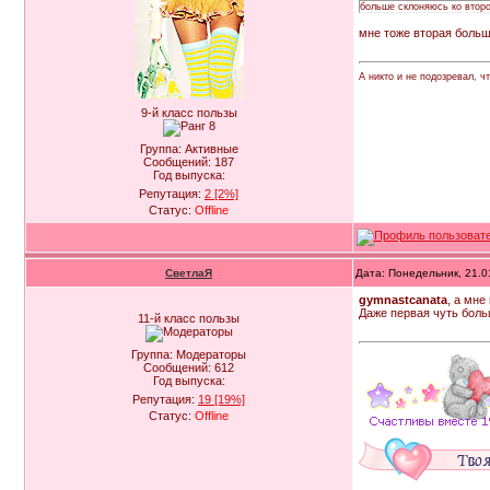
больше склоняюсь ко втор
мне тоже вторая больш
А никто и не подозревал, ч
9-й класс пользы
Группа: Активные
Сообщений:
187
Год выпуска:
Репутация:
2
[2%]
Статус:
Offline
СветлаЯ
Дата: Понедельник, 21.0
gymnastcanata
, а мне
Даже первая чуть боль
11-й класс пользы
Группа: Модераторы
Сообщений:
612
Год выпуска:
Репутация:
19
[19%]
Статус:
Offline