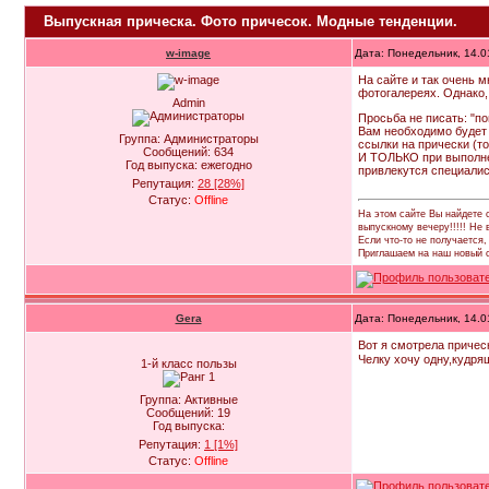
Выпускная прическа. Фото причесок. Модные тенденции.
w-image
Дата: Понедельник, 14.0
На сайте и так очень 
фотогалереях. Однако,
Admin
Просьба не писать: "по
Вам необходимо будет 
Группа: Администраторы
ссылки на прически (то
Сообщений:
634
И ТОЛЬКО при выполнен
Год выпуска:
ежегодно
привлекутся специалис
Репутация:
28
[28%]
Статус:
Offline
На этом сайте Вы найдете с
выпускному вечеру!!!!! Не
Если что-то не получается
Приглашаем на наш новый св
Gera
Дата: Понедельник, 14.0
Вот я смотрела прическ
Челку хочу одну,кудряшк
1-й класс пользы
Группа: Активные
Сообщений:
19
Год выпуска:
Репутация:
1
[1%]
Статус:
Offline