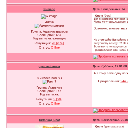
w-image
Дата: Понедельник, 14.0
Quote
(
Gera
)
Вот я смотрела прически на
Admin
Челку хочу одну,кудряшки др
Возможно многое, на э
Группа: Администраторы
Сообщений:
634
Год выпуска:
ежегодно
На этом сайте Вы найдете с
Репутация:
28
[28%]
выпускному вечеру!!!!! Не
Если что-то не получается
Статус:
Offline
Приглашаем на наш новый св
gymnastcanata
Дата: Суббота, 19.01.08
А я хочу себе одну из 
8-й класс пользы
Прикрепления:
9445
Группа: Активные
Сообщений:
147
Год выпуска:
Репутация:
5
[5%]
Статус:
Offline
Kr0shka)_Enot
Дата: Воскресенье, 20.0
Quote
(
gymnastcanata
)