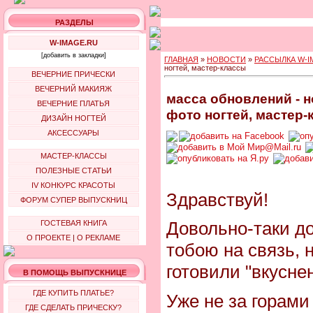
РАЗДЕЛЫ
W-IMAGE.RU
[добавить в закладки]
ГЛАВНАЯ
»
НОВОСТИ
»
РАССЫЛКА W-I
ногтей, мастер-классы
ВЕЧЕРНИЕ ПРИЧЕСКИ
ВЕЧЕРНИЙ МАКИЯЖ
масса обновлений - н
ВЕЧЕРНИЕ ПЛАТЬЯ
фото ногтей, мастер-
ДИЗАЙН НОГТЕЙ
АКСЕССУАРЫ
МАСТЕР-КЛАССЫ
ПОЛЕЗНЫЕ СТАТЬИ
IV КОНКУРС КРАСОТЫ
Здравствуй!
ФОРУМ СУПЕР ВЫПУСКНИЦ
Довольно-таки д
ГОСТЕВАЯ КНИГА
О ПРОЕКТЕ
|
О РЕКЛАМЕ
тобою на связь, н
готовили "вкуснен
В ПОМОЩЬ ВЫПУСКНИЦЕ
ГДЕ КУПИТЬ ПЛАТЬЕ?
Уже не за горам
ГДЕ СДЕЛАТЬ ПРИЧЕСКУ?