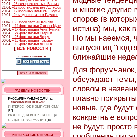
23.04.
+23 шикарных платьев Мухи
22.04.
+28 вечерних платьев Богема
и многие другие 
21.04.
+17 коротких платьев Афтешок
20.04.
+17 красивых платьев О.Мухи
19.04.
+24 модных платьев Паулине
споров (в которы
11.04.
+ 21 фото платья Папилио
истина) мы, как 
10.04.
+ 14 фото платья Оксаны Мухи
09.04.
+ 17 фото платья Анна Тулина
08.04.
+ 24 фото платья Тадаши
Но мы наеемся, 
07.04.
+ 23 фото платья Вер-де
06.04.
+ 10 фото платья Плюмаж
05.04.
+ 19 фото платья Ле'Рина
выпускниц "подтя
[
ВСЕ НОВОСТИ
]
ближайшие неде
группа в контакте:
Для форумчанок,
обсуждают темы,
словом в названи
РАЗДЕЛЫ НОВОСТЕЙ
плавно прикрыты.
РАССЫЛКА W-IMAGE.RU
[42]
подписаться на рассылку
новые, где будут
ИНТЕРЕСНОЕ К ВЫПУСКНОМУ
[17]
конкретные вопр
РАЗНОЕ ДЛЯ ВЫПУСКНОГО
[6]
ОБЩАЯ ИНФОРМАЦИЯ
[18]
не будут, просто
сообщения писат
ИНТЕРЕСНЫЕ ОПРОСЫ