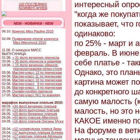
интересный опрос
100 ПОСЛЕДНИХ
КОММЕНТАРИЕВ
"когда же покупа
показывает, что 
NEW - НОВИНКИ - NEW
одинаково:
06.10.
Конкурс Miss Pauline 2010
02.09.
Подведение итогов конкурса
по 25% - март и 
Miss Aftershock 2010
февраль. В июне
11.08. О конкурсе МИСС
ВЫПУСКНИЦА
01.08.
+ 31 фото вечерних причесок
себе платье - так
20.06.
+ 35 фото причесок и макияжа
19.06.
+ 15 фото вечерних образов:
прически+макияж ретро-стиля
Однако, это план
05.06.
Мастер-класс 12 по прическам
04.06.
Мастер-класс 11 по прическам
картина может пом
03.06.
Мастер-класс 10 по прическам
02.06.
Мастер-класс 9 по прическам
01.06.
Мастер-класс 8 по прическам
до конкретного ш
25.05.
Онлайн-подбор причесок
17.05.
Мастер-класс №1 по макияжу
самую малость (
марафон выпускных платьев 2010:
08.05.
+34 фото вечерних платьев
малость, но это н
07.05.
+14 фото выпускных платьев
06.05.
+20 фото богемных платьев
05.05.
+44 фото платьев Aftershock
КАКОЕ именно по
04.05.
+16 фото платьев Оксаны Мухи
На форуме в ветк
26.04.
+12 голливудских платья Дины
25.04.
+17 выпускных платьев Богема
24.04.
+17 коротких платьев Афтешок
модные тенденци