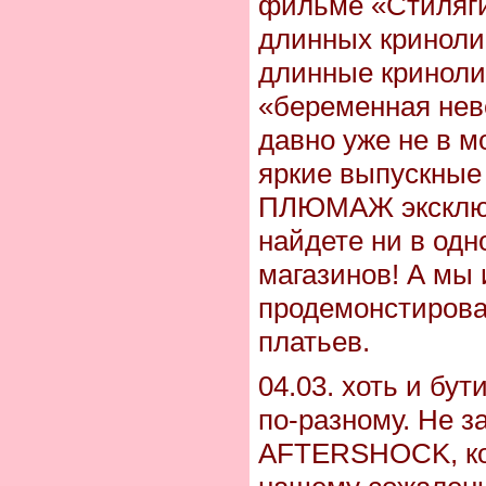
фильме «Стиляги
длинных криноли
длинные криноли
«беременная нев
давно уже не в м
яркие выпускные
ПЛЮМАЖ эксклюзи
найдете ни в одн
магазинов! А мы
продемонстирова
платьев.
04.03. хоть и бут
по-разному. Не з
AFTERSHOCK, ко