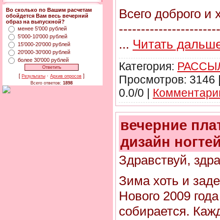
Всего доброго и 
Во сколько по Вашим расчетам
обойдется Вам весь вечерний
образ на выпускной?
----------------------
менее 5'000 рублей
5'000-10'000 рублей
...
Читать дальше
15'000-20'000 рублей
20'000-30'000 рублей
более 30'000 рублей
Категория:
РАССЫЛ
[
·
]
Просмотров: 3146 
Результаты
Архив опросов
Всего ответов:
1898
0.0/0 |
Комментарии
вечерние пла
дизайн ногте
Здравствуй, здра
Зима хоть и заде
Нового 2009 года
собирается. Кажд