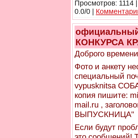
Просмотров: 1114 |
0.0/0 |
Комментарии
официальный
КОНКУРСА К
Доброго времени
Фото и анкету н
специальный поч
vypusknitsa СОБА
копия пишите: m
mail.ru , заголо
ВЫПУСКНИЦА"
Если будут проб
это сообщений! 