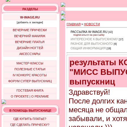
РАЗДЕЛЫ
W-IMAGE.RU
[добавить в закладки]
ГЛАВНАЯ
»
НОВОСТИ
ВЕЧЕРНИЕ ПРИЧЕСКИ
РАССЫЛКА W-IMAGE.RU
[42]
подписаться на рассылку
ВЕЧЕРНИЙ МАКИЯЖ
ИНТЕРЕСНОЕ К ВЫПУСКНОМУ
[17]
ВЕЧЕРНИЕ ПЛАТЬЯ
РАЗНОЕ ДЛЯ ВЫПУСКНОГО
[6]
ДИЗАЙН НОГТЕЙ
ОБЩАЯ ИНФОРМАЦИЯ
[18]
АКСЕССУАРЫ
результаты 
МАСТЕР-КЛАССЫ
"МИСС ВЫПУС
ПОЛЕЗНЫЕ СТАТЬИ
IV КОНКУРС КРАСОТЫ
выпускниц
ФОРУМ СУПЕР ВЫПУСКНИЦ
Здравствуй!
ГОСТЕВАЯ КНИГА
О ПРОЕКТЕ
|
О РЕКЛАМЕ
После долгих ка
месяца не общал
В ПОМОЩЬ ВЫПУСКНИЦЕ
забывали, и хотя
ГДЕ КУПИТЬ ПЛАТЬЕ?
ГДЕ СДЕЛАТЬ ПРИЧЕСКУ?