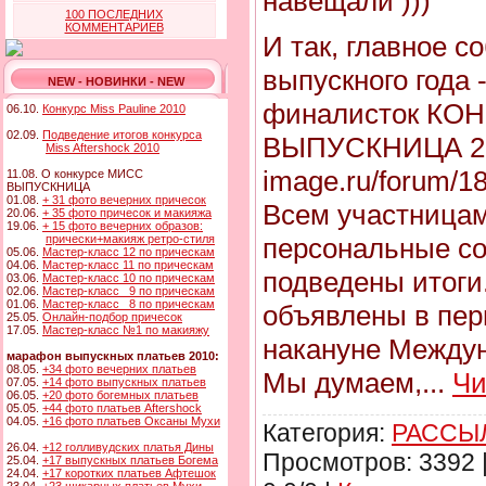
навещали )))
100 ПОСЛЕДНИХ
КОММЕНТАРИЕВ
И так, главное с
выпускного года 
NEW - НОВИНКИ - NEW
финалисток КО
06.10.
Конкурс Miss Pauline 2010
02.09.
Подведение итогов конкурса
ВЫПУСКНИЦА 2008
Miss Aftershock 2010
image.ru/forum/1
11.08. О конкурсе МИСС
ВЫПУСКНИЦА
01.08.
+ 31 фото вечерних причесок
Всем участница
20.06.
+ 35 фото причесок и макияжа
19.06.
+ 15 фото вечерних образов:
персональные со
прически+макияж ретро-стиля
05.06.
Мастер-класс 12 по прическам
04.06.
Мастер-класс 11 по прическам
подведены итоги
03.06.
Мастер-класс 10 по прическам
02.06.
Мастер-класс 9 по прическам
01.06.
Мастер-класс 8 по прическам
объявлены в пери
25.05.
Онлайн-подбор причесок
17.05.
Мастер-класс №1 по макияжу
накануне Междун
марафон выпускных платьев 2010:
08.05.
+34 фото вечерних платьев
Мы думаем,
...
Чи
07.05.
+14 фото выпускных платьев
06.05.
+20 фото богемных платьев
05.05.
+44 фото платьев Aftershock
04.05.
+16 фото платьев Оксаны Мухи
Категория:
РАССЫЛ
26.04.
+12 голливудских платья Дины
Просмотров: 3392 
25.04.
+17 выпускных платьев Богема
24.04.
+17 коротких платьев Афтешок