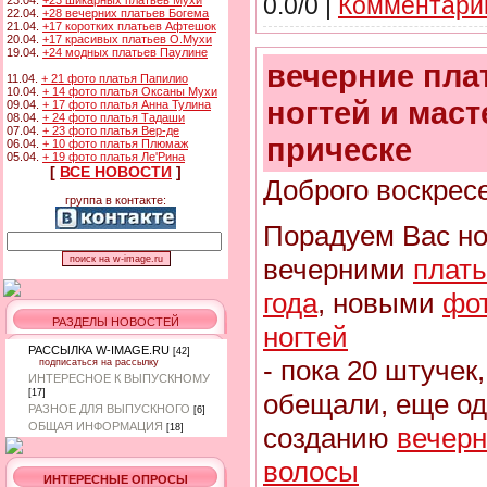
0.0/0 |
Комментарии
23.04.
+23 шикарных платьев Мухи
22.04.
+28 вечерних платьев Богема
21.04.
+17 коротких платьев Афтешок
20.04.
+17 красивых платьев О.Мухи
19.04.
+24 модных платьев Паулине
вечерние плат
11.04.
+ 21 фото платья Папилио
10.04.
+ 14 фото платья Оксаны Мухи
ногтей и маст
09.04.
+ 17 фото платья Анна Тулина
08.04.
+ 24 фото платья Тадаши
07.04.
+ 23 фото платья Вер-де
прическе
06.04.
+ 10 фото платья Плюмаж
05.04.
+ 19 фото платья Ле'Рина
[
ВСЕ НОВОСТИ
]
Доброго воскрес
группа в контакте:
Порадуем Вас н
вечерними
плать
года
, новыми
фо
РАЗДЕЛЫ НОВОСТЕЙ
ногтей
РАССЫЛКА W-IMAGE.RU
[42]
- пока 20 штучек,
подписаться на рассылку
ИНТЕРЕСНОЕ К ВЫПУСКНОМУ
[17]
обещали, еще од
РАЗНОЕ ДЛЯ ВЫПУСКНОГО
[6]
ОБЩАЯ ИНФОРМАЦИЯ
созданию
вечерн
[18]
волосы
ИНТЕРЕСНЫЕ ОПРОСЫ