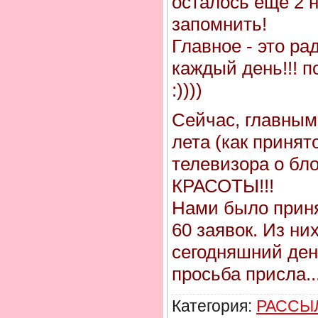
осталось еще 2 
запомнить!
Главное - это ра
каждый день!!! 
:))))
Сейчас, главным
лета (как принят
телевизора о бл
КРАСОТЫ!!!
Нами было приня
60 заявок. Из них
сегодняшний ден
просьба присла
..
Категория:
РАССЫЛ