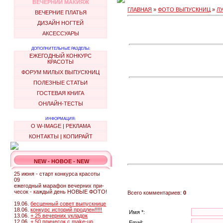
ВЕЧЕРНИЙ МАКИЯЖ
ГЛАВНАЯ
»
ФОТО ВЫПУСКНИЦ
»
Л
ВЕЧЕРНИЕ ПЛАТЬЯ
ДИЗАЙН НОГТЕЙ
АКСЕССУАРЫ
ДОПОЛНИТЕЛЬНЫЕ РАЗДЕЛЫ:
ЕЖЕГОДНЫЙ КОНКУРС
КРАСОТЫ
ФОРУМ МИЛЫХ ВЫПУСКНИЦ
ПОЛЕЗНЫЕ СТАТЬИ
ГОСТЕВАЯ КНИГА
ОНЛАЙН-ТЕСТЫ
ИНФОРМАЦИЯ:
О W-IMAGE
|
РЕКЛАМА
КОНТАКТЫ
|
КОПИРАЙТ
NEW - НОВОЕ - NEW
25 июня - старт конкурса красоты
09
ежегодный марафон вечерних при-
чесок - каждый день НОВЫЕ ФОТО!
Всего комментариев:
0
19.06.
бесценный совет выпускнице
18.06.
конкурс историй продлен!!!!!
Имя *:
13.06.
+ 25 вечерних укладок
12.06.
+ 50 причесок с make-up
Email: