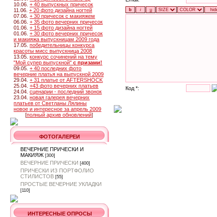
10.06.
+ 40 выпускных причесок
11.06.
+ 20 фото дизайна ногтей
07.06.
+ 30 причесок с макияжем
06.06.
+ 35 фото вечерних причесок
01.06.
+ 15 фото дизайна ногтей
01.06.
+ 30 фото вечерних причесок
и макияжа выпускницам 2009 года
17.05.
победительницы конкурса
красоты мисс выпускница 2008
13.05.
конкурс сочинений на тему
"Мой супер выпускной"
с призами!
09.05.
+ 40 последних фото
вечерние платья на выпускной 2009
29.04.
+ 31 платье от AFTERSHOCK
25.04.
+43 фото вечерних платьев
Код *:
24.04.
сценарии - последний звонок
23.04.
новая галерея вечерних
платьев от Светланы Лялины
новое и интересное за апрель 2009
[
полный архив обновлений
]
ФОТОГАЛЕРЕИ
ВЕЧЕРНИЕ ПРИЧЕСКИ И
МАКИЯЖ
[300]
ВЕЧЕРНИЕ ПРИЧЕСКИ
[400]
ПРИЧЕСКИ ИЗ ПОРТФОЛИО
СТИЛИСТОВ
[55]
ПРОСТЫЕ ВЕЧЕРНИЕ УКЛАДКИ
[110]
ИНТЕРЕСНЫЕ ОПРОСЫ