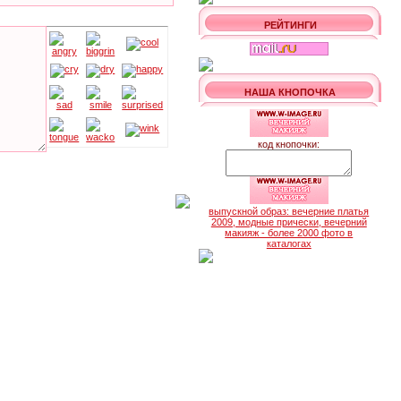
РЕЙТИНГИ
НАША КНОПОЧКА
код кнопочки:
выпускной образ: вечерние платья
2009, модные прически, вечерний
макияж - более 2000 фото в
каталогах