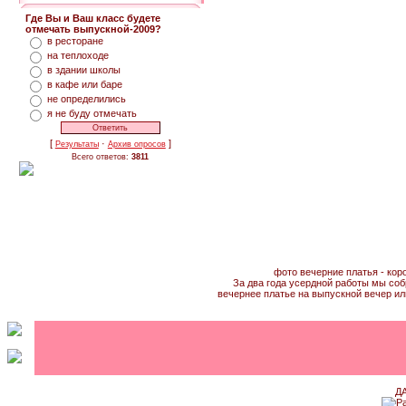
Где Вы и Ваш класс будете
отмечать выпускной-2009?
в ресторане
на теплоходе
в здании школы
в кафе или баре
не определились
я не буду отмечать
[
·
]
Результаты
Архив опросов
Всего ответов:
3811
фото вечерние платья - кор
За два года усердной работы мы соб
вечернее платье на выпускной вечер ил
Д