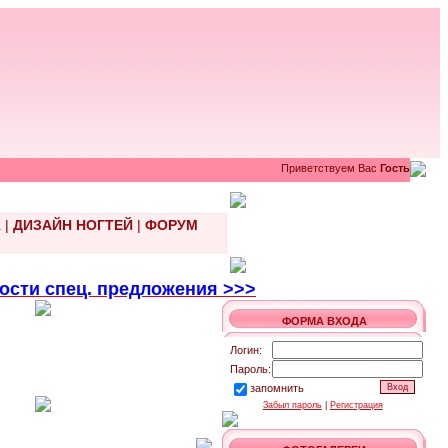
Приветствуем Вас
Гость
Ж
|
ДИЗАЙН НОГТЕЙ
|
ФОРУМ
ти спец. предложения >>>
ФОРМА ВХОДА
Логин:
Пароль:
запомнить
Забыл пароль
|
Регистрация