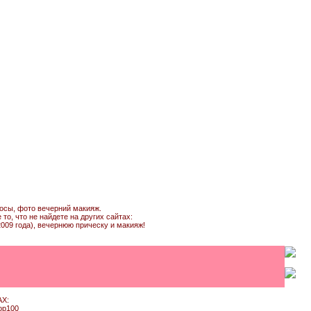
лосы, фото вечерний макияж.
о, что не найдете на других сайтах:
009 года), вечернюю прическу и макияж!
Х: