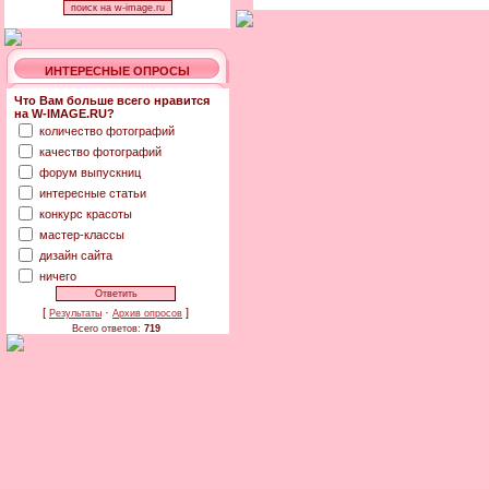
ИНТЕРЕСНЫЕ ОПРОСЫ
Что Вам больше всего нравится
на W-IMAGE.RU?
количество фотографий
качество фотографий
форум выпускниц
интересные статьи
конкурс красоты
мастер-классы
дизайн сайта
ничего
[
·
]
Результаты
Архив опросов
Всего ответов:
719