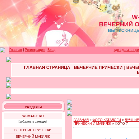
W
ВЕЧЕРНИЙ 
ВЫПУСКНИЦЫ 
Главная
|
Регистрация
|
Вход
где сделать пр
|
ГЛАВНАЯ СТРАНИЦА
|
ВЕЧЕРНИЕ ПРИЧЕСКИ
|
ВЕЧЕ
РАЗДЕЛЫ
W-IMAGE.RU
ГЛАВНАЯ
»
ФОТО КАТАЛОГИ
»
ЛУЧШИЕ
[добавить в закладки]
ПРИЧЕСКИ И МАКИЯЖ
» ФОТО 7
ВЕЧЕРНИЕ ПРИЧЕСКИ
ВЕЧЕРНИЙ МАКИЯЖ