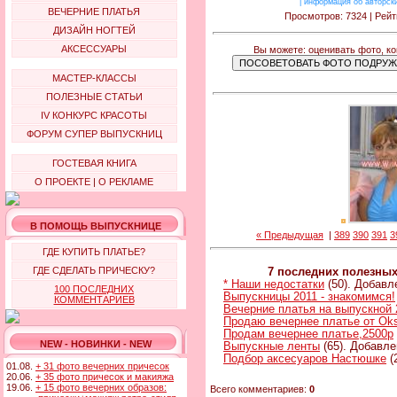
|
информация об авторск
ВЕЧЕРНИЕ ПЛАТЬЯ
Просмотров: 7324 | Рейт
ДИЗАЙН НОГТЕЙ
АКСЕССУАРЫ
Вы можете: оценивать фото, к
МАСТЕР-КЛАССЫ
ПОЛЕЗНЫЕ СТАТЬИ
IV КОНКУРС КРАСОТЫ
ФОРУМ СУПЕР ВЫПУСКНИЦ
ГОСТЕВАЯ КНИГА
О ПРОЕКТЕ
|
О РЕКЛАМЕ
В ПОМОЩЬ ВЫПУСКНИЦЕ
« Предыдущая
|
389
390
391
3
ГДЕ КУПИТЬ ПЛАТЬЕ?
ГДЕ СДЕЛАТЬ ПРИЧЕСКУ?
7 последних полезны
* Наши недостатки
(50). Добавле
100 ПОСЛЕДНИХ
Выпускницы 2011 - знакомимся!
КОММЕНТАРИЕВ
Вечерние платья на выпускной 
Продаю вечернее платье от Ok
Продам вечернее платье,2500р
NEW - НОВИНКИ - NEW
Выпускные ленты
(65). Добавле
Подбор аксесуаров Настюшке
(
01.08.
+ 31 фото вечерних причесок
20.06.
+ 35 фото причесок и макияжа
19.06.
+ 15 фото вечерних образов:
Всего комментариев:
0