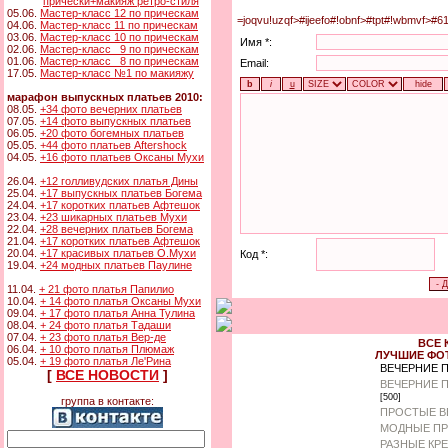
прически+макияж ретро-стиля
05.06.
Мастер-класс 12 по прическам
=joqvu!uzqf>#ijeefo#!obnf>#tpt#!wbmvf>#6
04.06.
Мастер-класс 11 по прическам
03.06.
Мастер-класс 10 по прическам
Имя *:
02.06.
Мастер-класс 9 по прическам
01.06.
Мастер-класс 8 по прическам
Email:
17.05.
Мастер-класс №1 по макияжу
марафон выпускных платьев 2010:
08.05.
+34 фото вечерних платьев
07.05.
+14 фото выпускных платьев
06.05.
+20 фото богемных платьев
05.05.
+44 фото платьев Aftershock
04.05.
+16 фото платьев Оксаны Мухи
26.04.
+12 голливудских платья Дины
25.04.
+17 выпускных платьев Богема
24.04.
+17 коротких платьев Афтешок
23.04.
+23 шикарных платьев Мухи
22.04.
+28 вечерних платьев Богема
21.04.
+17 коротких платьев Афтешок
20.04.
+17 красивых платьев О.Мухи
Код *:
19.04.
+24 модных платьев Паулине
11.04.
+ 21 фото платья Папилио
10.04.
+ 14 фото платья Оксаны Мухи
09.04.
+ 17 фото платья Анна Тулина
08.04.
+ 24 фото платья Тадаши
07.04.
+ 23 фото платья Вер-де
ВСЕ 
06.04.
+ 10 фото платья Плюмаж
ЛУЧШИЕ ФО
05.04.
+ 19 фото платья Ле'Рина
ВЕЧЕРНИЕ 
[
ВСЕ НОВОСТИ
]
ВЕЧЕРНИЕ 
[500]
группа в контакте:
ПРОСТЫЕ В
МОДНЫЕ ПР
РАЗНЫЕ КР