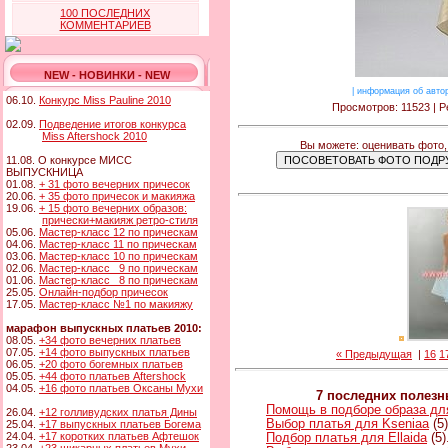
100 ПОСЛЕДНИХ
КОММЕНТАРИЕВ
NEW - НОВИНКИ - NEW
|
информация об авто
06.10.
Конкурс Miss Pauline 2010
Просмотров: 11523 | Р
02.09.
Подведение итогов конкурса
Miss Aftershock 2010
Вы можете: оценивать фото,
11.08. О конкурсе МИСС
ВЫПУСКНИЦА
01.08.
+ 31 фото вечерних причесок
20.06.
+ 35 фото причесок и макияжа
19.06.
+ 15 фото вечерних образов:
прически+макияж ретро-стиля
05.06.
Мастер-класс 12 по прическам
04.06.
Мастер-класс 11 по прическам
03.06.
Мастер-класс 10 по прическам
02.06.
Мастер-класс 9 по прическам
01.06.
Мастер-класс 8 по прическам
25.05.
Онлайн-подбор причесок
17.05.
Мастер-класс №1 по макияжу
марафон выпускных платьев 2010:
08.05.
+34 фото вечерних платьев
07.05.
+14 фото выпускных платьев
« Предыдущая
|
16
1
06.05.
+20 фото богемных платьев
05.05.
+44 фото платьев Aftershock
04.05.
+16 фото платьев Оксаны Мухи
7 последних полез
Помощь в подборе образа д
26.04.
+12 голливудских платья Дины
Выбор платья для Kseniaa
(5)
25.04.
+17 выпускных платьев Богема
24.04.
+17 коротких платьев Афтешок
Подбор платья для Ellaida
(5)