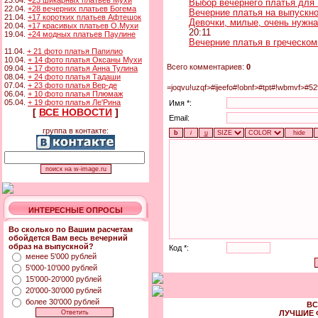
23.04.
+23 шикарных платьев Мухи
Выбор вечернего платья для
22.04.
+28 вечерних платьев Богема
Вечерние платья на выпускно
21.04.
+17 коротких платьев Афтешок
Девочки, милые, очень нужн
20.04.
+17 красивых платьев О.Мухи
20:11
19.04.
+24 модных платьев Паулине
Вечерние платья в греческом
11.04.
+ 21 фото платья Папилио
10.04.
+ 14 фото платья Оксаны Мухи
Всего комментариев:
0
09.04.
+ 17 фото платья Анна Тулина
08.04.
+ 24 фото платья Тадаши
07.04.
+ 23 фото платья Вер-де
=joqvu!uzqf>#ijeefo#!obnf>#tpt#!wbmvf>#5
06.04.
+ 10 фото платья Плюмаж
05.04.
+ 19 фото платья Ле'Рина
Имя *:
[
ВСЕ НОВОСТИ
]
Email:
группа в контакте:
ИНТЕРЕСНЫЕ ОПРОСЫ
Во сколько по Вашим расчетам
обойдется Вам весь вечерний
образ на выпускной?
Код *:
менее 5'000 рублей
5'000-10'000 рублей
15'000-20'000 рублей
20'000-30'000 рублей
более 30'000 рублей
ВС
ЛУЧШИЕ 