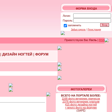
ФОРМА ВХОДА
Логин:
Пароль:
запомнить
Забыл пароль
|
Регистрация
Приветствуем Вас
Гость
|
RSS
|
ДИЗАЙН НОГТЕЙ
|
ФОРУМ
ФОТОГАЛЕРЕИ
ВСЕГО НА ПОРТАЛЕ БОЛЕЕ:
1168 фото вечерних причесок
2376 фото вечерних платьев
415 фото дизайна ногтей
+ много фото на форуме
{SAPE}