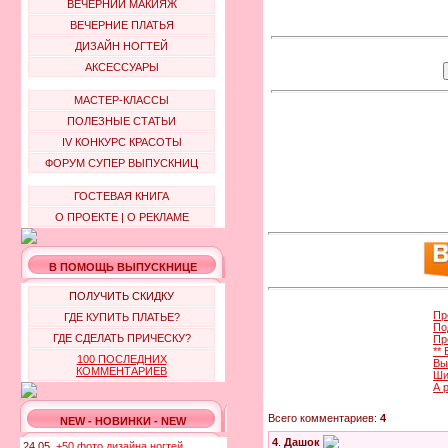
ВЕЧЕРНИЙ МАКИЯЖ
ВЕЧЕРНИЕ ПЛАТЬЯ
ДИЗАЙН НОГТЕЙ
АКСЕССУАРЫ
МАСТЕР-КЛАССЫ
ПОЛЕЗНЫЕ СТАТЬИ
IV КОНКУРС КРАСОТЫ
ФОРУМ СУПЕР ВЫПУСКНИЦ
ГОСТЕВАЯ КНИГА
О ПРОЕКТЕ
|
О РЕКЛАМЕ
В ПОМОЩЬ ВЫПУСКНИЦЕ
ПОЛУЧИТЬ СКИДКУ
Пр
ГДЕ КУПИТЬ ПЛАТЬЕ?
По
ГДЕ СДЕЛАТЬ ПРИЧЕСКУ?
Пр
**
100 ПОСЛЕДНИХ
Вы
КОММЕНТАРИЕВ
Ши
А 
Всего комментариев:
4
NEW - НОВИНКИ - NEW
4
.
Дашок
24.05.
+50 фото дизайна ногтей