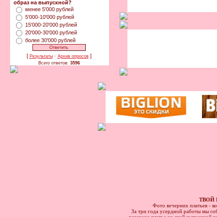
образ на выпускной?
менее 5'000 рублей
5'000-10'000 рублей
15'000-20'000 рублей
20'000-30'000 рублей
более 30'000 рублей
[
·
]
Результаты
Архив опросов
Всего ответов:
3596
ТВОЙ 
Фото вечерних платьев - к
За три года усердной работы мы соб