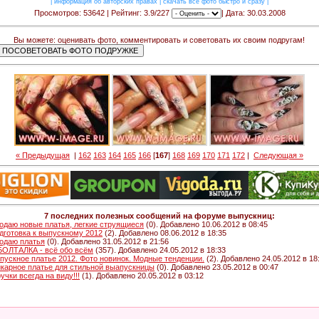
|
информация об авторских правах
|
скачать все фото быстро и сразу
|
Просмотров: 53642 | Рейтинг: 3.9/227
| Дата: 30.03.2008
Вы можете: оценивать фото, комментировать и советовать их своим подругам!
« Предыдущая
|
162
163
164
165
166
[
167
]
168
169
170
171
172
|
Следующая »
7 последних полезных сообщений на форуме выпускниц:
одаю новые платья, легкие струящиеся
(0). Добавлено 10.06.2012 в 08:45
дготовка к выпускному 2012
(2). Добавлено 08.06.2012 в 18:35
одаю платья
(0). Добавлено 31.05.2012 в 21:56
 БОЛТАЛКА - всё обо всём
(357). Добавлено 24.05.2012 в 18:33
пускное платье 2012. Фото новинок. Модные тенденции.
(2). Добавлено 24.05.2012 в 18
карное платье для стильной выапускницы
(0). Добавлено 23.05.2012 в 00:47
ручки всегда на виду!!!
(1). Добавлено 20.05.2012 в 03:12