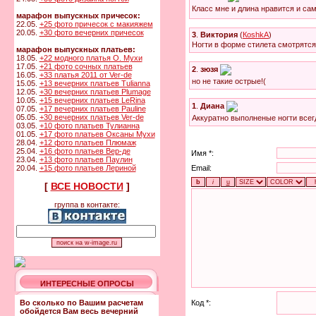
Класс мне и длина нравится и са
марафон выпускных причесок:
22.05.
+25 фото причесок с макияжем
20.05.
+30 фото вечерних причесок
3
.
Виктория
(
КoshkA
)
Ногти в форме стилета смотрятся 
марафон выпускных платьев:
18.05.
+22 модного платья О. Мухи
17.05.
+21 фото сочных платьев
2
.
зюзя
16.05.
+33 платья 2011 от Ver-de
но не такие острые!(
15.05.
+13 вечерних платьев Tulianna
12.05.
+30 вечерних платьев Plumage
10.05.
+15 вечерних платьев LeRina
1
.
Диана
07.05.
+17 вечерних платьев Pauline
05.05.
+30 вечерних платьев Ver-de
Аккуратно выполненые ногти всегд
03.05.
+10 фото платьев Тулианна
01.05.
+17 фото платьев Оксаны Мухи
28.04.
+12 фото платьев Плюмаж
25.04.
+16 фото платьев Вер-де
Имя *:
23.04.
+13 фото платьев Паулин
Email:
20.04.
+15 фото платьев Лериной
[
ВСЕ НОВОСТИ
]
группа в контакте:
ИНТЕРЕСНЫЕ ОПРОСЫ
Код *:
Во сколько по Вашим расчетам
обойдется Вам весь вечерний