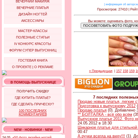
ВЕЧЕРНИЙ МАКИЯЖ
|
информация об авторск
ВЕЧЕРНИЕ ПЛАТЬЯ
Просмотров: 27410 | Рейт
ДИЗАЙН НОГТЕЙ
АКСЕССУАРЫ
Вы можете: оценивать фото, к
МАСТЕР-КЛАССЫ
ПОЛЕЗНЫЕ СТАТЬИ
IV КОНКУРС КРАСОТЫ
ФОРУМ СУПЕР ВЫПУСКНИЦ
ГОСТЕВАЯ КНИГА
О ПРОЕКТЕ
|
О РЕКЛАМЕ
« Предыдущая
|
157
158
159
1
В ПОМОЩЬ ВЫПУСКНИЦЕ
ПОЛУЧИТЬ СКИДКУ
7 последних полезны
ГДЕ КУПИТЬ ПЛАТЬЕ?
Продаю новые платья, легкие 
ГДЕ СДЕЛАТЬ ПРИЧЕСКУ?
Подготовка к выпускному 2012
(
Продаю платья
(0). Добавлено 3
100 ПОСЛЕДНИХ
** БОЛТАЛКА - всё обо всём
(3
КОММЕНТАРИЕВ
Выпускное платье 2012. Фото н
24.05.2012 в 18:30
Шикарное платье для стильной
NEW - НОВИНКИ - NEW
00:47
А ручки всегда на виду!!!
(1). Д
24.05.
+50 фото дизайна ногтей