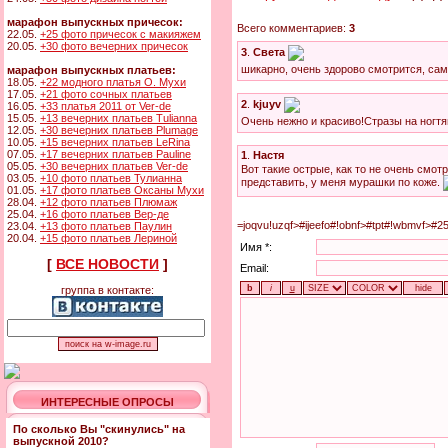
марафон выпускных причесок:
Всего комментариев:
3
22.05.
+25 фото причесок с макияжем
20.05.
+30 фото вечерних причесок
3
.
Света
шикарно, очень здорово смотрится, само
марафон выпускных платьев:
18.05.
+22 модного платья О. Мухи
17.05.
+21 фото сочных платьев
2
.
kjuyv
16.05.
+33 платья 2011 от Ver-de
15.05.
+13 вечерних платьев Tulianna
Очень нежно и красиво!Стразы на ногтя
12.05.
+30 вечерних платьев Plumage
10.05.
+15 вечерних платьев LeRina
07.05.
+17 вечерних платьев Pauline
1
.
Настя
05.05.
+30 вечерних платьев Ver-de
Вот такие острые, как то не очень смотр
03.05.
+10 фото платьев Тулианна
представить, у меня мурашки по коже.
01.05.
+17 фото платьев Оксаны Мухи
28.04.
+12 фото платьев Плюмаж
25.04.
+16 фото платьев Вер-де
=joqvu!uzqf>#ijeefo#!obnf>#tpt#!wbmvf>#2
23.04.
+13 фото платьев Паулин
20.04.
+15 фото платьев Лериной
Имя *:
[
ВСЕ НОВОСТИ
]
Email:
группа в контакте:
ИНТЕРЕСНЫЕ ОПРОСЫ
По сколько Вы "скинулись" на
выпускной 2010?