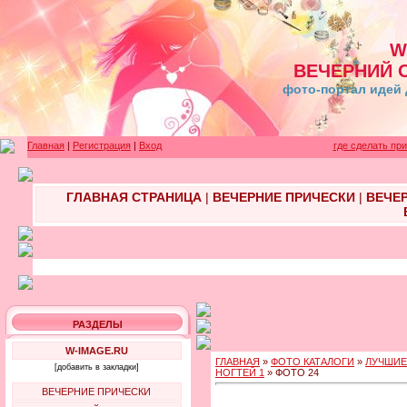
W
ВЕЧЕРНИЙ 
фото-портал идей 
Главная
|
Регистрация
|
Вход
где сделать пр
ГЛАВНАЯ СТРАНИЦА
|
ВЕЧЕРНИЕ ПРИЧЕСКИ
|
ВЕЧЕ
РАЗДЕЛЫ
W-IMAGE.RU
ГЛАВНАЯ
»
ФОТО КАТАЛОГИ
»
ЛУЧШИЕ
[добавить в закладки]
НОГТЕЙ 1
» ФОТО 24
ВЕЧЕРНИЕ ПРИЧЕСКИ