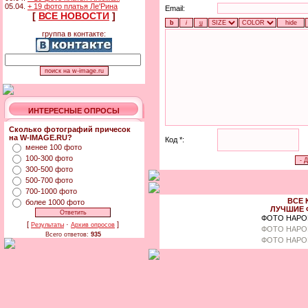
05.04.
+ 19 фото платья Ле'Рина
Email:
[
ВСЕ НОВОСТИ
]
группа в контакте:
ИНТЕРЕСНЫЕ ОПРОСЫ
Сколько фотографий причесок
на W-IMAGE.RU?
Код *:
менее 100 фото
100-300 фото
300-500 фото
500-700 фото
700-1000 фото
ВСЕ 
более 1000 фото
ЛУЧШИЕ 
ФОТО НАРО
[
·
]
Результаты
Архив опросов
ФОТО НАРО
Всего ответов:
935
ФОТО НАРО