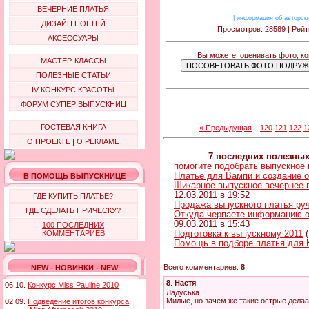
ВЕЧЕРНИЕ ПЛАТЬЯ
|
информация об авторск
ДИЗАЙН НОГТЕЙ
Просмотров: 28589 | Рейт
АКСЕССУАРЫ
Вы можете: оценивать фото, к
МАСТЕР-КЛАССЫ
ПОЛЕЗНЫЕ СТАТЬИ
IV КОНКУРС КРАСОТЫ
ФОРУМ СУПЕР ВЫПУСКНИЦ
ГОСТЕВАЯ КНИГА
« Предыдущая
|
120
121
122
1
О ПРОЕКТЕ
|
О РЕКЛАМЕ
7 последних полезны
помогите подобрать выпускное 
Платье для Вампи и создание 
В ПОМОЩЬ ВЫПУСКНИЦЕ
Шикарное выпускное вечернее п
12.03.2011 в 19:52
ГДЕ КУПИТЬ ПЛАТЬЕ?
Продажа выпускного платья ру
ГДЕ СДЕЛАТЬ ПРИЧЕСКУ?
Откуда черпаете информацию о
09.03.2011 в 15:43
100 ПОСЛЕДНИХ
КОММЕНТАРИЕВ
Подготовка к выпускному 2011
(
Помощь в подборе платья для 
Всего комментариев:
8
NEW - НОВИНКИ - NEW
8
.
Настя
06.10.
Конкурс Miss Pauline 2010
Ладуська
Милые, но зачем же такие острые дела
02.09.
Подведение итогов конкурса