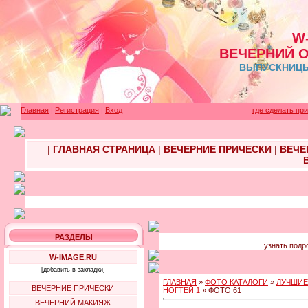
W
ВЕЧЕРНИЙ 
ВЫПУСКНИЦЫ 
Главная
|
Регистрация
|
Вход
где сделать пр
|
ГЛАВНАЯ СТРАНИЦА
|
ВЕЧЕРНИЕ ПРИЧЕСКИ
|
ВЕЧЕ
РАЗДЕЛЫ
узнать подр
W-IMAGE.RU
[добавить в закладки]
ГЛАВНАЯ
»
ФОТО КАТАЛОГИ
»
ЛУЧШИЕ
ВЕЧЕРНИЕ ПРИЧЕСКИ
НОГТЕЙ 1
» ФОТО 61
ВЕЧЕРНИЙ МАКИЯЖ