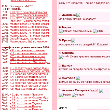
Miss Aftershock 2010
кому что нравится)...лично я балдею от
11.08. О конкурсе МИСС
ВЫПУСКНИЦА
01.08.
+ 31 фото вечерних причесок
7
.
Дашенька
20.06.
+ 35 фото причесок и макияжа
19.06.
+ 15 фото вечерних образов:
Да в таких можна на свадьбу
прически+макияж ретро-стиля
05.06.
Мастер-класс 12 по прическам
04.06.
Мастер-класс 11 по прическам
6
.
Мария
03.06.
Мастер-класс 10 по прическам
прикольненько!
02.06.
Мастер-класс 9 по прическам
01.06.
Мастер-класс 8 по прическам
25.05.
Онлайн-подбор причесок
5
.
Ирина
17.05.
Мастер-класс №1 по макияжу
Ассоциируется со свадьбой)) Красиво)
марафон выпускных платьев 2010:
08.05.
+34 фото вечерних платьев
4
.
Ориента
07.05.
+14 фото выпускных платьев
06.05.
+20 фото богемных платьев
Очень красиво, невызывающе и
05.05.
+44 фото платьев Aftershock
04.05.
+16 фото платьев Оксаны Мухи
3
.
Валери
26.04.
+12 голливудских платья Дины
я такие на свадьбу делала, смотрятся 
25.04.
+17 выпускных платьев Богема
24.04.
+17 коротких платьев Афтешок
23.04.
+23 шикарных платьев Мухи
2
.
Ладуська
22.04.
+28 вечерних платьев Богема
Милые, но зачем же такие острые дела
21.04.
+17 коротких платьев Афтешок
20.04.
+17 красивых платьев О.Мухи
19.04.
+24 модных платьев Паулине
1
.
Акимова Екатерина
(
Katrin
)
11.04.
+ 21 фото платья Папилио
10.04.
+ 14 фото платья Оксаны Мухи
09.04.
+ 17 фото платья Анна Тулина
08.04.
+ 24 фото платья Тадаши
07.04.
+ 23 фото платья Вер-де
Имя *:
06.04.
+ 10 фото платья Плюмаж