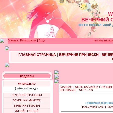
W
ВЕЧЕРНИЙ 
фото-портал идей 
Главная
|
Регистрация
|
Вход
где сделать пр
ГЛАВНАЯ СТРАНИЦА
|
ВЕЧЕРНИЕ ПРИЧЕСКИ
|
ВЕЧЕ
РАЗДЕЛЫ
W-IMAGE.RU
ГЛАВНАЯ
»
ФОТО КАТАЛОГИ
»
ЛУЧШИЕ
[добавить в закладки]
<PLUMAGE>
» ФОТО 220
ВЕЧЕРНИЕ ПРИЧЕСКИ
ВЕЧЕРНИЙ МАКИЯЖ
|
информация об авторск
ВЕЧЕРНИЕ ПЛАТЬЯ
Просмотров: 5405 | Рейт
ДИЗАЙН НОГТЕЙ