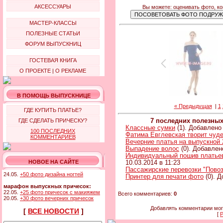
АКСЕССУАРЫ
Вы можете: оценивать фото, к
МАСТЕР-КЛАССЫ
ПОЛЕЗНЫЕ СТАТЬИ
ФОРУМ ВЫПУСКНИЦ
ГОСТЕВАЯ КНИГА
О ПРОЕКТЕ
|
О РЕКЛАМЕ
В ПОМОЩЬ ВЫПУСКНИЦЕ
« Предыдущая
|
1
ГДЕ КУПИТЬ ПЛАТЬЕ?
ГДЕ СДЕЛАТЬ ПРИЧЕСКУ?
7 последних полезны
Классные сумки
(1). Добавлено 
100 ПОСЛЕДНИХ
Фатима Евглевская творит чуд
КОММЕНТАРИЕВ
Вечерние платья на выпускной 
Выпадение волос
(0). Добавлен
Индивидуальный пошив платьев 
НОВОЕ НА САЙТЕ
10.03.2014 в 11:23
Пассажирские перевозки "Повоз
24.05.
+50 фото дизайна ногтей
Принтер для печати фото
(0). Д
марафон выпускных причесок:
22.05.
+25 фото причесок с макияжем
Всего комментариев:
0
20.05.
+30 фото вечерних причесок
Добавлять комментарии мог
[
ВСЕ НОВОСТИ
]
[
Р