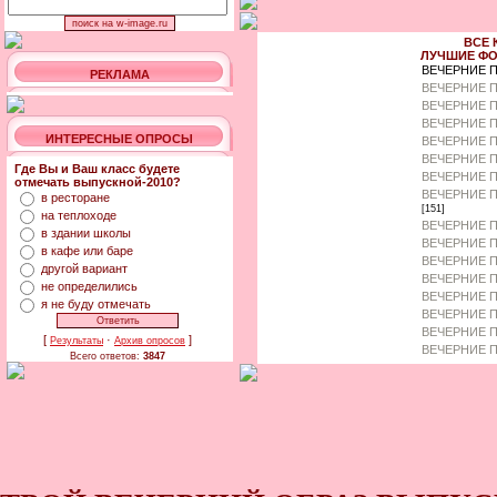
ВСЕ 
ЛУЧШИЕ ФО
ВЕЧЕРНИЕ 
РЕКЛАМА
ВЕЧЕРНИЕ П
ВЕЧЕРНИЕ П
ВЕЧЕРНИЕ 
ИНТЕРЕСНЫЕ ОПРОСЫ
ВЕЧЕРНИЕ П
ВЕЧЕРНИЕ 
Где Вы и Ваш класс будете
ВЕЧЕРНИЕ П
отмечать выпускной-2010?
ВЕЧЕРНИЕ П
в ресторане
[151]
на теплоходе
ВЕЧЕРНИЕ П
в здании школы
ВЕЧЕРНИЕ П
в кафе или баре
ВЕЧЕРНИЕ П
другой вариант
ВЕЧЕРНИЕ П
не определились
ВЕЧЕРНИЕ П
я не буду отмечать
ВЕЧЕРНИЕ 
ВЕЧЕРНИЕ П
[
·
]
Результаты
Архив опросов
ВЕЧЕРНИЕ П
Всего ответов:
3847