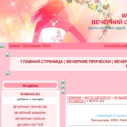
W
ВЕЧЕРНИЙ 
фото-портал идей 
Главная
|
Регистрация
|
Вход
где сделать пр
ГЛАВНАЯ СТРАНИЦА
|
ВЕЧЕРНИЕ ПРИЧЕСКИ
|
ВЕЧЕ
РАЗДЕЛЫ
W-IMAGE.RU
ГЛАВНАЯ
»
ФОТО КАТАЛОГИ
»
ЛУЧШИЕ
[добавить в закладки]
<PLUMAGE>
» ФОТО 214
ВЕЧЕРНИЕ ПРИЧЕСКИ
ВЕЧЕРНИЙ МАКИЯЖ
|
информация об авторск
ВЕЧЕРНИЕ ПЛАТЬЯ
Просмотров: 4390 | Рейт
ДИЗАЙН НОГТЕЙ