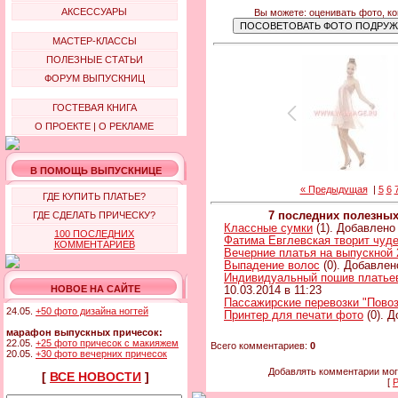
АКСЕССУАРЫ
Вы можете: оценивать фото, к
МАСТЕР-КЛАССЫ
ПОЛЕЗНЫЕ СТАТЬИ
ФОРУМ ВЫПУСКНИЦ
ГОСТЕВАЯ КНИГА
О ПРОЕКТЕ
|
О РЕКЛАМЕ
В ПОМОЩЬ ВЫПУСКНИЦЕ
« Предыдущая
|
5
6
ГДЕ КУПИТЬ ПЛАТЬЕ?
ГДЕ СДЕЛАТЬ ПРИЧЕСКУ?
7 последних полезны
Классные сумки
(1). Добавлено 
100 ПОСЛЕДНИХ
Фатима Евглевская творит чуд
КОММЕНТАРИЕВ
Вечерние платья на выпускной 
Выпадение волос
(0). Добавлен
Индивидуальный пошив платьев 
НОВОЕ НА САЙТЕ
10.03.2014 в 11:23
Пассажирские перевозки "Повоз
24.05.
+50 фото дизайна ногтей
Принтер для печати фото
(0). Д
марафон выпускных причесок:
22.05.
+25 фото причесок с макияжем
Всего комментариев:
0
20.05.
+30 фото вечерних причесок
Добавлять комментарии мог
[
ВСЕ НОВОСТИ
]
[
Р