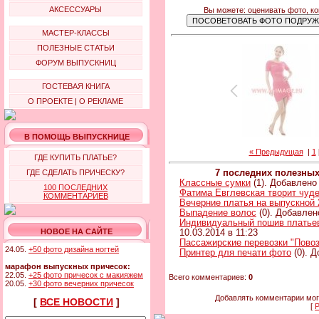
АКСЕССУАРЫ
Вы можете: оценивать фото, к
МАСТЕР-КЛАССЫ
ПОЛЕЗНЫЕ СТАТЬИ
ФОРУМ ВЫПУСКНИЦ
ГОСТЕВАЯ КНИГА
О ПРОЕКТЕ
|
О РЕКЛАМЕ
В ПОМОЩЬ ВЫПУСКНИЦЕ
« Предыдущая
|
1
ГДЕ КУПИТЬ ПЛАТЬЕ?
ГДЕ СДЕЛАТЬ ПРИЧЕСКУ?
7 последних полезны
Классные сумки
(1). Добавлено 
100 ПОСЛЕДНИХ
Фатима Евглевская творит чуд
КОММЕНТАРИЕВ
Вечерние платья на выпускной 
Выпадение волос
(0). Добавлен
Индивидуальный пошив платьев 
НОВОЕ НА САЙТЕ
10.03.2014 в 11:23
Пассажирские перевозки "Повоз
24.05.
+50 фото дизайна ногтей
Принтер для печати фото
(0). Д
марафон выпускных причесок:
22.05.
+25 фото причесок с макияжем
Всего комментариев:
0
20.05.
+30 фото вечерних причесок
Добавлять комментарии мог
[
ВСЕ НОВОСТИ
]
[
Р