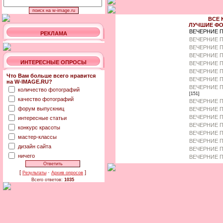
ВСЕ 
ЛУЧШИЕ ФО
ВЕЧЕРНИЕ 
РЕКЛАМА
ВЕЧЕРНИЕ П
ВЕЧЕРНИЕ П
ВЕЧЕРНИЕ 
ИНТЕРЕСНЫЕ ОПРОСЫ
ВЕЧЕРНИЕ П
ВЕЧЕРНИЕ 
Что Вам больше всего нравится
ВЕЧЕРНИЕ П
на W-IMAGE.RU?
ВЕЧЕРНИЕ П
количество фотографий
[151]
качество фотографий
ВЕЧЕРНИЕ П
форум выпускниц
ВЕЧЕРНИЕ П
ВЕЧЕРНИЕ П
интересные статьи
ВЕЧЕРНИЕ П
конкурс красоты
ВЕЧЕРНИЕ П
мастер-классы
ВЕЧЕРНИЕ 
дизайн сайта
ВЕЧЕРНИЕ П
ничего
ВЕЧЕРНИЕ П
[
·
]
Результаты
Архив опросов
Всего ответов:
1035