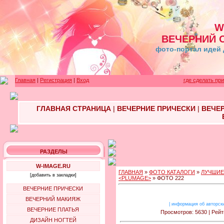
W
ВЕЧЕРНИЙ 
фото-портал идей 
Главная
|
Регистрация
|
Вход
где сделать пр
ГЛАВНАЯ СТРАНИЦА
|
ВЕЧЕРНИЕ ПРИЧЕСКИ
|
ВЕЧЕ
РАЗДЕЛЫ
W-IMAGE.RU
ГЛАВНАЯ
»
ФОТО КАТАЛОГИ
»
ЛУЧШИЕ
[добавить в закладки]
<PLUMAGE>
» ФОТО 222
ВЕЧЕРНИЕ ПРИЧЕСКИ
ВЕЧЕРНИЙ МАКИЯЖ
|
информация об авторск
ВЕЧЕРНИЕ ПЛАТЬЯ
Просмотров: 5630 | Рейт
ДИЗАЙН НОГТЕЙ