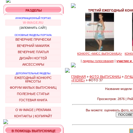
РАЗДЕЛЫ
ТРЕТИЙ ЕЖЕГОДНЫЙ КОНК
ИНФОРМАЦИОННЫЙ ПОРТАЛ:
W-IMAGE.RU
[ЗАПОМНИТЬ САЙТ]
ОСНОВНЫЕ РАЗДЕЛЫ ПОРТАЛА:
ВЕЧЕРНИЕ ПРИЧЕСКИ
ВЕЧЕРНИЙ МАКИЯЖ
ВЕЧЕРНИЕ ПЛАТЬЯ
КОНКУРС <МИСС ВЫПУСКНИЦА>
КОНК
ДИЗАЙН НОГТЕЙ
|
лидеры голосования
|
участие и
АКСЕССУАРЫ
ДОПОЛНИТЕЛЬНЫЕ РАЗДЕЛЫ:
ГЛАВНАЯ
»
ФОТО ВЫПУСКНИЦ
»
ЛУЧШ
ЕЖЕГОДНЫЙ КОНКУРС
<FIORE>
» ФОТО 37
КРАСОТЫ
ФОРУМ МИЛЫХ ВЫПУСКНИЦ
Название модели 
ПОЛЕЗНЫЕ СТАТЬИ
Просмотров: 2876 | Рей
ГОСТЕВАЯ КНИГА
О W-IMAGE
|
РЕКЛАМА
Вы можете: оценивать фото, к
КОНТАКТЫ
|
КОПИРАЙТ
В ПОМОЩЬ ВЫПУСКНИЦЕ