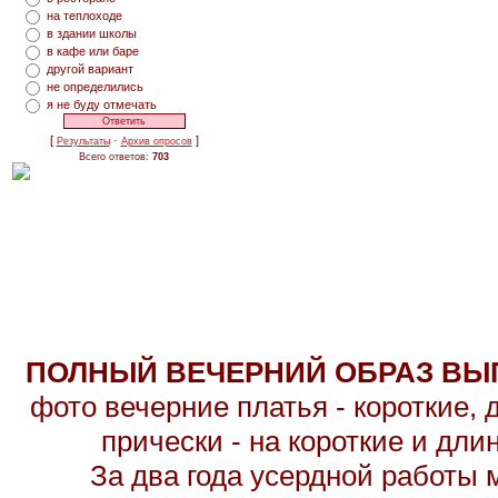
на теплоходе
в здании школы
в кафе или баре
другой вариант
не определились
я не буду отмечать
[
·
]
Результаты
Архив опросов
Всего ответов:
703
ПОЛНЫЙ ВЕЧЕРНИЙ ОБРАЗ ВЫП
фото вечерние платья - короткие,
прически - на короткие и дл
За два года усердной работы 