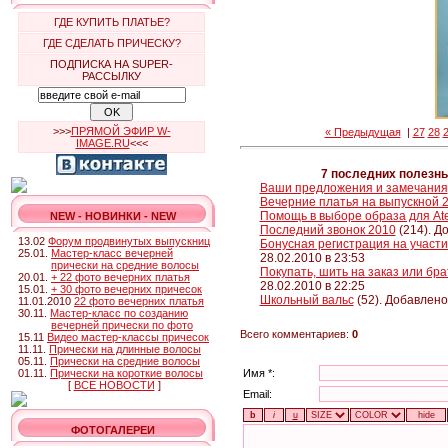
ГДЕ КУПИТЬ ПЛАТЬЕ?
ГДЕ СДЕЛАТЬ ПРИЧЕСКУ?
ПОДПИСКА НА SUPER-
РАССЫЛКУ
>>>
ПРЯМОЙ ЭФИР W-
« Предыдущая
|
27
28
IMAGE.RU
<<<
7 последних полезн
Ваши предложения и замечания
Вечерние платья на выпускной 
Помощь в выборе образа для Ate
NEW - НОВИНКИ - NEW
Последний звонок 2010
(214). Д
13.02
Форум продвинутых выпускниц
Бонусная регистрация на участие
25.01.
Мастер-класс вечерней
28.02.2010 в 23:53
прически на средние волосы
Покупать, шить на заказ или бр
20.01.
+ 22 фото вечерних платья
28.02.2010 в 22:25
15.01.
+ 30 фото вечерних причесок
Школьный вальс
(52). Добавлено
11.01.2010
22 фото вечерних платья
30.11.
Мастер-класс по созданию
вечерней прически по фото
Всего комментариев:
0
15.11
Видео мастер-классы причесок
11.11.
Прически на длинные волосы
05.11.
Прически на средние волосы
01.11.
Прически на короткие волосы
Имя *:
[
ВСЕ НОВОСТИ
]
Email:
ФОТОГАЛЕРЕИ