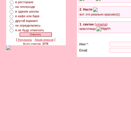
в ресторане
на теплоходе
2
.
Настя
в здании школы
вот это реально красиво)))
в кафе или баре
другой вариант
1
.
светик
(
ymama
)
не определились
красотища
я не буду отмечать
[
·
]
Результаты
Архив опросов
Имя *:
Всего ответов:
3779
Email: