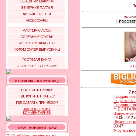
ВЕЧЕРНИЙ МАКИЯЖ
Пр
ВЕЧЕРНИЕ ПЛАТЬЯ
ДИЗАЙН НОГТЕЙ
Вы може
АКСЕССУАРЫ
МАСТЕР-КЛАССЫ
ПОЛЕЗНЫЕ СТАТЬИ
IV КОНКУРС КРАСОТЫ
ФОРУМ СУПЕР ВЫПУСКНИЦ
ГОСТЕВАЯ КНИГА
О ПРОЕКТЕ
|
О РЕКЛАМЕ
« П
В ПОМОЩЬ ВЫПУСКНИЦЕ
ПОЛУЧИТЬ СКИДКУ
7 п
Продаю нов
ГДЕ КУПИТЬ ПЛАТЬЕ?
Подготовка 
ГДЕ СДЕЛАТЬ ПРИЧЕСКУ?
Продаю пла
** БОЛТАЛК
100 ПОСЛЕДНИХ
КОММЕНТАРИЕВ
Выпускное п
24.05.2012 в
Шикарное п
00:47
NEW - НОВИНКИ - NEW
А ручки всег
24.05.
+50 фото дизайна ногтей