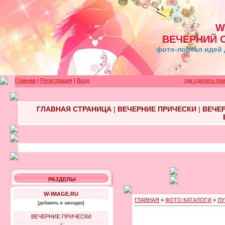
W
ВЕЧЕРНИЙ 
фото-портал идей 
Главная
|
Регистрация
|
Вход
где сделать пр
ГЛАВНАЯ СТРАНИЦА
|
ВЕЧЕРНИЕ ПРИЧЕСКИ
|
ВЕЧЕ
РАЗДЕЛЫ
W-IMAGE.RU
ГЛАВНАЯ
»
ФОТО КАТАЛОГИ
»
ЛУ
[добавить в закладки]
ВЕЧЕРНИЕ ПРИЧЕСКИ