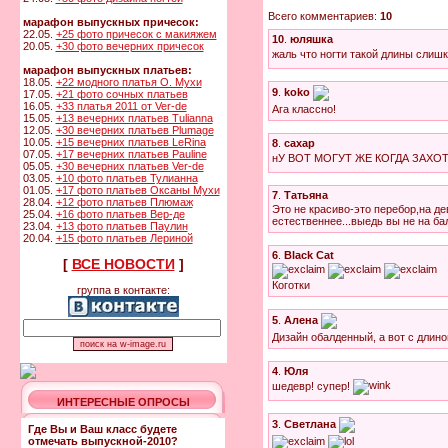
Всего комментариев:
10
марафон выпускных причесок:
22.05.
+25 фото причесок с макияжем
10
.
юляшка
20.05.
+30 фото вечерних причесок
жаль что ногти такой длины сли
марафон выпускных платьев:
18.05.
+22 модного платья О. Мухи
9
.
koko
17.05.
+21 фото сочных платьев
16.05.
+33 платья 2011 от Ver-de
Ага классно!
15.05.
+13 вечерних платьев Tulianna
12.05.
+30 вечерних платьев Plumage
10.05.
+15 вечерних платьев LeRina
8
.
сахар
07.05.
+17 вечерних платьев Pauline
нУ ВОТ МОГУТ ЖЕ КОГДА ЗАХОТ
05.05.
+30 вечерних платьев Ver-de
03.05.
+10 фото платьев Тулианна
01.05.
+17 фото платьев Оксаны Мухи
7
.
Татьяна
28.04.
+12 фото платьев Плюмаж
Это не красиво-это перебор,на де
25.04.
+16 фото платьев Вер-де
естественнее...выедь вы не на б
23.04.
+13 фото платьев Паулин
20.04.
+15 фото платьев Лериной
6
.
Black Cat
[
ВСЕ НОВОСТИ
]
Коготки
группа в контакте:
5
.
Алена
Дизайн обалденный, а вот с длин
4
.
Юля
шедевр! супер!
ИНТЕРЕСНЫЕ ОПРОСЫ
3
.
Светлана
Где Вы и Ваш класс будете
отмечать выпускной-2010?