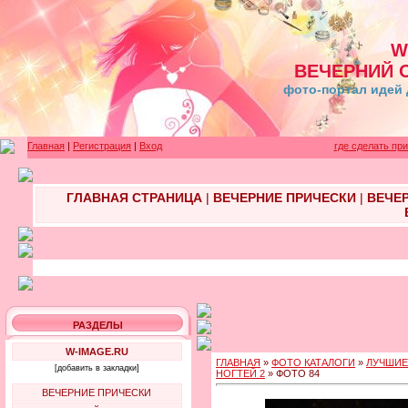
W
ВЕЧЕРНИЙ 
фото-портал идей 
Главная
|
Регистрация
|
Вход
где сделать пр
ГЛАВНАЯ СТРАНИЦА
|
ВЕЧЕРНИЕ ПРИЧЕСКИ
|
ВЕЧЕ
РАЗДЕЛЫ
W-IMAGE.RU
ГЛАВНАЯ
»
ФОТО КАТАЛОГИ
»
ЛУЧШИЕ
[добавить в закладки]
НОГТЕЙ 2
» ФОТО 84
ВЕЧЕРНИЕ ПРИЧЕСКИ