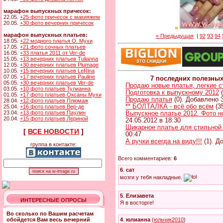
марафон выпускных причесок:
22.05.
+25 фото причесок с макияжем
20.05.
+30 фото вечерних причесок
марафон выпускных платьев:
« Предыдущая
|
92
93
94
18.05.
+22 модного платья О. Мухи
17.05.
+21 фото сочных платьев
16.05.
+33 платья 2011 от Ver-de
15.05.
+13 вечерних платьев Tulianna
12.05.
+30 вечерних платьев Plumage
10.05.
+15 вечерних платьев LeRina
07.05.
+17 вечерних платьев Pauline
7 последних полезны
05.05.
+30 вечерних платьев Ver-de
Продаю новые платья, легкие 
03.05.
+10 фото платьев Тулианна
Подготовка к выпускному 2012
(
01.05.
+17 фото платьев Оксаны Мухи
Продаю платья
(0). Добавлено 3
28.04.
+12 фото платьев Плюмаж
** БОЛТАЛКА - всё обо всём
(3
25.04.
+16 фото платьев Вер-де
23.04.
+13 фото платьев Паулин
Выпускное платье 2012. Фото н
20.04.
+15 фото платьев Лериной
24.05.2012 в 18:30
Шикарное платье для стильной
[
ВСЕ НОВОСТИ
]
00:47
А ручки всегда на виду!!!
(1). Д
группа в контакте:
Всего комментариев:
6
6
.
сат
мозги у тебя накладные.
5
.
Елизавета
ИНТЕРЕСНЫЕ ОПРОСЫ
Я в восторге!
Во сколько по Вашим расчетам
4
.
юлианна
(
юльчик2010
)
обойдется Вам весь вечерний