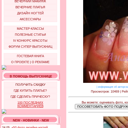
ВЕЧЕРНИЙ МАКИЯЖ
ВЕЧЕРНИЕ ПЛАТЬЯ
ДИЗАЙН НОГТЕЙ
АКСЕССУАРЫ
МАСТЕР-КЛАССЫ
ПОЛЕЗНЫЕ СТАТЬИ
IV КОНКУРС КРАСОТЫ
ФОРУМ СУПЕР ВЫПУСКНИЦ
ГОСТЕВАЯ КНИГА
О ПРОЕКТЕ
|
О РЕКЛАМЕ
В ПОМОЩЬ ВЫПУСКНИЦЕ
ПОЛУЧИТЬ СКИДКУ
|
информация об авторск
ГДЕ КУПИТЬ ПЛАТЬЕ?
Просмотров: 10469 | Рейт
ГДЕ СДЕЛАТЬ ПРИЧЕСКУ?
Вы можете: оценивать фото, к
100 ПОСЛЕДНИХ
КОММЕНТАРИЕВ
NEW - НОВИНКИ - NEW
24.05.
+50 фото дизайна ногтей