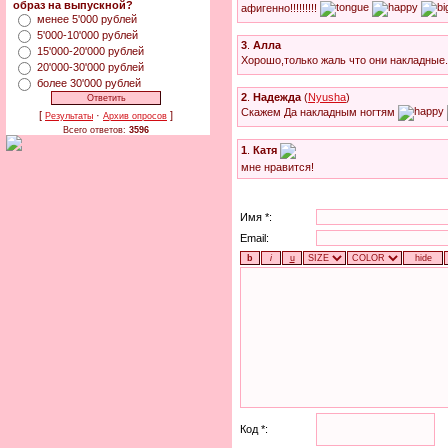
образ на выпускной?
афигенно!!!!!!!!!
менее 5'000 рублей
5'000-10'000 рублей
3
.
Алла
15'000-20'000 рублей
Хорошо,только жаль что они накладные
20'000-30'000 рублей
более 30'000 рублей
2
.
Надежда
(
Nyusha
)
Скажем Да накладным ногтям
[
·
]
Результаты
Архив опросов
Всего ответов:
3596
1
.
Катя
мне нравится!
Имя *:
Email:
Код *: