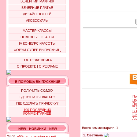
ВЕЧЕРНИЙ МАКИЯЖ
ВЕЧЕРНИЕ ПЛАТЬЯ
ДИЗАЙН НОГТЕЙ
АКСЕССУАРЫ
МАСТЕР-КЛАССЫ
ПОЛЕЗНЫЕ СТАТЬИ
IV КОНКУРС КРАСОТЫ
ФОРУМ СУПЕР ВЫПУСКНИЦ
ГОСТЕВАЯ КНИГА
О ПРОЕКТЕ
|
О РЕКЛАМЕ
В ПОМОЩЬ ВЫПУСКНИЦЕ
ПОЛУЧИТЬ СКИДКУ
Пр
ГДЕ КУПИТЬ ПЛАТЬЕ?
По
ГДЕ СДЕЛАТЬ ПРИЧЕСКУ?
Пр
**
100 ПОСЛЕДНИХ
Вы
КОММЕНТАРИЕВ
Ши
А 
Всего комментариев:
1
NEW - НОВИНКИ - NEW
1
.
Светлана
24.05.
+50 фото дизайна ногтей