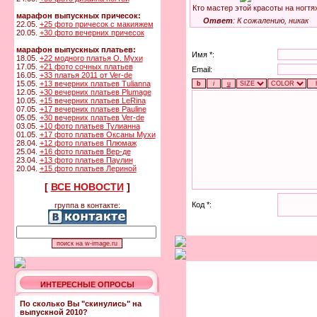
Кто мастер этой красоты на ногтя
марафон выпускных причесок:
Ответ
: К сожалению, никак
22.05.
+25 фото причесок с макияжем
20.05.
+30 фото вечерних причесок
марафон выпускных платьев:
Имя *:
18.05.
+22 модного платья О. Мухи
17.05.
+21 фото сочных платьев
Email:
16.05.
+33 платья 2011 от Ver-de
15.05.
+13 вечерних платьев Tulianna
12.05.
+30 вечерних платьев Plumage
10.05.
+15 вечерних платьев LeRina
07.05.
+17 вечерних платьев Pauline
05.05.
+30 вечерних платьев Ver-de
03.05.
+10 фото платьев Тулианна
01.05.
+17 фото платьев Оксаны Мухи
28.04.
+12 фото платьев Плюмаж
25.04.
+16 фото платьев Вер-де
23.04.
+13 фото платьев Паулин
20.04.
+15 фото платьев Лериной
[
ВСЕ НОВОСТИ
]
Код *:
группа в контакте:
ИНТЕРЕСНЫЕ ОПРОСЫ
По сколько Вы "скинулись" на
выпускной 2010?