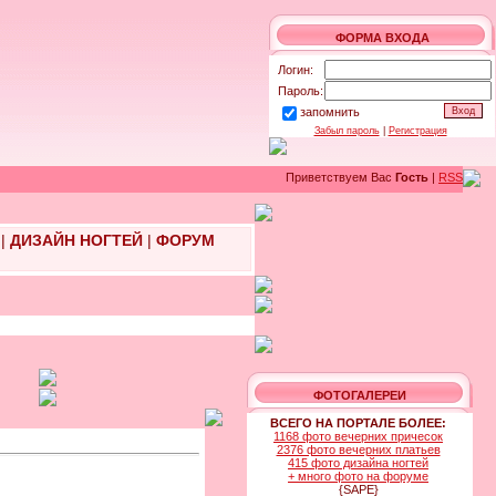
ФОРМА ВХОДА
Логин:
Пароль:
запомнить
Забыл пароль
|
Регистрация
Приветствуем Вас
Гость
|
RSS
|
ДИЗАЙН НОГТЕЙ
|
ФОРУМ
ФОТОГАЛЕРЕИ
ВСЕГО НА ПОРТАЛЕ БОЛЕЕ:
1168 фото вечерних причесок
2376 фото вечерних платьев
415 фото дизайна ногтей
+ много фото на форуме
{SAPE}