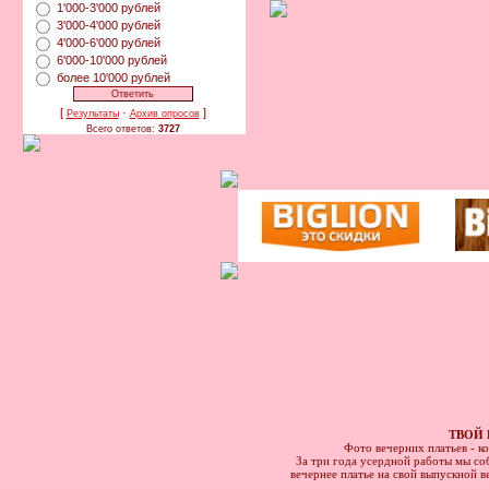
1'000-3'000 рублей
3'000-4'000 рублей
4'000-6'000 рублей
6'000-10'000 рублей
более 10'000 рублей
[
·
]
Результаты
Архив опросов
Всего ответов:
3727
ТВОЙ 
Фото вечерних платьев - к
За три года усердной работы мы соб
вечернее платье на свой выпускной в