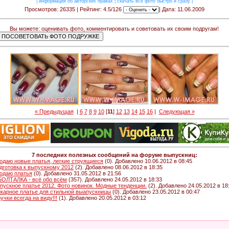
|
информация об авторских правах
|
скачать все фото быстро и сразу
|
Просмотров: 26335 | Рейтинг: 4.5/126
| Дата: 11.06.2009
Вы можете: оценивать фото, комментировать и советовать их своим подругам!
« Предыдущая
|
6
7
8
9
10
[
11
]
12
13
14
15
16
|
Следующая »
7 последних полезных сообщений на форуме выпускниц:
одаю новые платья, легкие струящиеся
(0). Добавлено 10.06.2012 в 08:45
дготовка к выпускному 2012
(2). Добавлено 08.06.2012 в 18:35
одаю платья
(0). Добавлено 31.05.2012 в 21:56
 БОЛТАЛКА - всё обо всём
(357). Добавлено 24.05.2012 в 18:33
пускное платье 2012. Фото новинок. Модные тенденции.
(2). Добавлено 24.05.2012 в 18
карное платье для стильной выапускницы
(0). Добавлено 23.05.2012 в 00:47
ручки всегда на виду!!!
(1). Добавлено 20.05.2012 в 03:12