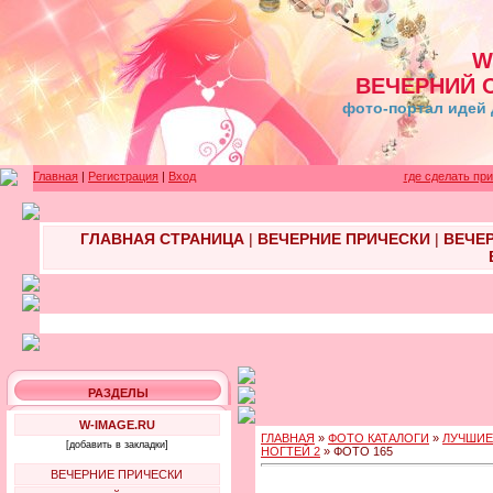
W
ВЕЧЕРНИЙ 
фото-портал идей 
Главная
|
Регистрация
|
Вход
где сделать пр
ГЛАВНАЯ СТРАНИЦА
|
ВЕЧЕРНИЕ ПРИЧЕСКИ
|
ВЕЧЕ
РАЗДЕЛЫ
W-IMAGE.RU
ГЛАВНАЯ
»
ФОТО КАТАЛОГИ
»
ЛУЧШИЕ
[добавить в закладки]
НОГТЕЙ 2
» ФОТО 165
ВЕЧЕРНИЕ ПРИЧЕСКИ