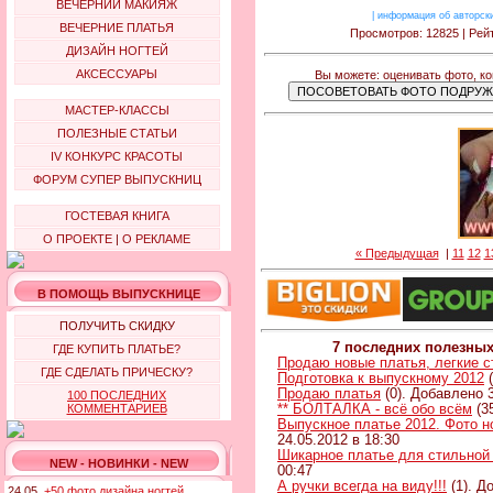
ВЕЧЕРНИЙ МАКИЯЖ
|
информация об авторск
ВЕЧЕРНИЕ ПЛАТЬЯ
Просмотров: 12825 | Рейт
ДИЗАЙН НОГТЕЙ
АКСЕССУАРЫ
Вы можете: оценивать фото, к
МАСТЕР-КЛАССЫ
ПОЛЕЗНЫЕ СТАТЬИ
IV КОНКУРС КРАСОТЫ
ФОРУМ СУПЕР ВЫПУСКНИЦ
ГОСТЕВАЯ КНИГА
О ПРОЕКТЕ
|
О РЕКЛАМЕ
« Предыдущая
|
11
12
1
В ПОМОЩЬ ВЫПУСКНИЦЕ
ПОЛУЧИТЬ СКИДКУ
7 последних полезны
ГДЕ КУПИТЬ ПЛАТЬЕ?
Продаю новые платья, легкие 
ГДЕ СДЕЛАТЬ ПРИЧЕСКУ?
Подготовка к выпускному 2012
(
Продаю платья
(0). Добавлено 3
100 ПОСЛЕДНИХ
** БОЛТАЛКА - всё обо всём
(3
КОММЕНТАРИЕВ
Выпускное платье 2012. Фото н
24.05.2012 в 18:30
Шикарное платье для стильной
NEW - НОВИНКИ - NEW
00:47
А ручки всегда на виду!!!
(1). Д
24.05.
+50 фото дизайна ногтей