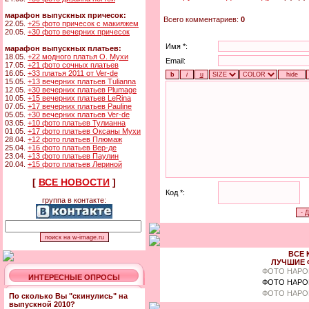
марафон выпускных причесок:
Всего комментариев:
0
22.05.
+25 фото причесок с макияжем
20.05.
+30 фото вечерних причесок
Имя *:
марафон выпускных платьев:
18.05.
+22 модного платья О. Мухи
Email:
17.05.
+21 фото сочных платьев
16.05.
+33 платья 2011 от Ver-de
15.05.
+13 вечерних платьев Tulianna
12.05.
+30 вечерних платьев Plumage
10.05.
+15 вечерних платьев LeRina
07.05.
+17 вечерних платьев Pauline
05.05.
+30 вечерних платьев Ver-de
03.05.
+10 фото платьев Тулианна
01.05.
+17 фото платьев Оксаны Мухи
28.04.
+12 фото платьев Плюмаж
25.04.
+16 фото платьев Вер-де
23.04.
+13 фото платьев Паулин
20.04.
+15 фото платьев Лериной
[
ВСЕ НОВОСТИ
]
Код *:
группа в контакте:
ВСЕ 
ЛУЧШИЕ 
ФОТО НАРО
ИНТЕРЕСНЫЕ ОПРОСЫ
ФОТО НАРО
ФОТО НАРО
По сколько Вы "скинулись" на
выпускной 2010?