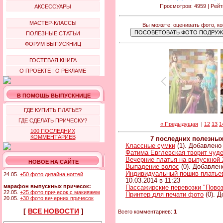
Просмотров: 4959 | Рейт
АКСЕССУАРЫ
МАСТЕР-КЛАССЫ
Вы можете: оценивать фото, к
ПОЛЕЗНЫЕ СТАТЬИ
ФОРУМ ВЫПУСКНИЦ
ГОСТЕВАЯ КНИГА
О ПРОЕКТЕ
|
О РЕКЛАМЕ
В ПОМОЩЬ ВЫПУСКНИЦЕ
ГДЕ КУПИТЬ ПЛАТЬЕ?
ГДЕ СДЕЛАТЬ ПРИЧЕСКУ?
« Предыдущая
|
12
13
1
100 ПОСЛЕДНИХ
КОММЕНТАРИЕВ
7 последних полезны
Классные сумки
(1). Добавлено 
Фатима Евглевская творит чуд
Вечерние платья на выпускной 
НОВОЕ НА САЙТЕ
Выпадение волос
(0). Добавлен
Индивидуальный пошив платьев 
24.05.
+50 фото дизайна ногтей
10.03.2014 в 11:23
марафон выпускных причесок:
Пассажирские перевозки "Повоз
22.05.
+25 фото причесок с макияжем
Принтер для печати фото
(0). Д
20.05.
+30 фото вечерних причесок
[
ВСЕ НОВОСТИ
]
Всего комментариев:
1