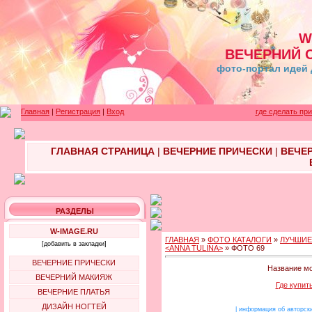
W
ВЕЧЕРНИЙ 
фото-портал идей 
Главная
|
Регистрация
|
Вход
где сделать пр
ГЛАВНАЯ СТРАНИЦА
|
ВЕЧЕРНИЕ ПРИЧЕСКИ
|
ВЕЧЕ
РАЗДЕЛЫ
W-IMAGE.RU
ГЛАВНАЯ
»
ФОТО КАТАЛОГИ
»
ЛУЧШИЕ
[добавить в закладки]
<ANNA TULINA>
» ФОТО 69
ВЕЧЕРНИЕ ПРИЧЕСКИ
Название мо
ВЕЧЕРНИЙ МАКИЯЖ
Где купит
ВЕЧЕРНИЕ ПЛАТЬЯ
ДИЗАЙН НОГТЕЙ
|
информация об авторск