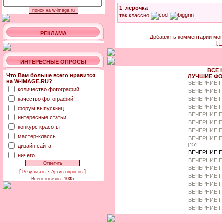
1
.
лерочка
так классно
РЕКЛАМА
Добавлять комментарии мог
[
Р
ИНТЕРЕСНЫЕ ОПРОСЫ
ВСЕ 
Что Вам больше всего нравится
ЛУЧШИЕ ФО
на W-IMAGE.RU?
ВЕЧЕРНИЕ 
количество фотографий
ВЕЧЕРНИЕ П
качество фотографий
ВЕЧЕРНИЕ П
ВЕЧЕРНИЕ 
форум выпускниц
ВЕЧЕРНИЕ П
интересные статьи
ВЕЧЕРНИЕ 
конкурс красоты
ВЕЧЕРНИЕ П
мастер-классы
ВЕЧЕРНИЕ П
[151]
дизайн сайта
ВЕЧЕРНИЕ П
ничего
ВЕЧЕРНИЕ П
ВЕЧЕРНИЕ П
[
·
]
Результаты
Архив опросов
ВЕЧЕРНИЕ П
Всего ответов:
1035
ВЕЧЕРНИЕ П
ВЕЧЕРНИЕ 
ВЕЧЕРНИЕ П
ВЕЧЕРНИЕ П