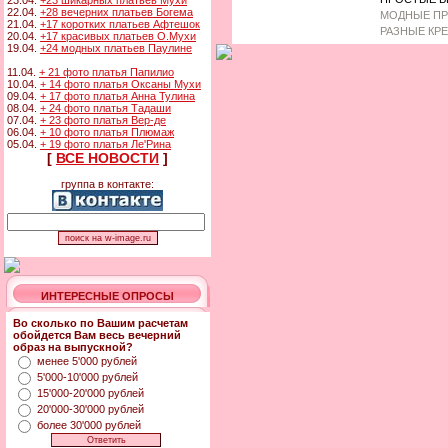
23.04.
+23 шикарных платьев Мухи
22.04.
+28 вечерних платьев Богема
МОДНЫЕ ПР
21.04.
+17 коротких платьев Афтешок
РАЗНЫЕ КР
20.04.
+17 красивых платьев О.Мухи
19.04.
+24 модных платьев Паулине
11.04.
+ 21 фото платья Папилио
10.04.
+ 14 фото платья Оксаны Мухи
09.04.
+ 17 фото платья Анна Тулина
08.04.
+ 24 фото платья Тадаши
07.04.
+ 23 фото платья Вер-де
06.04.
+ 10 фото платья Плюмаж
05.04.
+ 19 фото платья Ле'Рина
[
ВСЕ НОВОСТИ
]
группа в контакте:
ИНТЕРЕСНЫЕ ОПРОСЫ
Во сколько по Вашим расчетам
обойдется Вам весь вечерний
образ на выпускной?
менее 5'000 рублей
5'000-10'000 рублей
15'000-20'000 рублей
20'000-30'000 рублей
более 30'000 рублей