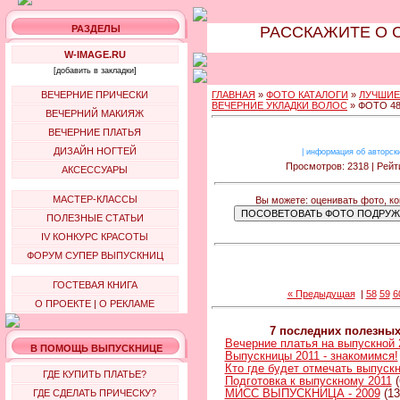
РАЗДЕЛЫ
РАССКАЖИТЕ О 
W-IMAGE.RU
[добавить в закладки]
ВЕЧЕРНИЕ ПРИЧЕСКИ
ГЛАВНАЯ
»
ФОТО КАТАЛОГИ
»
ЛУЧШИЕ
ВЕЧЕРНИЕ УКЛАДКИ ВОЛОС
» ФОТО 4
ВЕЧЕРНИЙ МАКИЯЖ
ВЕЧЕРНИЕ ПЛАТЬЯ
ДИЗАЙН НОГТЕЙ
|
информация об авторск
Просмотров: 2318 | Рейти
АКСЕССУАРЫ
МАСТЕР-КЛАССЫ
Вы можете: оценивать фото, ко
ПОЛЕЗНЫЕ СТАТЬИ
IV КОНКУРС КРАСОТЫ
ФОРУМ СУПЕР ВЫПУСКНИЦ
ГОСТЕВАЯ КНИГА
« Предыдущая
|
58
59
6
О ПРОЕКТЕ
|
О РЕКЛАМЕ
7 последних полезны
Вечерние платья на выпускной 
В ПОМОЩЬ ВЫПУСКНИЦЕ
Выпускницы 2011 - знакомимся!
Кто где будет отмечать выпуск
ГДЕ КУПИТЬ ПЛАТЬЕ?
Подготовка к выпускному 2011
(
ГДЕ СДЕЛАТЬ ПРИЧЕСКУ?
МИСС ВЫПУСКНИЦА - 2009
(13