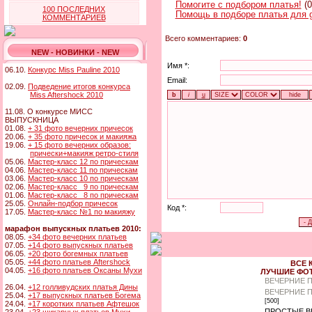
Помогите с подбором платья!
(0
100 ПОСЛЕДНИХ
Помощь в подборе платья для 
КОММЕНТАРИЕВ
Всего комментариев:
0
NEW - НОВИНКИ - NEW
Имя *:
06.10.
Конкурс Miss Pauline 2010
Email:
02.09.
Подведение итогов конкурса
Miss Aftershock 2010
11.08. О конкурсе МИСС
ВЫПУСКНИЦА
01.08.
+ 31 фото вечерних причесок
20.06.
+ 35 фото причесок и макияжа
19.06.
+ 15 фото вечерних образов:
прически+макияж ретро-стиля
05.06.
Мастер-класс 12 по прическам
04.06.
Мастер-класс 11 по прическам
03.06.
Мастер-класс 10 по прическам
02.06.
Мастер-класс 9 по прическам
01.06.
Мастер-класс 8 по прическам
25.05.
Онлайн-подбор причесок
Код *:
17.05.
Мастер-класс №1 по макияжу
марафон выпускных платьев 2010:
08.05.
+34 фото вечерних платьев
07.05.
+14 фото выпускных платьев
06.05.
+20 фото богемных платьев
05.05.
+44 фото платьев Aftershock
ВСЕ 
04.05.
+16 фото платьев Оксаны Мухи
ЛУЧШИЕ ФО
ВЕЧЕРНИЕ 
26.04.
+12 голливудских платья Дины
ВЕЧЕРНИЕ 
25.04.
+17 выпускных платьев Богема
[500]
24.04.
+17 коротких платьев Афтешок
ПРОСТЫЕ В