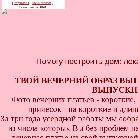
[
·
]
Результаты
Архив опросов
Всего ответов:
1826
Помогу построить дом: лок
ТВОЙ ВЕЧЕРНИЙ ОБРАЗ ВЫ
ВЫПУСКНИ
Фото вечерних платьев - короткие
причесок - на короткие и дли
За три года усердной работы мы собр
из числа которых Вы без проблем най
вечернее платье на свой выпускной