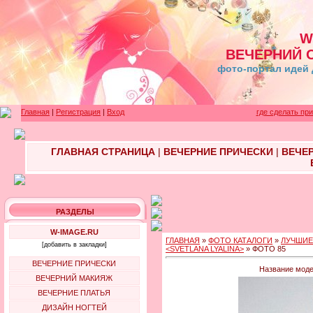
W
ВЕЧЕРНИЙ 
фото-портал идей 
Главная
|
Регистрация
|
Вход
где сделать пр
ГЛАВНАЯ СТРАНИЦА
|
ВЕЧЕРНИЕ ПРИЧЕСКИ
|
ВЕЧЕ
РАЗДЕЛЫ
W-IMAGE.RU
ГЛАВНАЯ
»
ФОТО КАТАЛОГИ
»
ЛУЧШИЕ
[добавить в закладки]
<SVETLANA LYALINA>
» ФОТО 85
ВЕЧЕРНИЕ ПРИЧЕСКИ
Название моде
ВЕЧЕРНИЙ МАКИЯЖ
ВЕЧЕРНИЕ ПЛАТЬЯ
ДИЗАЙН НОГТЕЙ