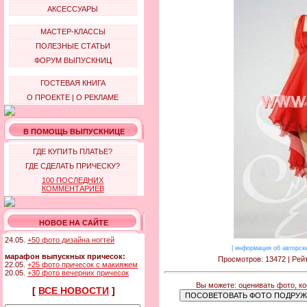
АКСЕССУАРЫ
МАСТЕР-КЛАССЫ
ПОЛЕЗНЫЕ СТАТЬИ
ФОРУМ ВЫПУСКНИЦ
ГОСТЕВАЯ КНИГА
О ПРОЕКТЕ
|
О РЕКЛАМЕ
В ПОМОЩЬ ВЫПУСКНИЦЕ
ГДЕ КУПИТЬ ПЛАТЬЕ?
ГДЕ СДЕЛАТЬ ПРИЧЕСКУ?
100 ПОСЛЕДНИХ
КОММЕНТАРИЕВ
НОВОЕ НА САЙТЕ
24.05.
+50 фото дизайна ногтей
|
информация об авторск
марафон выпускных причесок:
Просмотров: 13472 | Рейт
22.05.
+25 фото причесок с макияжем
20.05.
+30 фото вечерних причесок
Вы можете: оценивать фото, к
[
ВСЕ НОВОСТИ
]