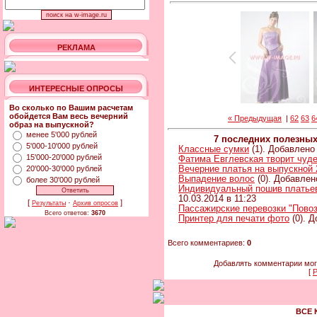
РЕКЛАМА
ИНТЕРЕСНЫЕ ОПРОСЫ
Во сколько по Вашим расчетам
обойдется Вам весь вечерний
« Предыдущая
|
62
63
6
образ на выпускной?
менее 5'000 рублей
7 последних полезны
5'000-10'000 рублей
Классные сумки
(1). Добавлено 
15'000-20'000 рублей
Фатима Евглевская творит чуд
20'000-30'000 рублей
Вечерние платья на выпускной 
Выпадение волос
(0). Добавлен
более 30'000 рублей
Индивидуальный пошив платьев 
10.03.2014 в 11:23
[
·
]
Результаты
Архив опросов
Пассажирские перевозки "Повоз
Всего ответов:
3670
Принтер для печати фото
(0). Д
Всего комментариев:
0
Добавлять комментарии мог
[
Р
ВСЕ 