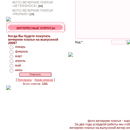
ФОТО ВЕЧЕРНИЕ ПЛАТЬЯ
<AFTERSHOCK>
[64]
ФОТО ВЕЧЕРНИЕ ПЛАТЬЯ
<РАЗНЫЕ>
[14]
ИНТЕРЕСНЫЕ ОПРОСЫ
Когда Вы будете покупать
вечернее платье на выпускной
Код *:
2009?
январь
февраль
март
апрель
май
июнь
[
·
]
Результаты
Архив опросов
Всего ответов:
1211
фото вечерние платья - кор
За два года усердной работы мы соб
вечернее платье на выпускной вечер ил