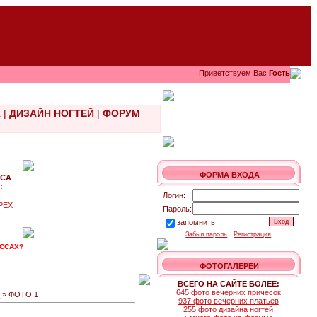
Приветствуем Вас
Гость
Ж
|
ДИЗАЙН НОГТЕЙ
|
ФОРУМ
ФОРМА ВХОДА
РСА
:
Логин:
РЕХ
Пароль:
запомнить
Забыл пароль
·
Регистрация
АССАХ?
ФОТОГАЛЕРЕИ
ВСЕГО НА САЙТЕ БОЛЕЕ:
645 фото вечерних причесок
>
» ФОТО 1
937 фото вечерних платьев
255 фото дизайна ногтей