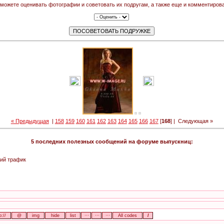
можете оценивать фотографии и советовать их подругам, а также еще и комментирова
« Предыдущая
|
158
159
160
161
162
163
164
165
166
167
[
168
] |
Следующая »
5 последних полезных сообщений на форуме выпускниц:
ий трафик