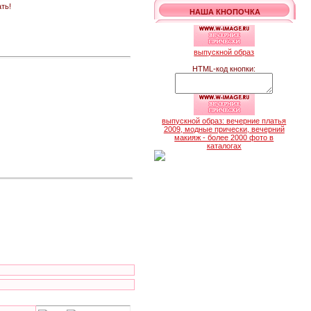
ть!
НАША КНОПОЧКА
выпускной образ
HTML-код кнопки:
выпускной образ: вечерние платья
2009, модные прически, вечерний
макияж - более 2000 фото в
каталогах