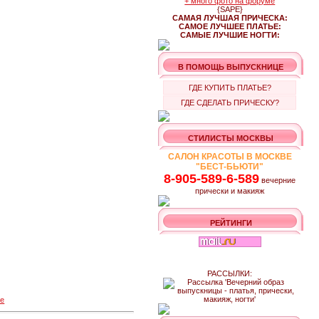
+ много фото на форуме
{SAPE}
САМАЯ ЛУЧШАЯ ПРИЧЕСКА:
САМОЕ ЛУЧШЕЕ ПЛАТЬЕ:
САМЫЕ ЛУЧШИЕ НОГТИ:
В ПОМОЩЬ ВЫПУСКНИЦЕ
ГДЕ КУПИТЬ ПЛАТЬЕ?
ГДЕ СДЕЛАТЬ ПРИЧЕСКУ?
СТИЛИСТЫ МОСКВЫ
САЛОН КРАСОТЫ В МОСКВЕ
"БЕСТ-БЬЮТИ"
8-905-589-6-589
вечерние
прически и макияж
РЕЙТИНГИ
РАССЫЛКИ:
ge