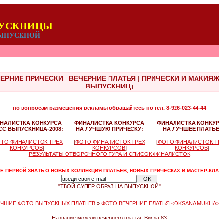
ПУСКНИЦЫ
 ВЫПУСКНОЙ
ЕРНИЕ ПРИЧЕСКИ
|
ВЕЧЕРНИЕ ПЛАТЬЯ
|
ПРИЧЕСКИ И МАКИЯ
ВЫПУСКНИЦ
|
по вопросам размещения рекламы обращайтесь по тел. 8-926-023-44-44
НАЛИСТКА КОНКУРСА
ФИНАЛИСТКА КОНКУРСА
ФИНАЛИСТКА КОНКУ
СС ВЫПУСКНИЦА-2008:
НА ЛУЧШУЮ ПРИЧЕСКУ:
НА ЛУЧШЕЕ ПЛАТЬЕ
ТО ФИНАЛИСТОК ТРЕХ
[
ФОТО ФИНАЛИСТОК ТРЕХ
[
ФОТО ФИНАЛИСТОК Т
КОНКУРСОВ
]
КОНКУРСОВ
]
КОНКУРСОВ
]
РЕЗУЛЬТАТЫ ОТБОРОЧНОГО ТУРА И СПИСОК ФИНАЛИСТОК
Е ПЕРВОЙ ЗНАТЬ О НОВЫХ КОЛЛЕКЦИЯ ПЛАТЬЕВ, НОВЫХ ПРИЧЕСКАХ И МАСТЕР-КЛ
"ТВОЙ СУПЕР ОБРАЗ НА ВЫПУСКНОЙ"
УЧШИЕ ФОТО ВЫПУСКНЫХ ПЛАТЬЕВ
»
ФОТО ВЕЧЕРНИЕ ПЛАТЬЯ <OKSANA MUKHA
Название модели вечернего платья: Виола 83