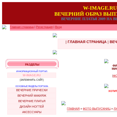
W-IMAGE.RU
ВЕЧЕРНИЙ ОБРАЗ ВЫ
ВЕЧЕРНИЕ ПЛАТЬЯ 2009 НА
Главная страница
|
Регистрация
|
Вход
|
ГЛАВНАЯ СТРАНИЦА
|
ВЕЧ
РАЗДЕЛЫ
ФИ
МИ
ИНФОРМАЦИОННЫЙ ПОРТАЛ:
W-IMAGE.RU
[
ФО
[ЗАПОМНИТЬ САЙТ]
ОСНОВНЫЕ РАЗДЕЛЫ ПОРТАЛА:
ВЕЧЕРНИЕ ПРИЧЕСКИ
ХОТИТ
ВЕЧЕРНИЙ МАКИЯЖ
ВЕЧЕРНИЕ ПЛАТЬЯ
ДИЗАЙН НОГТЕЙ
ГЛАВНАЯ
»
ФОТО ВЫПУСКНИЦ
»
Л
АКСЕССУАРЫ