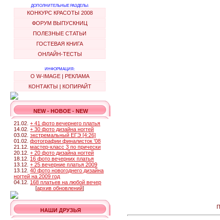
ДОПОЛНИТЕЛЬНЫЕ РАЗДЕЛЫ:
КОНКУРС КРАСОТЫ 2008
ФОРУМ ВЫПУСКНИЦ
ПОЛЕЗНЫЕ СТАТЬИ
ГОСТЕВАЯ КНИГА
ОНЛАЙН-ТЕСТЫ
ИНФОРМАЦИЯ:
О W-IMAGE
|
РЕКЛАМА
КОНТАКТЫ
|
КОПИРАЙТ
NEW - НОВОЕ - NEW
21.02.
+ 41 фото вечернего платья
14.02.
+ 30 фото дизайна ногтей
03.02.
экстремальный ЕГЭ [4:26]
01.02.
фотографии финалисток '08
21.12.
мастер-класс 3 по прически
20.12.
+ 20 фото дизайна ногтей
18.12.
16 фото вечерних платья
13.12.
+ 25 вечерние платья 2009
13.12.
40 фото новогоднего дизайна
ногтей на 2009 год
04.12.
168 платьев на любой вечер
[
архив обновлений
]
П
НАШИ ДРУЗЬЯ