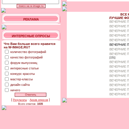
ВСЕ 
ЛУЧШИЕ ФО
РЕКЛАМА
ВЕЧЕРНИЕ 
ВЕЧЕРНИЕ П
ВЕЧЕРНИЕ П
ВЕЧЕРНИЕ 
ИНТЕРЕСНЫЕ ОПРОСЫ
ВЕЧЕРНИЕ П
Что Вам больше всего нравится
ВЕЧЕРНИЕ 
на W-IMAGE.RU?
ВЕЧЕРНИЕ П
количество фотографий
ВЕЧЕРНИЕ П
качество фотографий
[151]
ВЕЧЕРНИЕ П
форум выпускниц
ВЕЧЕРНИЕ П
интересные статьи
ВЕЧЕРНИЕ П
конкурс красоты
ВЕЧЕРНИЕ П
мастер-классы
ВЕЧЕРНИЕ П
дизайн сайта
ВЕЧЕРНИЕ 
ВЕЧЕРНИЕ П
ничего
ВЕЧЕРНИЕ П
[
·
]
Результаты
Архив опросов
Всего ответов:
1035