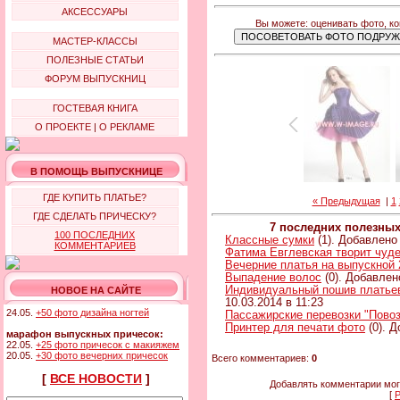
АКСЕССУАРЫ
Вы можете: оценивать фото, к
МАСТЕР-КЛАССЫ
ПОЛЕЗНЫЕ СТАТЬИ
ФОРУМ ВЫПУСКНИЦ
ГОСТЕВАЯ КНИГА
О ПРОЕКТЕ
|
О РЕКЛАМЕ
В ПОМОЩЬ ВЫПУСКНИЦЕ
ГДЕ КУПИТЬ ПЛАТЬЕ?
« Предыдущая
|
1
ГДЕ СДЕЛАТЬ ПРИЧЕСКУ?
7 последних полезны
100 ПОСЛЕДНИХ
Классные сумки
(1). Добавлено 
КОММЕНТАРИЕВ
Фатима Евглевская творит чуд
Вечерние платья на выпускной 
Выпадение волос
(0). Добавлен
Индивидуальный пошив платьев 
НОВОЕ НА САЙТЕ
10.03.2014 в 11:23
24.05.
+50 фото дизайна ногтей
Пассажирские перевозки "Повоз
Принтер для печати фото
(0). Д
марафон выпускных причесок:
22.05.
+25 фото причесок с макияжем
20.05.
+30 фото вечерних причесок
Всего комментариев:
0
[
ВСЕ НОВОСТИ
]
Добавлять комментарии мог
[
Р