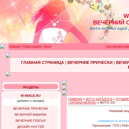
W
ВЕЧЕРНИЙ 
фото-портал идей 
Главная
|
Регистрация
|
Вход
где сделать пр
ГЛАВНАЯ СТРАНИЦА
|
ВЕЧЕРНИЕ ПРИЧЕСКИ
|
ВЕЧЕ
РАЗДЕЛЫ
W-IMAGE.RU
ГЛАВНАЯ
»
ФОТО КАТАЛОГИ
»
ЛУЧШИЕ
[добавить в закладки]
<OKSANA MUKHA>
» ФОТО 337
ВЕЧЕРНИЕ ПРИЧЕСКИ
Название мод
ВЕЧЕРНИЙ МАКИЯЖ
ВЕЧЕРНИЕ ПЛАТЬЯ
|
информация об авторск
Просмотров: 7370 | Рейт
ДИЗАЙН НОГТЕЙ