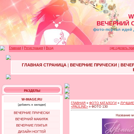
W
ВЕЧЕРНИЙ 
фото-портал идей 
Главная
|
Регистрация
|
Вход
где сделать пр
ГЛАВНАЯ СТРАНИЦА
|
ВЕЧЕРНИЕ ПРИЧЕСКИ
|
ВЕЧЕ
РАЗДЕЛЫ
W-IMAGE.RU
ГЛАВНАЯ
»
ФОТО КАТАЛОГИ
»
ЛУЧШИЕ
[добавить в закладки]
<PAULINE>
» ФОТО 130
ВЕЧЕРНИЕ ПРИЧЕСКИ
Название м
ВЕЧЕРНИЙ МАКИЯЖ
ВЕЧЕРНИЕ ПЛАТЬЯ
ДИЗАЙН НОГТЕЙ