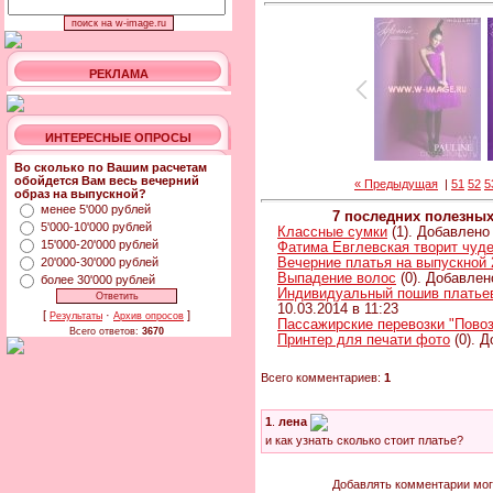
РЕКЛАМА
ИНТЕРЕСНЫЕ ОПРОСЫ
Во сколько по Вашим расчетам
обойдется Вам весь вечерний
« Предыдущая
|
51
52
5
образ на выпускной?
менее 5'000 рублей
7 последних полезны
5'000-10'000 рублей
Классные сумки
(1). Добавлено 
15'000-20'000 рублей
Фатима Евглевская творит чуд
20'000-30'000 рублей
Вечерние платья на выпускной 
Выпадение волос
(0). Добавлен
более 30'000 рублей
Индивидуальный пошив платьев 
10.03.2014 в 11:23
[
·
]
Результаты
Архив опросов
Пассажирские перевозки "Повоз
Всего ответов:
3670
Принтер для печати фото
(0). Д
Всего комментариев:
1
1
.
лена
и как узнать сколько стоит платье?
Добавлять комментарии мог