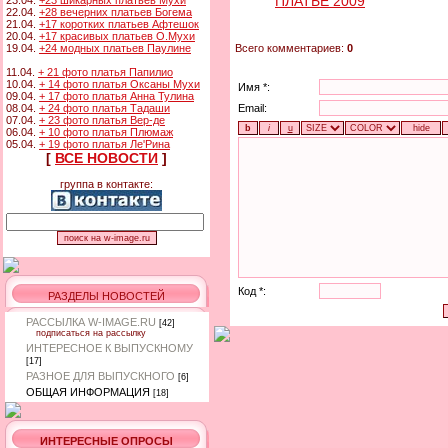
ПЛАТЬЕ 2009
23.04.
+23 шикарных платьев Мухи
22.04.
+28 вечерних платьев Богема
21.04.
+17 коротких платьев Афтешок
20.04.
+17 красивых платьев О.Мухи
Всего комментариев:
0
19.04.
+24 модных платьев Паулине
11.04.
+ 21 фото платья Папилио
10.04.
+ 14 фото платья Оксаны Мухи
Имя *:
09.04.
+ 17 фото платья Анна Тулина
Email:
08.04.
+ 24 фото платья Тадаши
07.04.
+ 23 фото платья Вер-де
06.04.
+ 10 фото платья Плюмаж
05.04.
+ 19 фото платья Ле'Рина
[
ВСЕ НОВОСТИ
]
группа в контакте:
Код *:
РАЗДЕЛЫ НОВОСТЕЙ
РАССЫЛКА W-IMAGE.RU
[42]
подписаться на рассылку
ИНТЕРЕСНОЕ К ВЫПУСКНОМУ
[17]
РАЗНОЕ ДЛЯ ВЫПУСКНОГО
[6]
ОБЩАЯ ИНФОРМАЦИЯ
[18]
ИНТЕРЕСНЫЕ ОПРОСЫ