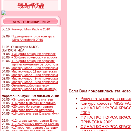
100 ПОСЛЕДНИХ
КОММЕНТАРИЕВ
NEW - НОВИНКИ - NEW
06.10.
Конкурс Miss Pauline 2010
02.09.
Подведение итогов конкурса
Miss Aftershock 2010
11.08. О конкурсе МИСС
ВЫПУСКНИЦА
01.08.
+ 31 фото вечерних причесок
20.06.
+ 35 фото причесок и макияжа
19.06.
+ 15 фото вечерних образов:
прически+макияж ретро-стиля
05.06.
Мастер-класс 12 по прическам
04.06.
Мастер-класс 11 по прическам
03.06.
Мастер-класс 10 по прическам
02.06.
Мастер-класс 9 по прическам
01.06.
Мастер-класс 8 по прическам
25.05.
Онлайн-подбор причесок
17.05.
Мастер-класс №1 по макияжу
Если Вам понравилась эта новос
марафон выпускных платьев 2010:
Результаты конкурса соч
08.05.
+34 фото вечерних платьев
Конкурс красоты MISS PA
07.05.
+14 фото выпускных платьев
06.05.
+20 фото богемных платьев
ФИНАЛ КОНКУРСА КРАСО
05.05.
+44 фото платьев Aftershock
2009
04.05.
+16 фото платьев Оксаны Мухи
ФИНАЛ КОНКУРСА КРАСО
26.04.
+12 голливудских платья Дины
ПРИЧЕСКА 2009
25.04.
+17 выпускных платьев Богема
ФИНАЛ КОНКУРСА КРАСОТ
24.04.
+17 коротких платьев Афтешок