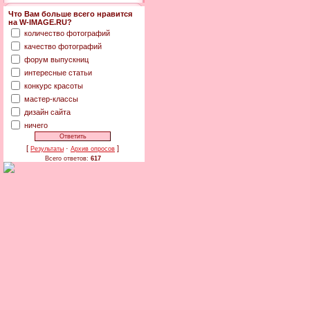
Что Вам больше всего нравится
на W-IMAGE.RU?
количество фотографий
качество фотографий
форум выпускниц
интересные статьи
конкурс красоты
мастер-классы
дизайн сайта
ничего
[
·
]
Результаты
Архив опросов
Всего ответов:
617