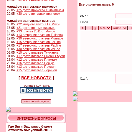
Всего комментариев:
0
марафон выпускных причесок:
22.05.
+25 фото причесок с макияжем
20.05.
+30 фото вечерних причесок
Имя *:
марафон выпускных платьев:
Email:
18.05.
+22 модного платья О. Мухи
17.05.
+21 фото сочных платьев
16.05.
+33 платья 2011 от Ver-de
15.05.
+13 вечерних платьев Tulianna
12.05.
+30 вечерних платьев Plumage
10.05.
+15 вечерних платьев LeRina
07.05.
+17 вечерних платьев Pauline
05.05.
+30 вечерних платьев Ver-de
03.05.
+10 фото платьев Тулианна
01.05.
+17 фото платьев Оксаны Мухи
28.04.
+12 фото платьев Плюмаж
25.04.
+16 фото платьев Вер-де
23.04.
+13 фото платьев Паулин
20.04.
+15 фото платьев Лериной
[
ВСЕ НОВОСТИ
]
Код *:
группа в контакте:
ИНТЕРЕСНЫЕ ОПРОСЫ
Где Вы и Ваш класс будете
отмечать выпускной-2010?