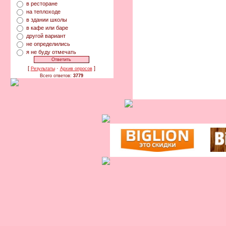
в ресторане
на теплоходе
в здании школы
в кафе или баре
другой вариант
не определились
я не буду отмечать
[
·
]
Результаты
Архив опросов
Всего ответов:
3779