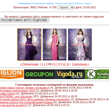
|
информация об авторских правах
|
скачать все фото быстро и сразу
|
Просмотров: 3583 | Рейтинг: 4.7/35
| Дата: 10.05.2011
Вы можете: оценивать фото, комментировать и советовать их своим подругам!
« Предыдущая
|
1
2
3
[
4
]
5
6
7
8
9
10
11
|
Следующая »
7 последних полезных сообщений на форуме выпускниц:
одаю новые платья, легкие струящиеся
(0). Добавлено 10.06.2012 в 08:45
дготовка к выпускному 2012
(2). Добавлено 08.06.2012 в 18:35
одаю платья
(0). Добавлено 31.05.2012 в 21:56
 БОЛТАЛКА - всё обо всём
(357). Добавлено 24.05.2012 в 18:33
пускное платье 2012. Фото новинок. Модные тенденции.
(2). Добавлено 24.05.2012 в 18
карное платье для стильной выапускницы
(0). Добавлено 23.05.2012 в 00:47
ручки всегда на виду!!!
(1). Добавлено 20.05.2012 в 03:12