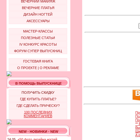
ВЕЧЕРНИЙ МАКИЯЖ
ВЕЧЕРНИЕ ПЛАТЬЯ
ДИЗАЙН НОГТЕЙ
АКСЕССУАРЫ
МАСТЕР-КЛАССЫ
ПОЛЕЗНЫЕ СТАТЬИ
IV КОНКУРС КРАСОТЫ
ФОРУМ СУПЕР ВЫПУСКНИЦ
ГОСТЕВАЯ КНИГА
О ПРОЕКТЕ
|
О РЕКЛАМЕ
В ПОМОЩЬ ВЫПУСКНИЦЕ
ПОЛУЧИТЬ СКИДКУ
ГДЕ КУПИТЬ ПЛАТЬЕ?
ГДЕ СДЕЛАТЬ ПРИЧЕСКУ?
100 ПОСЛЕДНИХ
Пр
КОММЕНТАРИЕВ
По
Пр
**
Вы
Ши
NEW - НОВИНКИ - NEW
А 
24.05.
+50 фото дизайна ногтей