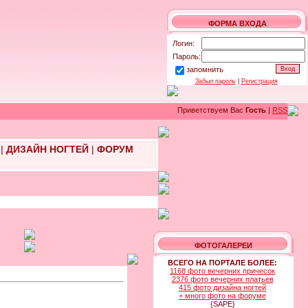
ФОРМА ВХОДА
Логин:
Пароль:
запомнить
Забыл пароль
|
Регистрация
Приветствуем Вас
Гость
|
RSS
|
ДИЗАЙН НОГТЕЙ
|
ФОРУМ
ФОТОГАЛЕРЕИ
ВСЕГО НА ПОРТАЛЕ БОЛЕЕ:
1168 фото вечерних причесок
2376 фото вечерних платьев
415 фото дизайна ногтей
+ много фото на форуме
{SAPE}