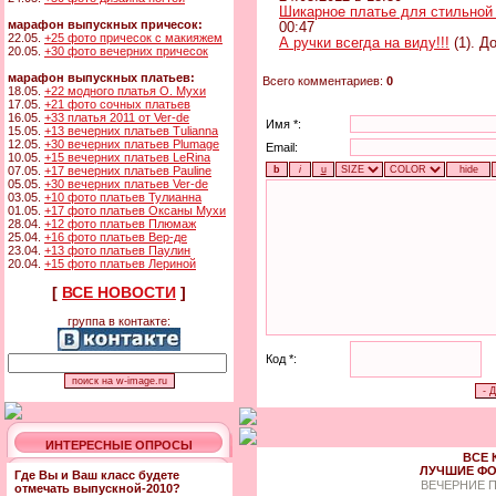
Шикарное платье для стильной
марафон выпускных причесок:
00:47
22.05.
+25 фото причесок с макияжем
А ручки всегда на виду!!!
(1). Д
20.05.
+30 фото вечерних причесок
марафон выпускных платьев:
Всего комментариев:
0
18.05.
+22 модного платья О. Мухи
17.05.
+21 фото сочных платьев
16.05.
+33 платья 2011 от Ver-de
Имя *:
15.05.
+13 вечерних платьев Tulianna
12.05.
+30 вечерних платьев Plumage
Email:
10.05.
+15 вечерних платьев LeRina
07.05.
+17 вечерних платьев Pauline
05.05.
+30 вечерних платьев Ver-de
03.05.
+10 фото платьев Тулианна
01.05.
+17 фото платьев Оксаны Мухи
28.04.
+12 фото платьев Плюмаж
25.04.
+16 фото платьев Вер-де
23.04.
+13 фото платьев Паулин
20.04.
+15 фото платьев Лериной
[
ВСЕ НОВОСТИ
]
группа в контакте:
Код *:
ИНТЕРЕСНЫЕ ОПРОСЫ
ВСЕ 
ЛУЧШИЕ ФО
Где Вы и Ваш класс будете
ВЕЧЕРНИЕ 
отмечать выпускной-2010?