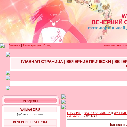
W
ВЕЧЕРНИЙ 
фото-портал идей 
Главная
|
Регистрация
|
Вход
где сделать пр
ГЛАВНАЯ СТРАНИЦА
|
ВЕЧЕРНИЕ ПРИЧЕСКИ
|
ВЕЧЕ
РАЗДЕЛЫ
W-IMAGE.RU
ГЛАВНАЯ
»
ФОТО КАТАЛОГИ
»
ЛУЧШИЕ
[добавить в закладки]
<VER-DE>
» ФОТО 101
ВЕЧЕРНИЕ ПРИЧЕСКИ
Название мо