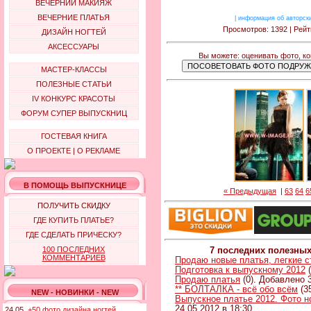
ВЕЧЕРНИЙ МАКИЯЖ
ВЕЧЕРНИЕ ПЛАТЬЯ
|
информация об авторск
Просмотров: 1392 | Рейт
ДИЗАЙН НОГТЕЙ
АКСЕССУАРЫ
Вы можете: оценивать фото, к
МАСТЕР-КЛАССЫ
ПОЛЕЗНЫЕ СТАТЬИ
IV КОНКУРС КРАСОТЫ
ФОРУМ СУПЕР ВЫПУСКНИЦ
ГОСТЕВАЯ КНИГА
О ПРОЕКТЕ
|
О РЕКЛАМЕ
В ПОМОЩЬ ВЫПУСКНИЦЕ
« Предыдущая
|
63
64
6
ПОЛУЧИТЬ СКИДКУ
ГДЕ КУПИТЬ ПЛАТЬЕ?
ГДЕ СДЕЛАТЬ ПРИЧЕСКУ?
100 ПОСЛЕДНИХ
7 последних полезны
КОММЕНТАРИЕВ
Продаю новые платья, легкие 
Подготовка к выпускному 2012
(
Продаю платья
(0). Добавлено 3
** БОЛТАЛКА - всё обо всём
(3
NEW - НОВИНКИ - NEW
Выпускное платье 2012. Фото н
24.05.2012 в 18:30
24.05.
+50 фото дизайна ногтей