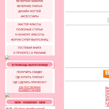
ВЕЧЕРНИЙ МАКИЯЖ
ВЕЧЕРНИЕ ПЛАТЬЯ
ДИЗАЙН НОГТЕЙ
АКСЕССУАРЫ
МАСТЕР-КЛАССЫ
ПОЛЕЗНЫЕ СТАТЬИ
IV КОНКУРС КРАСОТЫ
ФОРУМ СУПЕР ВЫПУСКНИЦ
ГОСТЕВАЯ КНИГА
О ПРОЕКТЕ
|
О РЕКЛАМЕ
В ПОМОЩЬ ВЫПУСКНИЦЕ
ПОЛУЧИТЬ СКИДКУ
ГДЕ КУПИТЬ ПЛАТЬЕ?
ГДЕ СДЕЛАТЬ ПРИЧЕСКУ?
100 ПОСЛЕДНИХ
Вы
КОММЕНТАРИЕВ
На
Пр
Пр
ФИ
С 
NEW - НОВИНКИ - NEW
* 
24.05.
+50 фото дизайна ногтей