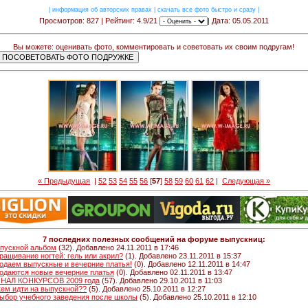
|
информация об авторских правах
|
скачать все фото быстро и сразу
|
Просмотров: 827 | Рейтинг: 4.9/21
| Дата: 05.05.2011
Вы можете: оценивать фото, комментировать и советовать их своим подругам!
« Предыдущая
|
52
53
54
55
56
[
57
]
58
59
60
61
62
|
Следующая »
7 последних полезных сообщений на форуме выпускниц:
пускной альбом
(32). Добавлено 24.11.2011 в 17:46
ращивание ногтей: гель или акрил?
(1). Добавлено 23.11.2011 в 15:37
одаем выпускные и вечерние платья!
(0). Добавлено 12.11.2011 в 14:47
одаются новые вечерние платья
(0). Добавлено 02.11.2011 в 13:47
НАЛ КОНКУРСОВ 2009 года
(57). Добавлено 29.10.2011 в 11:03
кем идти на выпускной??
(5). Добавлено 25.10.2011 в 12:27
Выбор учебного заведения после школы
(5). Добавлено 25.10.2011 в 12:10