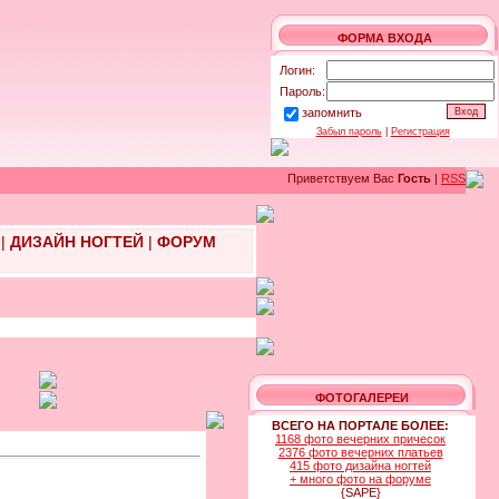
ФОРМА ВХОДА
Логин:
Пароль:
запомнить
Забыл пароль
|
Регистрация
Приветствуем Вас
Гость
|
RSS
|
ДИЗАЙН НОГТЕЙ
|
ФОРУМ
ФОТОГАЛЕРЕИ
ВСЕГО НА ПОРТАЛЕ БОЛЕЕ:
1168 фото вечерних причесок
2376 фото вечерних платьев
415 фото дизайна ногтей
+ много фото на форуме
{SAPE}