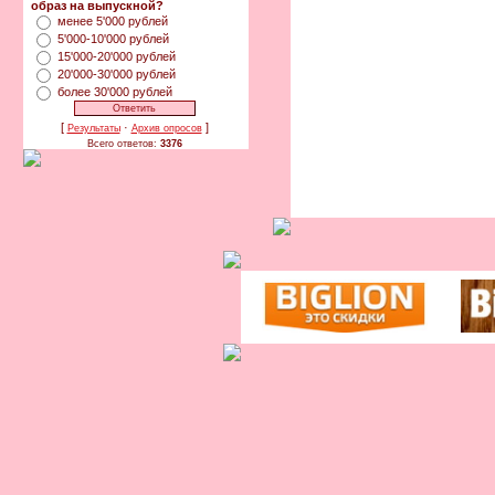
образ на выпускной?
менее 5'000 рублей
5'000-10'000 рублей
15'000-20'000 рублей
20'000-30'000 рублей
более 30'000 рублей
[
·
]
Результаты
Архив опросов
Всего ответов:
3376