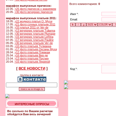
Всего комментариев:
0
марафон выпускных причесок:
22.05.
+25 фото причесок с макияжем
20.05.
+30 фото вечерних причесок
Имя *:
марафон выпускных платьев 2011:
Email:
18.05.
+22 модного платья О. Мухи
17.05.
+21 фото сочных платьев 2011
16.05.
+33 платья 2011 от Ver-de
15.05.
+13 вечерних платьев Tulianna
12.05.
+30 вечерних платьев Plumage
10.05.
+15 вечерних платьев LeRina
07.05.
+17 вечерних платьев Pauline
05.05.
+30 вечерних платьев Ver-de
03.05.
+10 фото платьев Тулианна
01.05.
+17 фото платьев Оксаны Мухи
28.04.
+12 фото платьев Плюмаж
25.04.
+16 фото платьев Вер-де
23.04.
+13 фото платьев Паулин
20.04.
+15 фото платьев Лериной
[
ВСЕ НОВОСТИ
]
Код *:
группа в контакте:
ИНТЕРЕСНЫЕ ОПРОСЫ
Во сколько по Вашим расчетам
обойдется Вам весь вечерний