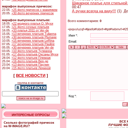
Шикарное платье для стильной
марафон выпускных причесок:
00:47
22.05.
+25 фото причесок с макияжем
А ручки всегда на виду!!!
(1). Д
20.05.
+30 фото вечерних причесок
марафон выпускных платьев:
Всего комментариев:
0
18.05.
+22 модного платья О. Мухи
17.05.
+21 фото сочных платьев
=joqvu!uzqf>#ijeefo#!obnf>#tpt#!wbmvf>#2
16.05.
+33 платья 2011 от Ver-de
15.05.
+13 вечерних платьев Tulianna
Имя *:
12.05.
+30 вечерних платьев Plumage
10.05.
+15 вечерних платьев LeRina
Email:
07.05.
+17 вечерних платьев Pauline
05.05.
+30 вечерних платьев Ver-de
03.05.
+10 фото платьев Тулианна
01.05.
+17 фото платьев Оксаны Мухи
28.04.
+12 фото платьев Плюмаж
25.04.
+16 фото платьев Вер-де
23.04.
+13 фото платьев Паулин
20.04.
+15 фото платьев Лериной
[
ВСЕ НОВОСТИ
]
группа в контакте:
Код *:
ИНТЕРЕСНЫЕ ОПРОСЫ
ВСЕ 
Сколько фотографий причесок
ЛУЧШИЕ ФО
на W-IMAGE.RU?