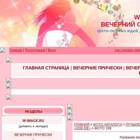
W
ВЕЧЕРНИЙ 
фото-портал идей 
Главная
|
Регистрация
|
Вход
где сделать пр
ГЛАВНАЯ СТРАНИЦА
|
ВЕЧЕРНИЕ ПРИЧЕСКИ
|
ВЕЧЕ
РАЗДЕЛЫ
W-IMAGE.RU
ГЛАВНАЯ
»
ФОТО КАТАЛОГИ
»
ЛУЧШИЕ
[добавить в закладки]
<VER-DE>
» ФОТО 159
ВЕЧЕРНИЕ ПРИЧЕСКИ
Название мо