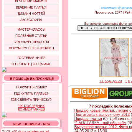
ВЕЧЕРНИЙ МАКИЯЖ
ВЕЧЕРНИЕ ПЛАТЬЯ
|
информация об авторск
Просмотров: 2577 | Рейт
ДИЗАЙН НОГТЕЙ
АКСЕССУАРЫ
Вы можете: оценивать фото, к
МАСТЕР-КЛАССЫ
ПОЛЕЗНЫЕ СТАТЬИ
IV КОНКУРС КРАСОТЫ
ФОРУМ СУПЕР ВЫПУСКНИЦ
ГОСТЕВАЯ КНИГА
О ПРОЕКТЕ
|
О РЕКЛАМЕ
В ПОМОЩЬ ВЫПУСКНИЦЕ
« Предыдущая
|
5
6
ПОЛУЧИТЬ СКИДКУ
ГДЕ КУПИТЬ ПЛАТЬЕ?
ГДЕ СДЕЛАТЬ ПРИЧЕСКУ?
100 ПОСЛЕДНИХ
7 последних полезны
КОММЕНТАРИЕВ
Продаю новые платья, легкие 
Подготовка к выпускному 2012
(
Продаю платья
(0). Добавлено 3
** БОЛТАЛКА - всё обо всём
(3
NEW - НОВИНКИ - NEW
Выпускное платье 2012. Фото н
24.05.2012 в 18:30
24.05.
+50 фото дизайна ногтей